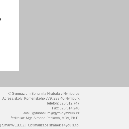
u
© Gymnázium Bohumila Hrabala v Nymburce
Adresa školy: Komenského 779, 288 40 Nymburk
Telefon: 325 512 747
Fax: 325 514 240
E-mail: gymnasium@gym-nymburk.cz
ředitelka: Mgr. Simona Pecková, MBA, Ph.D.
g
SmartWEB.CZ |
Optimalizace stránek
e4you s.r.o.