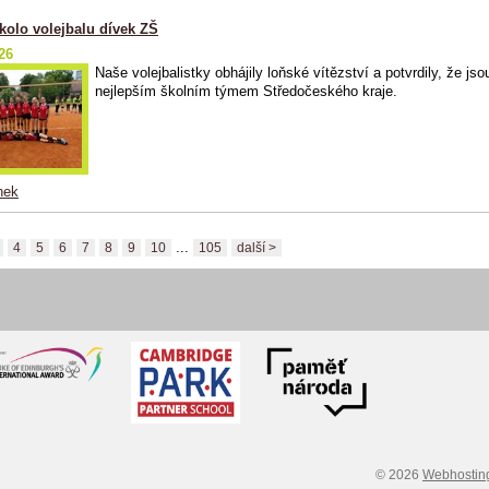
kolo volejbalu dívek ZŠ
26
Naše volejbalistky obhájily loňské vítězství a potvrdily, že jso
nejlepším školním týmem Středočeského kraje.
nek
...
4
5
6
7
8
9
10
105
další >
© 2026
Webhostin