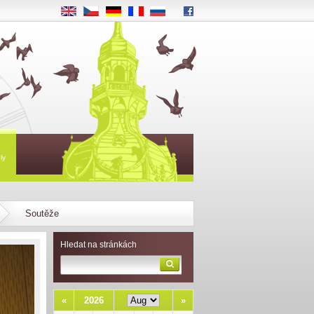
EN
CS
DE
FR
RU
ly
Soutěže
Hledat na stránkách
«
2026
»