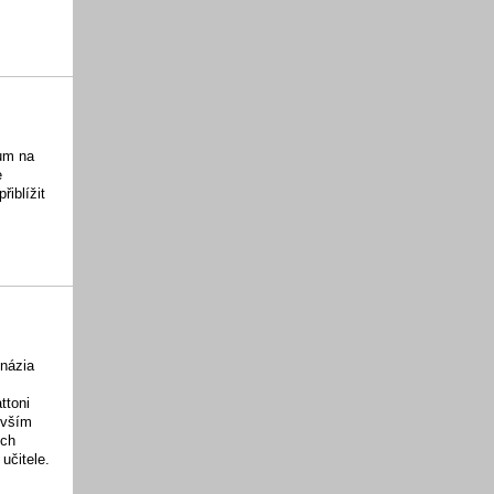
ium na
e
iblížit
názia
ttoni
evším
ích
učitele.