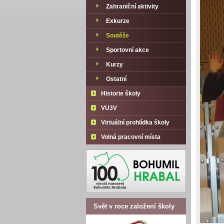
Zahraniční aktivity
Exkurze
Soutěže
Sportovní akce
Kurzy
Ostatní
Historie školy
VU3V
Virtuální prohlídka školy
Volná pracovní místa
Svět v roce založení školy