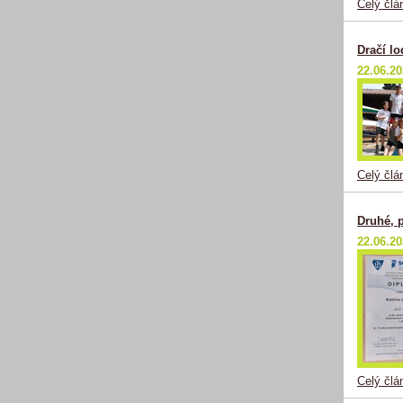
Celý člá
Dračí lo
22.06.2
Celý člá
Druhé, p
22.06.2
Celý člá