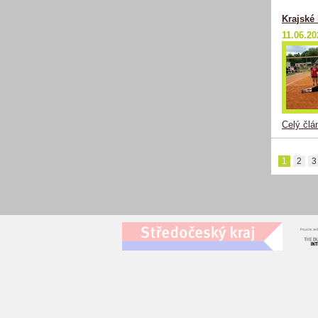
Krajské 
11.06.20
Celý člá
1
2
3