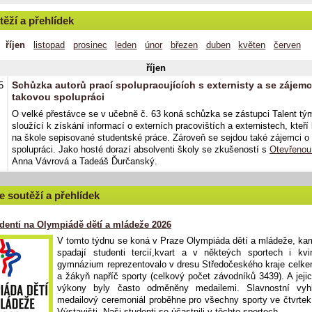
těží a přehlídek
říjen
listopad
prosinec
leden
únor
březen
duben
květen
červen
říjen
Schůzka autorů prací spolupracujících s externisty a se zájemc
5
takovou spolupráci
O velké přestávce se v učebně č. 63 koná schůzka se zástupci Talent tý
sloužící k získání informací o externích pracovištích a externistech, kteří 
na škole sepisované studentské práce. Zároveň se sejdou také zájemci o
spolupráci. Jako hosté dorazí absolventi školy se zkušeností s
Otevřenou
Anna Vávrová a Tadeáš Ďurčanský.
e soutěží a přehlídek
udenti na Olympiádě dětí a mládeže 2026
V tomto týdnu se koná v Praze Olympiáda dětí a mládeže, k
spadají studenti tercií,kvart a v někteých sportech i kvi
gymnázium reprezentovalo v dresu Středočeského kraje celk
a žákyň napříč sporty (celkový počet závodníků 3439). A jeji
výkony byly často odměněny medailemi. Slavnostní vyh
medailový ceremoniál proběhne pro všechny sporty ve čtvrtek
Výstavišti. Naši studenti se účastnili v těchto sportech.