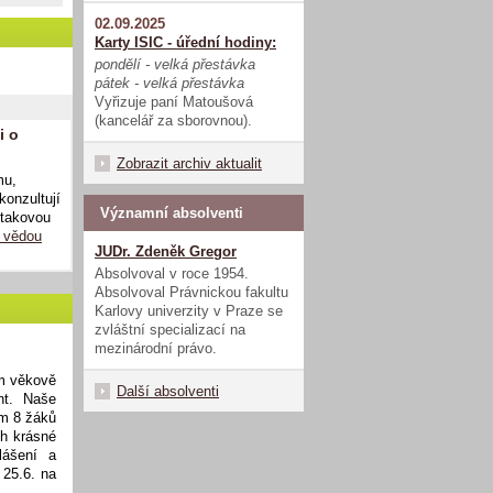
02.09.2025
Karty ISIC - úřední hodiny:
pondělí - velká přestávka
pátek - velká přestávka
Vyřizuje paní Matoušová
(kancelář za sborovnou).
i o
Zobrazit archiv aktualit
mu,
konzultují
Významní absolventi
 takovou
 vědou
JUDr. Zdeněk Gregor
Absolvoval v roce 1954.
Absolvoval Právnickou fakultu
Karlovy univerzity v Praze se
zvláštní specializací na
mezinárodní právo.
am věkově
Další absolventi
nt. Naše
em 8 žáků
ch krásné
lášení a
 25.6. na