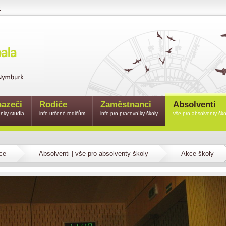
e
azeči
Rodiče
Zaměstnanci
Absolventi
nky studia
info určené rodičům
info pro pracovníky školy
vše pro absolventy ško
ce
Absolventi | vše pro absolventy školy
Akce školy