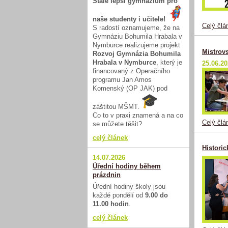
Stále lepší gymnázium pro
naše studenty i učitele!
Celý člá
S radostí oznamujeme, že na
Gymnáziu Bohumila Hrabala v
Nymburce realizujeme projekt
Mistrovs
Rozvoj Gymnázia Bohumila
Hrabala v Nymburce
, který je
25.06.2
financovaný z Operačního
programu Jan Amos
Komenský (OP JAK) pod
záštitou MŠMT.
Co to v praxi znamená a na co
Celý člá
se můžete těšit?
celý článek
Histori
14.07.2026
Úřední hodiny během
prázdnin
Úřední hodiny školy jsou
každé pondělí od
9.00 do
11.00 hodin
.
celý článek