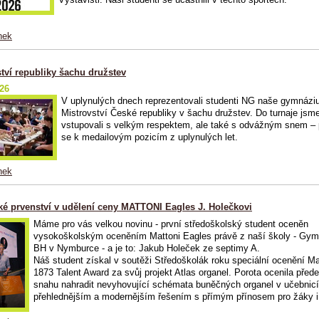
nek
tví republiky šachu družstev
026
V uplynulých dnech reprezentovali studenti NG naše gymnáz
Mistrovství České republiky v šachu družstev. Do turnaje jsm
vstupovali s velkým respektem, ale také s odvážným snem – př
se k medailovým pozicím z uplynulých let.
nek
cké prvenství v udělení ceny MATTONI Eagles J. Holečkovi
Máme pro vás velkou novinu - první středoškolský student oceněn
vysokoškolským oceněním Mattoni Eagles právě z naší školy - Gym
BH v Nymburce - a je to: Jakub Holeček ze septimy A.
Náš student získal v soutěži Středoškolák roku speciální ocenění Ma
1873 Talent Award za svůj projekt Atlas organel. Porota ocenila před
snahu nahradit nevyhovující schémata buněčných organel v učebnic
přehlednějším a modernějším řešením s přímým přínosem pro žáky i 