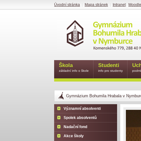
Úvodní stránka
|
Mapa stránek
|
Intranet
|
Moodl
Škola
Studenti
Uch
základní info o škole
info pro studenty
podmí
Gymnázium Bohumila Hrabala v Nymbur
Významní absolventi
Spolek absolventů
Nadační fond
Akce školy