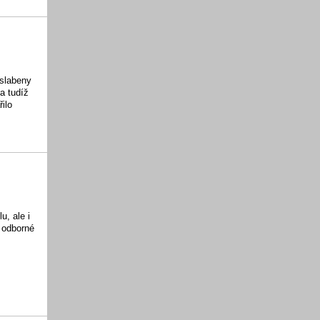
Oslabeny
a tudíž
ilo
u, ale i
é odborné