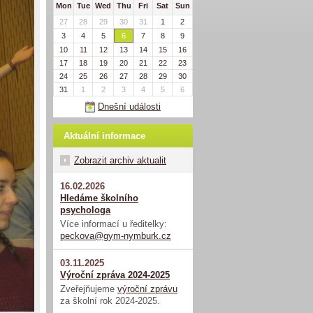
Mon
Tue
Wed
Thu
Fri
Sat
Sun
27
28
29
30
31
1
2
3
4
5
6
7
8
9
10
11
12
13
14
15
16
17
18
19
20
21
22
23
24
25
26
27
28
29
30
31
1
2
3
4
5
6
Dnešní události
Aktuální informace
Zobrazit archiv aktualit
16.02.2026
Hledáme školního
psychologa
Více informací u ředitelky:
peckova@gym-nymburk.cz
03.11.2025
Výroční zpráva 2024-2025
Zveřejňujeme
výroční zprávu
za školní rok 2024-2025.