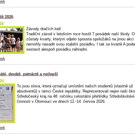
nek
dě 2026
026
Závody dračích lodí
Tradiční závod v letošním roce hostil 7 posádek naší školy. 
zůstaly kvarty, kterým odjelo spousta spolužáků na jinou akci 
nemohly nasadit svou stabilní posádku. I tak se kvartě A podař
sestavit alespoň posádku náhradní.
nek
áté, deváté, patnácté a nejlepší
026
To jsou slova, která označují umístění našich studentů (vlastně už
absolventů) v rámci České republiky. Reprezentovali nejen naši škol
Středočeský kraj na 48. ročníku celostátní přehlídky Středoškolsk
činnosti v Olomouci ve dnech 12.-14. června 2026.
nek