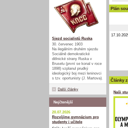
Plán sou
17.10.202
Sjezd socialistů Ruska
30. červenec 1903
Na ilegálním druhém sjezdu
Sociálně demokratické
dělnické strany Ruska v
Bruselu (první se konal v roce
1898) vzplanul prudký
ideologický boj mezi leninovci
s tzv. oportunisty (J. Martova).
Články z
Další články
Naši st
Nejčtenější
20.07.2026
Rozvíjíme gymnázium pro
studenty i učitele