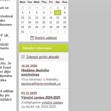
Mon
Tue
Wed
Thu
Fri
Sat
Sun
ium se
27
28
29
30
31
1
2
3
4
5
6
7
8
9
ystudoval
10
11
12
13
14
15
16
jako
17
18
19
20
21
22
23
rofesorem
24
25
26
27
28
29
30
31
1
2
3
4
5
6
 FF UK,
Dnešní události
ě
nován
Aktuální informace
ementu
Zobrazit archiv aktualit
ého
chtu. Je
16.02.2026
ě řízení
Hledáme školního
í dějin
psychologa
dborného
Více informací u ředitelky:
olika
peckova@gym-nymburk.cz
é uděluje
03.11.2025
iky pro
Výroční zpráva 2024-2025
službách
Zveřejňujeme
výroční zprávu
za školní rok 2024-2025.