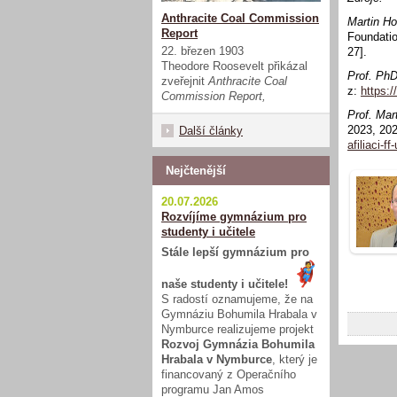
Anthracite Coal Commission
Martin Ho
Report
Foundatio
22. březen 1903
27].
Theodore Roosevelt přikázal
Prof. PhD
zveřejnit
Anthracite Coal
z:
https:
Commission Report,
Prof. Mar
2023, 20
Další články
afiliaci-ff
Nejčtenější
20.07.2026
Rozvíjíme gymnázium pro
studenty i učitele
Stále lepší gymnázium pro
naše studenty i učitele!
S radostí oznamujeme, že na
Gymnáziu Bohumila Hrabala v
Nymburce realizujeme projekt
Rozvoj Gymnázia Bohumila
Hrabala v Nymburce
, který je
financovaný z Operačního
programu Jan Amos