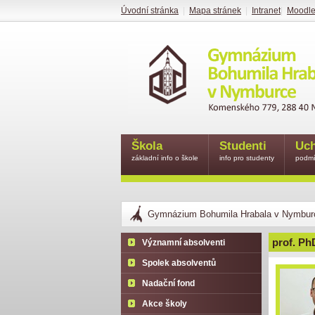
Úvodní stránka
|
Mapa stránek
|
Intranet
|
Moodl
Škola
Studenti
Uch
základní info o škole
info pro studenty
podmí
Gymnázium Bohumila Hrabala v Nymbur
prof. Ph
Významní absolventi
Spolek absolventů
Nadační fond
Akce školy