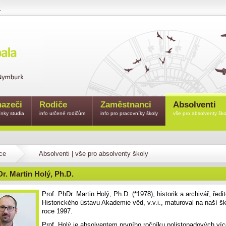
e
azeči
Rodiče
Zaměstnanci
Absolventi
nky studia
info určené rodičům
info pro pracovníky školy
vše pro absolventy ško
ce
Absolventi | vše pro absolventy školy
Dr. Martin Holý, Ph.D.
Prof. PhDr. Martin Holý, Ph.D. (*1978), historik a archivář, ředit
Historického ústavu Akademie věd, v.v.i., maturoval na naší šk
roce 1997.
Prof. Holý je absolventem prvního ročníku polistopadových víc