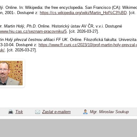
lý
.
Online. In: Wikipedia: the free encyclopedia. San Francisco (CA): Wikime
n, 2001-. Dostupné z:
https://cs.wikipedia.org/wiki/Martin_Hol%C3%BD
. [cit
r. Martin Holý, Ph.D
. Online. Historický ústav AV ČR, v.v.i. Dostupné
//www.hiu.cas.cz/seznam-pracovniku/5
. [cit. 2026-03-27].
tin Holý převzal čestnou afiliaci FF UK
. Online. Filozofická fakulta: Univerzit
23-10-04. Dostupné z:
https://www.ff.cuni.cz/2023/10/prof-martin-holy-prevzal
-uk/
. [cit. 2026-03-27].
Tisk
Zaslat e-mailem
Mgr. Miroslav Soukup