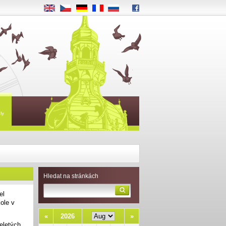
EN
CS
DE
FR
RU
ly
Hledat na stránkách
el
ole v
«
2026
»
eletých