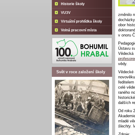
Historie školy
VU3V
změnilo n
docházky 
Virtuální prohlídka školy
obor hist
doktorand
Volná pracovní místa
v onoru Č
Pedagogi
Ústavu sv
Vědecká r
profesor
vědy.
Svět v roce založení školy
Vědecké a
novověku 
ředitele
celé věde
raného no
historick
dalších r
Od roku 2
Akademie
mladé věd
šlechty. 
Zdroje: