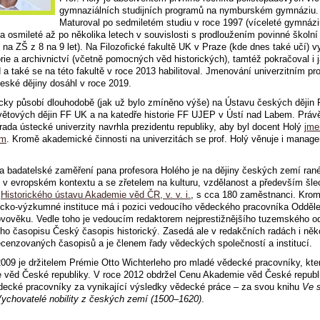
gymnaziálních studijních programů na nymburském gymnáziu.
Maturoval po sedmiletém studiu v roce 1997 (víceleté gymnáz
a osmileté až po několika letech v souvislosti s prodloužením povinné školní
na ZŠ z 8 na 9 let). Na Filozofické fakultě UK v Praze (kde dnes také učí) v
orie a archivnictví (včetně pomocných věd historických), tamtéž pokračoval i 
 a také se na této fakultě v roce 2013 habilitoval. Jmenování univerzitním p
eské dějiny dosáhl v roce 2019.
cky působí dlouhodobě (jak už bylo zmíněno výše) na Ústavu českých dějin
ětových dějin FF UK a na katedře historie FF UJEP v Ústí nad Labem. Práv
ada ústecké univerzity navrhla prezidentu republiky, aby byl docent Holý
jme
em
. Kromě akademické činnosti na univerzitách se prof. Holý věnuje i manag
 badatelské zaměření pana profesora Holého je na dějiny českých zemí ran
v evropském kontextu a se zřetelem na kulturu, vzdělanost a především šle
m
Historického ústavu Akademie věd ČR, v. v. i.
, s cca 180 zaměstnanci. Krom
cko-výzkumné instituce má i pozici
vedoucího vědeckého pracovníka Oddělen
vověku. Vedle toho je vedoucím redaktorem nejprestižnějšího tuzemského o
ého časopisu Český časopis historický. Zasedá ale v redakčních radách i něk
ecenzovaných časopisů a je členem řady vědeckých společností a institucí.
009 je držitelem Prémie Otto Wichterleho pro mladé vědecké pracovníky, kter
 věd České republiky. V roce 2012 obdržel Cenu Akademie věd České republ
ecké pracovníky za vynikající výsledky vědecké práce – za svou knihu
Ve 
Vychovatelé nobility z českých zemí (1500–1620)
.