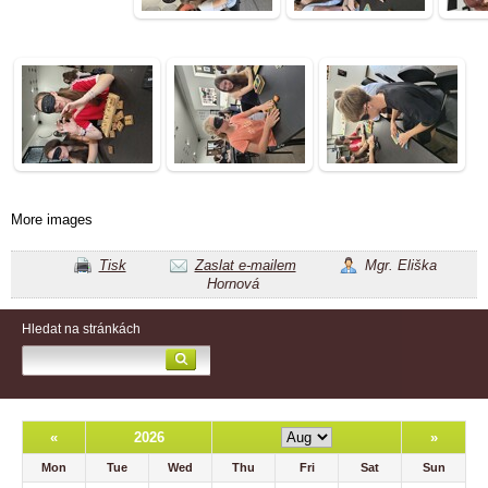
More images
Tisk
Zaslat e-mailem
Mgr. Eliška
Hornová
Hledat na stránkách
«
2026
»
Mon
Tue
Wed
Thu
Fri
Sat
Sun