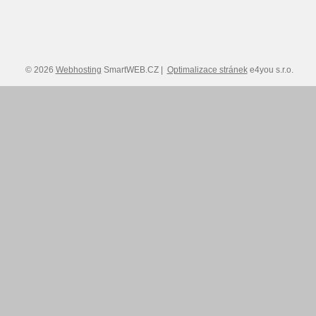
© 2026
Webhosting
SmartWEB.CZ |
Optimalizace stránek
e4you s.r.o.