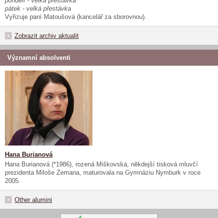
pondělí - velká přestávka
pátek - velká přestávka
Vyřizuje paní Matoušová (kancelář za sborovnou).
Zobrazit archiv aktualit
Významní absolventi
Hana Burianová
Hana Burianová (*1986), rozená Miškovská, někdejší tisková mluvčí
prezidenta Miloše Zemana, maturovala na Gymnáziu Nymburk v roce
2005.
Other alumini