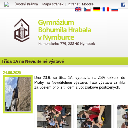
Úvodní stránka
|
Mapa stránek
|
Intranet
|
Moodle
EN
CS
DE
FR
RU
Třída 1A na Neviditelné výstavě
24.06.2025
Dne 23.6. se třída 1A, vypravila na ZSV exkurzi do
Prahy na Neviditelnou výstavu.
Tato výstava vznikla
za účelem přiblížit lidem život zrakově postižených.