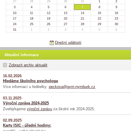
27
28
29
30
31
1
2
3
4
5
6
7
8
9
10
11
12
13
14
15
16
17
18
19
20
21
22
23
24
25
26
27
28
29
30
31
1
2
3
4
5
6
Dnešní události
Aktuální informace
Zobrazit archiv aktualit
16.02.2026
Hledáme školního psychologa
Více informací u ředitelky:
peckova@gym-nymburk.cz
03.11.2025
Výroční zpráva 2024-2025
Zveřejňujeme
výroční zprávu
za školní rok 2024-2025.
02.09.2025
Karty ISIC - úřední hodiny: