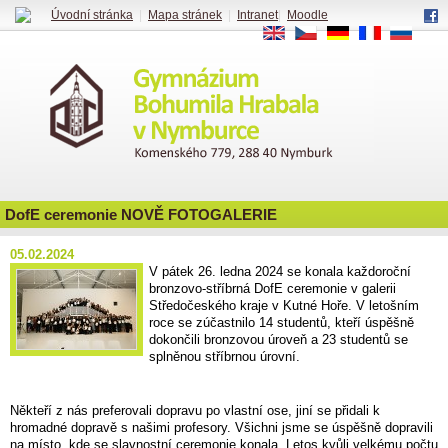
Úvodní stránka
|
Mapa stránek
|
Intranet
|
Moodle
EN
CS
DE
FR
RU
DofE ceremonie NOVĚ FOTOGALERIE
05.02.2024
V pátek 26. ledna 2024 se konala každoroční
bronzovo-stříbrná DofE ceremonie v galerii
Středočeského kraje v Kutné Hoře. V letošním
roce se zúčastnilo 14 studentů, kteří úspěšně
dokončili bronzovou úroveň a 23 studentů se
splněnou stříbrnou úrovní.
Někteří z nás preferovali dopravu po vlastní ose, jiní se přidali k
hromadné dopravě s našimi profesory. Všichni jsme se úspěšně dopravili
na místo, kde se slavnostní ceremonie konala. Letos kvůli velkému počtu