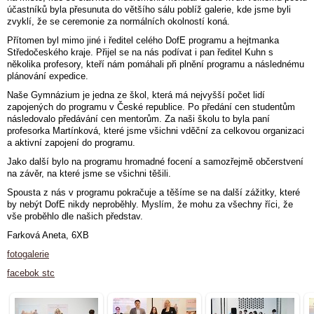
účastníků byla přesunuta do většího sálu poblíž galerie, kde jsme byli
zvyklí, že se ceremonie za normálních okolností koná.
Přítomen byl mimo jiné i ředitel celého DofE programu a hejtmanka
Středočeského kraje. Přijel se na nás podívat i pan ředitel Kuhn s
několika profesory, kteří nám pomáhali při plnění programu a následnému
plánování expedice.
Naše Gymnázium je jedna ze škol, která má nejvyšší počet lidí
zapojených do programu v České republice. Po předání cen studentům
následovalo předávání cen mentorům. Za naši školu to byla paní
profesorka Martínková, které jsme všichni vděční za celkovou organizaci
a aktivní zapojení do programu.
Jako další bylo na programu hromadné focení a samozřejmě občerstvení
na závěr, na které jsme se všichni těšili.
Spousta z nás v programu pokračuje a těšíme se na další zážitky, které
by nebýt DofE nikdy neproběhly. Myslím, že mohu za všechny říci, že
vše proběhlo dle našich představ.
Farková Aneta, 6XB
fotogalerie
facebok stc