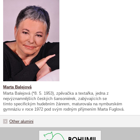
Marta Balejová
Marta Balejová (*8. 5. 1953), zpěvačka a textařka, jedna z
nejvýznamnějších českých šansoniérek, zabývajících se
tímto specifickým hudebním žánrem, maturovala na nymburském
gymnáziu v roce 1972 pod svým rodným příjmením Marta Fuglová.
Other alumini