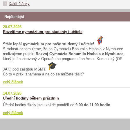
Další články
Nejčtenější
20.07.2026
Rozvíjíme gymnázium pro studenty i učitele
Stále lepší gymnázium pro naše studenty i učitele!
S radostí oznamujeme, že na Gymnáziu Bohumila Hrabala v Nymburce
realizujeme projekt
Rozvoj Gymnázia Bohumila Hrabala v Nymburce
,
který je financovaný z Operačního programu Jan Amos Komenský (OP
JAK) pod záštitou MŠMT.
Co to v praxi znamená a na co se můžete těšit?
celý článek
14.07.2026
Úřední hodiny během prázdnin
Úřední hodiny školy jsou každé pondělí od
9.00 do 11.00 hodin
.
celý článek