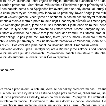
d 19. do 23. dubna se konal zájezd do Anglie, kterého se zúčastnilo 52 stude
 paních profesorek Martínkové, Miškovské a Plechlové a paní průvodkyně And
í den zabrala cesta a do Spojeného království jsme se tedy dostali až druhý 
s čekal první výlet. Kromě jízdy lanovkou a prohlídky Tower Bridge jsme stihl
těvu Covent garden. Večer jsme se seznámili s našimi hostitelskými rodina
amenala stávka metra a proto muselo dojít z časových důvodů ke změně pro
vě Kensington palace, jsme se museli rozhodnout jestli chce do muzeí, nebo 
íc času v Hyde parku a nakupování na Oxford street. Kromě Londýna byl sou
 Oxford a Windsor, no a právě tam jsme další den zamířili. V Oxfordu jsme si 
urch college, a pak jsme měli rozchod, takže jsme si mohli v klidu projít město
otek a nakoupit suvenýry. Pak následovala zastávka ve Windsoru, která se n
 duchu. Poslední den jsme začali na Downing street. Procházku kolem
erského opatství, přes Trafalgar square a Big ben jsme zakončili pod Londo
oupili na loď a jeli do Greenwich. Po dokoupení zásob a návštěvě místní obs
oupili do autobusu a vyrazili směr Česká republika.
 Haščáková
a začala před dveřmi autobusu, které se nacházely před dveřmi naší úžasné
u autobusu jsme vyrazili na cestu do Anglie přes Německo, Nizozemsko, Bel
Měli jsme pravidelné zastávky, nejen na občerstvení. Po příjezdu k Eurotunelu,
ntrola velmi hladce. Do cílového místa jsme dorazili v pondělí dopoledne. Po
m rozchodu jsme společně vyrazili na lanovku přes Temži. Zbytek dne jsme st