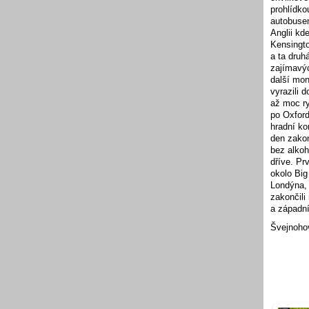
prohlídko
autobusem
Anglii kd
Kensingto
a ta druh
zajímavýc
další mon
vyrazili 
až moc r
po Oxford
hradní ko
den zakon
bez alkoh
dříve. Pr
okolo Big
Londýna, 
zakončili
a západní
Švejnoho