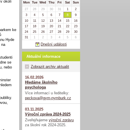
 v okolí
Mon
Tue
Wed
Thu
Fri
Sat
Sun
27
28
29
30
31
1
2
3
4
5
6
7
8
9
10
11
12
13
14
15
16
17
18
19
20
21
22
23
parkem ke
24
25
26
27
28
29
30
ů
31
1
2
3
4
5
6
lánu Hyde
Dnešní události
u na
Aktuální informace
studenti
 dne se
Zobrazit archiv aktualit
du, nebo
16.02.2026
minster
Hledáme školního
ýhledem
psychologa
Více informací u ředitelky:
publiky.
peckova@gym-nymburk.cz
ovou,
03.11.2025
Výroční zpráva 2024-2025
Zveřejňujeme
výroční zprávu
za školní rok 2024-2025.