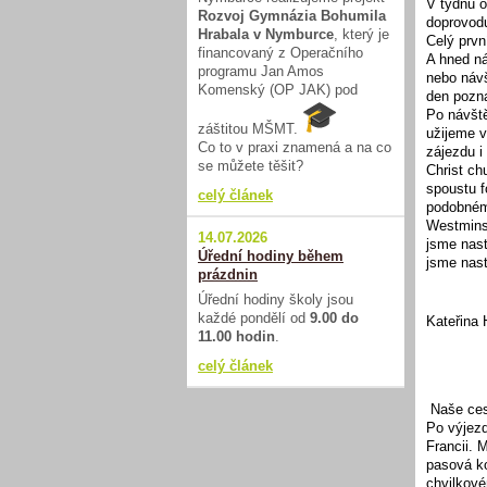
V týdnu o
Rozvoj Gymnázia Bohumila
doprovodu
Hrabala v Nymburce
, který je
Celý prvn
financovaný z Operačního
A hned ná
programu Jan Amos
nebo návš
Komenský (OP JAK) pod
den pozn
Po návště
záštitou MŠMT.
užijeme v
Co to v praxi znamená a na co
zájezdu i
se můžete těšit?
Christ ch
spoustu f
celý článek
podobném
Westminst
14.07.2026
jsme nast
Úřední hodiny během
jsme nast
prázdnin
Úřední hodiny školy jsou
každé pondělí od
9.00 do
Kateřina
11.00 hodin
.
celý článek
Naše cest
Po výjezd
Francii. 
pasová ko
chvilkové