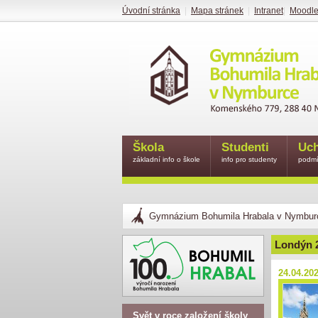
Úvodní stránka
|
Mapa stránek
|
Intranet
|
Moodl
Škola
Studenti
Uch
základní info o škole
info pro studenty
podmí
Gymnázium Bohumila Hrabala v Nymbur
Londýn 
24.04.20
Svět v roce založení školy