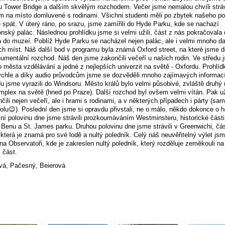
u Tower Bridge a dalším skvělým rozchodem. Večer jsme nemalou chvíli strávi
 na místo domluvené s rodinami. Všichni studenti měli po zbytek našeho po
e spát. V úterý ráno, po srazu, jsme zamířili do Hyde Parku, kde se nachazí
nský palác. Následnou prohlídku jsme si velmi užili, část z nás pokračovala
á do muzeí. Poblíž Hyde Parku se nacházel nejen palác, ale i velmi mnoho da
h míst. Náš další bod v programu byla známá Oxford street, na které jsme do
umentální rozchod. Náš den jsme zakončili večeří u našich rodin. Ve středu 
do města vzdělávání a jedné z nejlepších univerzit na světě - Oxfordu. Prohlíd
ychle a díky audio průvodcům jsme se dozvěděli mnoho zajímavých informac
u jsme vyrazili do Windsoru. Město králů bylo velmi působivé, zvláště druhý 
mplex na světě (hned po Praze). Další rozchod byl ovšem velmi vítán. Pak u
čili nejen večeří, ale i hrami s rodinami, a v některých případech i párty (sa
olu😉). Poslední den jsme si opravdu přivstali, ne o málo, někdo dokonce o 
vní polovinu dne jsme strávili prozkoumáváním Westminsteru, historické část
 Benu a St. James parku. Druhou polovinu dne jsme strávili v Greenwichi, čás
která je znamá pro své lodě a nultý poledník. Celý náš neuvěřitelný výlet js
 na Observatoři, kde je zakreslen nultý poledník, který rozděluje zeměkouli n
 část.
vá, Pačesný, Beierová