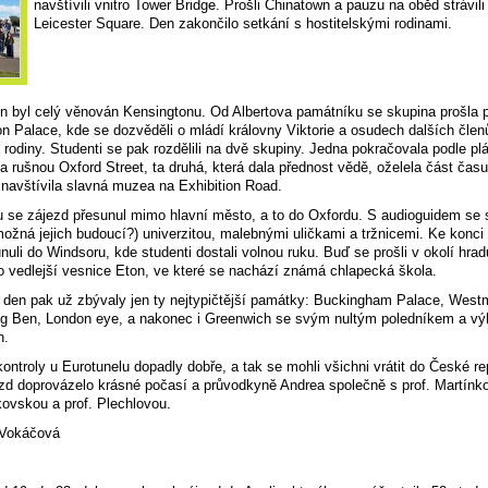
navštívili vnitro Tower Bridge. Prošli Chinatown a pauzu na oběd strávili
Leicester Square. Den zakončilo setkání s hostitelskými rodinami.
 byl celý věnován Kensingtonu. Od Albertova památníku se skupina prošla 
n Palace, kde se dozvěděli o mládí královny Viktorie a osudech dalších člen
 rodiny. Studenti se pak rozdělili na dvě skupiny. Jedna pokračovala podle p
 rušnou Oxford Street, ta druhá, která dala přednost vědě, oželela část čas
navštívila slavná muzea na Exhibition Road.
 se zájezd přesunul mimo hlavní město, a to do Oxfordu. S audioguidem se 
možná jejich budoucí?) univerzitou, malebnými uličkami a tržnicemi. Ke konci
nuli do Windsoru, kde studenti dostali volnou ruku. Buď se prošli v okolí hra
do vedlejší vesnice Eton, ve které se nachází známá chlapecká škola.
den pak už zbývaly jen ty nejtypičtější památky: Buckingham Palace, West
ig Ben, London eye, a nakonec i Greenwich se svým nultým poledníkem a v
n.
ntroly u Eurotunelu dopadly dobře, a tak se mohli všichni vrátit do České re
zd doprovázelo krásné počasí a průvodkyně Andrea společně s prof. Martínk
kovskou a prof. Plechlovou.
 Vokáčová