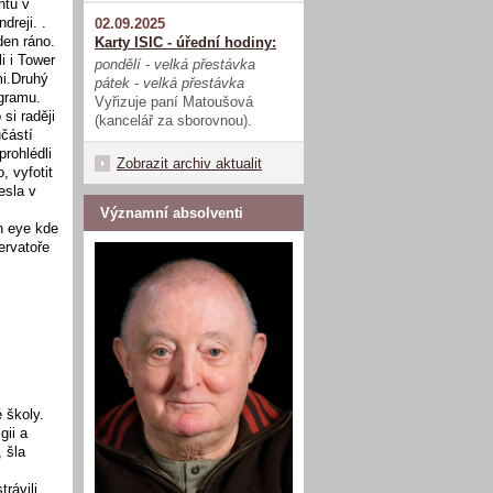
ntů v
reji. .
02.09.2025
den ráno.
Karty ISIC - úřední hodiny:
i i Tower
pondělí - velká přestávka
mi.Druhý
pátek - velká přestávka
gramu.
Vyřizuje paní Matoušová
si raději
(kancelář za sborovnou).
částí
prohlédli
Zobrazit archiv aktualit
, vyfotit
esla v
Významní absolventi
n eye kde
ervatoře
 školy.
gii a
 šla
rávili