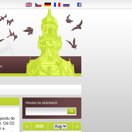
EN
CS
DE
FR
RU
ly
Hledat na stránkách
ájezdu do
et. Od O2
«
2026
»
r a