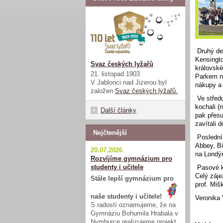
Druhý den
Kensingto
Svaz českých lyžařů
královské
21. listopad 1903
Parkem na
V Jablonci nad Jizerou byl
nákupy a 
založen
Svaz českých lyžařů.
Ve středu
kochali (
Další články
pak přesu
zavítali 
Nejčtenější
Poslední 
Abbey, B
20.07.2026
na Londý
Rozvíjíme gymnázium pro
studenty i učitele
Pasové ko
Celý záje
Stále lepší gymnázium pro
prof. Miš
naše studenty i učitele!
Veronika
S radostí oznamujeme, že na
Gymnáziu Bohumila Hrabala v
Nymburce realizujeme projekt