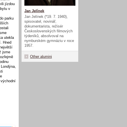
li jízdou
bytu v
Jan Jelínek
Jan Jelínek (*19. 7. 1940),
 do parku
spisovatel, novinář,
lších
dokumentarista, režisér
stali
Československých filmových
jsme
týdeníků, absolvoval na
ka utekla
nymburském gymnáziu v roce
í. Hned
1957.
největší
ž jsme
Other alumini
mozřejmě
hodinu
i Londýna,
ti
me
a východní