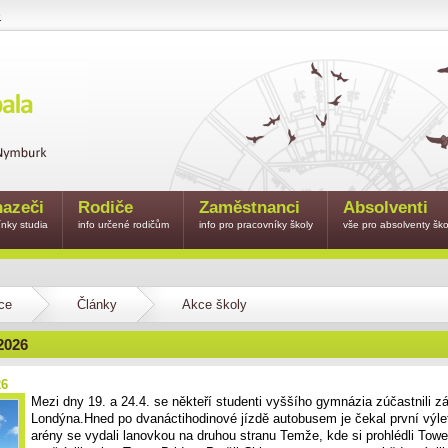
e
azeči
Rodiče
Zaměstnanci
Absolventi
nky studia
info určené rodičům
info pro pracovníky školy
vše pro absolventy ško
ce
Články
Akce školy
2026
26
Mezi dny 19. a 24.4. se někteří studenti vyššího gymnázia zúčastnili z
Londýna.Hned po dvanáctihodinové jízdě autobusem je čekal první výl
arény se vydali lanovkou na druhou stranu Temže, kde si prohlédli Towe