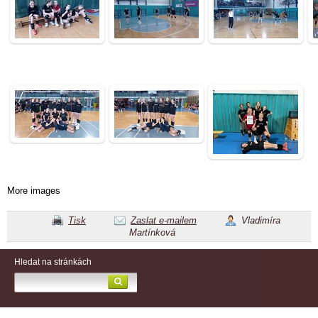
More images
Tisk
Zaslat e-mailem
Vladimíra
Martínková
Hledat na stránkách