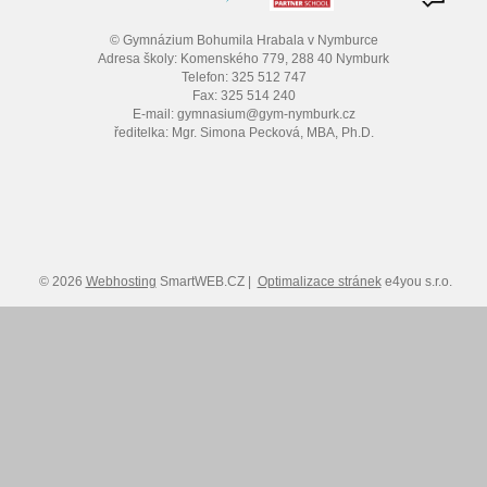
© Gymnázium Bohumila Hrabala v Nymburce
Adresa školy: Komenského 779, 288 40 Nymburk
Telefon: 325 512 747
Fax: 325 514 240
E-mail: gymnasium@gym-nymburk.cz
ředitelka: Mgr. Simona Pecková, MBA, Ph.D.
© 2026
Webhosting
SmartWEB.CZ |
Optimalizace stránek
e4you s.r.o.