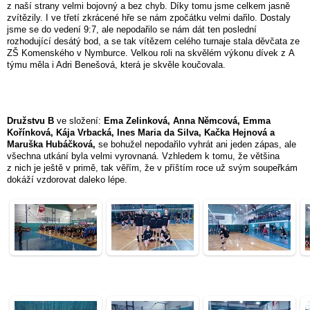
z naší strany velmi bojovný a bez chyb. Díky tomu jsme celkem jasně
zvítězily. I ve třetí zkrácené hře se nám zpočátku velmi dařilo. Dostaly
jsme se do vedení 9:7, ale nepodařilo se nám dát ten poslední
rozhodující desátý bod, a se tak vítězem celého turnaje stala děvčata ze
ZŠ Komenského v Nymburce. Velkou roli na skvělém výkonu dívek z A
týmu měla i Adri Benešová, která je skvěle koučovala.
Družstvu B
ve složení:
Ema Zelinková, Anna Němcová, Emma
Kořínková, Kája Vrbacká, Ines Maria da Silva, Kačka Hejnová a
Maruška Hubáčková,
se bohužel nepodařilo vyhrát ani jeden zápas, ale
všechna utkání byla velmi vyrovnaná. Vzhledem k tomu, že většina
z nich je ještě v primě, tak věřím, že v příštím roce už svým soupeřkám
dokáží vzdorovat daleko lépe.