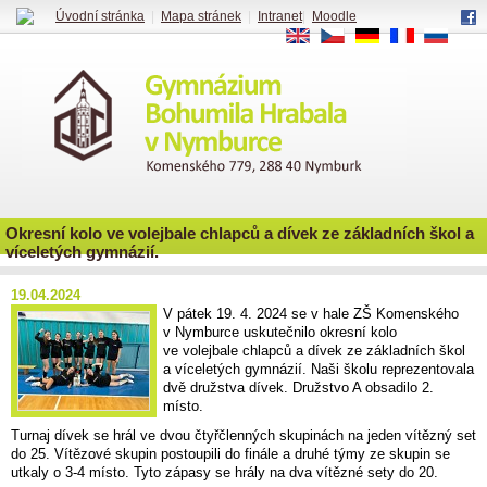
Úvodní stránka
|
Mapa stránek
|
Intranet
|
Moodle
EN
CS
DE
FR
RU
Okresní kolo ve volejbale chlapců a dívek ze základních škol a
víceletých gymnázií.
19.04.2024
V pátek 19. 4. 2024 se v hale ZŠ Komenského
v Nymburce uskutečnilo okresní kolo
ve volejbale chlapců a dívek ze základních škol
a víceletých gymnázií. Naši školu reprezentovala
dvě družstva dívek. Družstvo A obsadilo 2.
místo.
Turnaj dívek se hrál ve dvou čtyřčlenných skupinách na jeden vítězný set
do 25. Vítězové skupin postoupili do finále a druhé týmy ze skupin se
utkaly o 3-4 místo. Tyto zápasy se hrály na dva vítězné sety do 20.