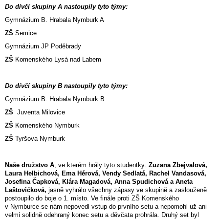
Do dívčí skupiny A nastoupily tyto týmy:
Gymnázium B. Hrabala Nymburk A
ZŠ
Semice
Gymnázium JP Poděbrady
ZŠ
Komenského Lysá nad Labem
Do dívčí skupiny B nastoupily tyto týmy:
Gymnázium B. Hrabala Nymburk B
ZŠ
Juventa Milovice
ZŠ
Komenského Nymburk
ZŠ
Tyršova Nymburk
Naše družstvo A
, ve kterém hrály tyto studentky:
Zuzana Zbejvalová,
Laura Helbichová, Ema Hérová, Vendy Sedlatá, Rachel Vandasová,
Josefina Čapková, Klára Magadová, Anna Spudichová a Aneta
Laštovičková,
jasně vyhrálo všechny zápasy ve skupině a zaslouženě
postoupilo do boje o 1. místo. Ve finále proti ZŠ Komenského
v Nymburce se nám nepovedl vstup do prvního setu a nepomohl už ani
velmi solidně odehraný konec setu a děvčata prohrála. Druhý set byl