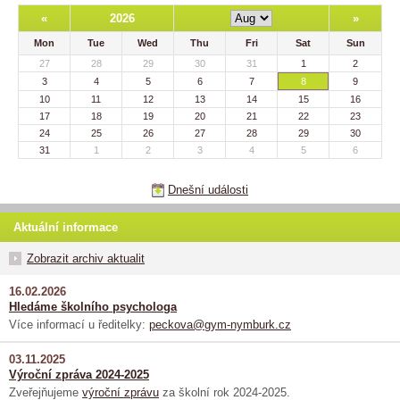
«
2026
»
Mon
Tue
Wed
Thu
Fri
Sat
Sun
27
28
29
30
31
1
2
3
4
5
6
7
8
9
10
11
12
13
14
15
16
17
18
19
20
21
22
23
24
25
26
27
28
29
30
31
1
2
3
4
5
6
Dnešní události
Aktuální informace
Zobrazit archiv aktualit
16.02.2026
Hledáme školního psychologa
Více informací u ředitelky:
peckova@gym-nymburk.cz
03.11.2025
Výroční zpráva 2024-2025
Zveřejňujeme
výroční zprávu
za školní rok 2024-2025.