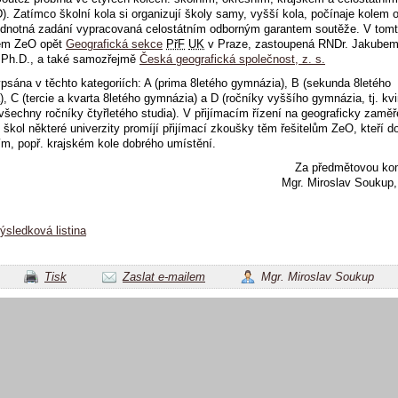
D). Zatímco školní kola si organizují školy samy, vyšší kola, počínaje kolem 
jednotná zadání vypracovaná celostátním odborným garantem soutěže. V tomt
tem ZeO opět
Geografická sekce
PřF
UK
v Praze, zastoupená RNDr. Jakube
 Ph.D., a také samozřejmě
Česká geografická společnost, z. s.
psána v těchto kategoriích: A (prima 8letého gymnázia), B (sekunda 8letého
, C (tercie a kvarta 8letého gymnázia) a D (ročníky vyššího gymnázia, tj. kvi
všechny ročníky čtyřletého studia). V přijímacím řízení na geograficky zamě
škol některé univerzity promíjí přijímací zkoušky těm řešitelům ZeO, kteří do
ím, popř. krajském kole dobrého umístění.
Za předmětovou ko
Mgr. Miroslav Soukup,
výsledková listina
Tisk
Zaslat e-mailem
Mgr. Miroslav Soukup