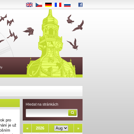
EN
CS
DE
FR
RU
ly
Hledat na stránkách
ok pro
nání je už
«
2026
»
tošním