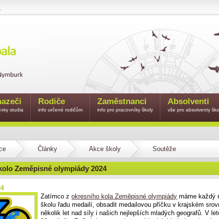
e
azeči
Rodiče
Zaměstnanci
Absolventi
nky studia
info určené rodičům
info pro pracovníky školy
vše pro absolventy ško
ce
Články
Akce školy
Soutěže
kolo Zeměpisné olympiády 2024
24
Zatímco z
okresního kola Zeměpisné olympiády
máme každý r
školu řadu medailí, obsadit medailovou příčku v krajském srov
několik let nad síly i našich nejlepších mladých geografů. V le