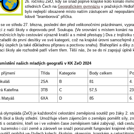
26. ročníku ZeO, kdy se snad poprvé krajské kolo konalo mi
středních Čech na
Geografickém gymnáziu
v pražských Hrdloř
bylo nejlepší obsazené místo naším zástupcem až nepopulární
lidově "bramborová" příčka.
se ve středu 27. března, poslední den před velikonočními prázdninami, vypravi
cí z naší školy v doprovodu prof. Soukupa. (Ve srovnání s místem konání na
ročnících bylo cestování výrazně kratší a s méně přestupy.) Dva z trojlístku 
ařadili do první desítky ve své kategorii, což na krajské úrovni samozřejmě
ký úspěch (a také důkladnou přípravu a poctivou snahu). Blahopřání a díky z
aci školy ale rozhodně patří všem třem. Těší nás, že se do ní zapojují úplně
umístění našich mladých geografů v KK ZeO 2024
 příjmení
Třída
Kategorie
Body celkem
Po
ikuláš
2SA
B
81
4.
 Kateřina
3TB
C
57,5
23
 Matyáš
6XA
D
85
6.
 olympiáda (ZeO) je každoroční celostátní zeměpisná soutěž pro žáky 2. s
h škol a školy střední. Umožňuje všem zájemcům o zeměpis poměřit síly, zna
i s ostatními, kteří se i ve volném čase zeměpisem také zabývají, rádi cestu
 tuzemsko i cizí země a zároveň se snaží porozumět fungování krajinné sfér
Soutěž probíhá ve čtyřech kolech: školním, okresním, krajském a celostátním 