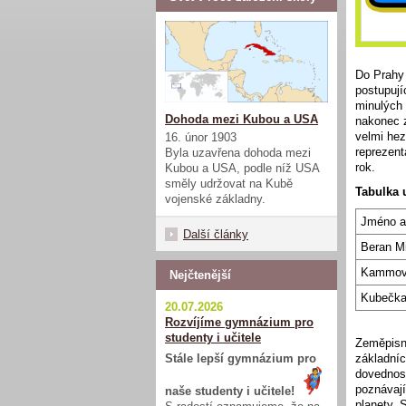
Do Prahy 
postupují
minulých 
Dohoda mezi Kubou a USA
nakonec z
velmi hez
16. únor 1903
reprezent
Byla uzavřena dohoda mezi
rok.
Kubou a USA, podle níž USA
směly udržovat na Kubě
Tabulka 
vojenské základny.
Jméno a
Další články
Beran M
Kammová
Nejčtenější
Kubečka
20.07.2026
Rozvíjíme gymnázium pro
studenty i učitele
Zeměpisná
Stále lepší gymnázium pro
základníc
dovednost
poznávají
naše studenty i učitele!
planety. 