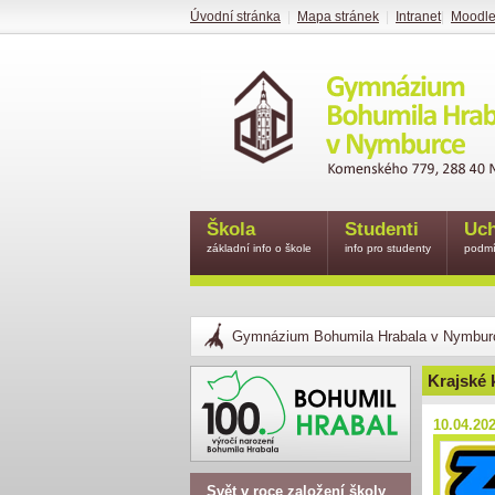
Úvodní stránka
|
Mapa stránek
|
Intranet
|
Moodl
Škola
Studenti
Uch
základní info o škole
info pro studenty
podmí
Gymnázium Bohumila Hrabala v Nymbur
Krajské 
10.04.20
Svět v roce založení školy