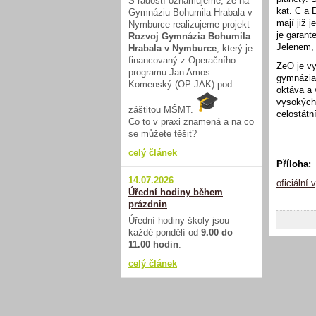
S radostí oznamujeme, že na
kat. C a 
Gymnáziu Bohumila Hrabala v
mají již 
Nymburce realizujeme projekt
je garan
Rozvoj Gymnázia Bohumila
Jelenem,
Hrabala v Nymburce
, který je
financovaný z Operačního
ZeO je vy
programu Jan Amos
gymnázia)
Komenský (OP JAK) pod
oktáva a 
vysokých 
záštitou MŠMT.
celostátn
Co to v praxi znamená a na co
se můžete těšit?
celý článek
Příloha:
14.07.2026
oficiální 
Úřední hodiny během
prázdnin
Úřední hodiny školy jsou
každé pondělí od
9.00 do
11.00 hodin
.
celý článek