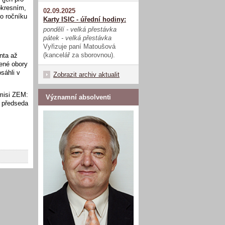
okresním,
02.09.2025
o ročníku
Karty ISIC - úřední hodiny:
m
pondělí - velká přestávka
pátek - velká přestávka
Vyřizuje paní Matoušová
(kancelář za sborovnou).
nta až
řené obory
sáhli v
Zobrazit archiv aktualit
misi ZEM:
Významní absolventi
 předseda