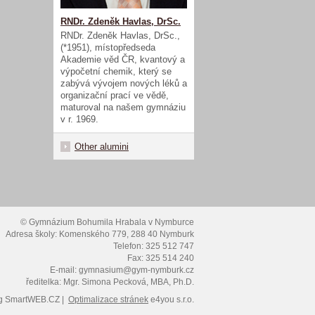
RNDr. Zdeněk Havlas, DrSc.
RNDr. Zdeněk Havlas, DrSc.,
(*1951), místopředseda
Akademie věd ČR, kvantový a
výpočetní chemik, který se
zabývá vývojem nových léků a
organizační prací ve vědě,
maturoval na našem gymnáziu
v r. 1969.
Other alumini
© Gymnázium Bohumila Hrabala v Nymburce
Adresa školy: Komenského 779, 288 40 Nymburk
Telefon: 325 512 747
Fax: 325 514 240
E-mail: gymnasium@gym-nymburk.cz
ředitelka: Mgr. Simona Pecková, MBA, Ph.D.
g
SmartWEB.CZ |
Optimalizace stránek
e4you s.r.o.