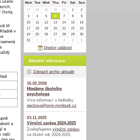
mo území
Mon
Tue
Wed
Thu
Fri
Sat
Sun
ezích,
27
28
29
30
31
1
2
 čtvrtá,
3
4
5
6
7
8
9
10
11
12
13
14
15
16
li tři
17
18
19
20
21
22
23
 Kladně v
24
25
26
27
28
29
30
se
31
1
2
3
4
5
6
 znamená
a
Dnešní události
 každý
Aktuální informace
Zobrazit archiv aktualit
řadí
16.02.2026
Hledáme školního
psychologa
.
Více informací u ředitelky:
peckova@gym-nymburk.cz
03.11.2025
tupně
Výroční zpráva 2024-2025
losti a
jí a
Zveřejňujeme
výroční zprávu
y naší
za školní rok 2024-2025.
(jen pro