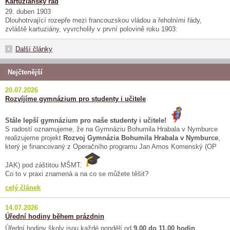
Kartuziánský řád
29. duben 1903
Dlouhotrvající rozepře mezi francouzskou vládou a řeholními řády,
zvláště kartuziány, vyvrcholily v první polovině roku 1903:
Další články
Nejčtenější
20.07.2026
Rozvíjíme gymnázium pro studenty i učitele
Stále lepší gymnázium pro naše studenty i učitele!
S radostí oznamujeme, že na Gymnáziu Bohumila Hrabala v Nymburce
realizujeme projekt
Rozvoj Gymnázia Bohumila Hrabala v Nymburce
,
který je financovaný z Operačního programu Jan Amos Komenský (OP
JAK) pod záštitou MŠMT.
Co to v praxi znamená a na co se můžete těšit?
celý článek
14.07.2026
Úřední hodiny během prázdnin
Úřední hodiny školy jsou každé pondělí od
9.00 do 11.00 hodin
.