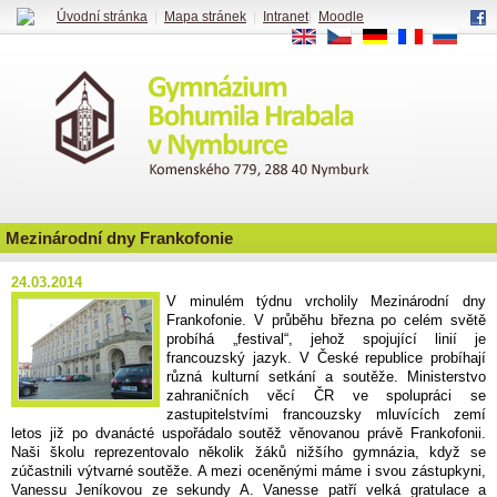
Úvodní stránka
|
Mapa stránek
|
Intranet
|
Moodle
EN
CS
DE
FR
RU
Mezinárodní dny Frankofonie
24.03.2014
V minulém týdnu vrcholily Mezinárodní dny
Frankofonie. V průběhu března po celém světě
probíhá „festival“, jehož spojující linií je
francouzský jazyk. V České republice probíhají
různá kulturní setkání a soutěže. Ministerstvo
zahraničních věcí ČR ve spolupráci se
zastupitelstvími francouzsky mluvících zemí
letos již po dvanácté uspořádalo soutěž věnovanou právě Frankofonii.
Naši školu reprezentovalo několik žáků nižšího gymnázia, když se
zúčastnili výtvarné soutěže. A mezi oceněnými máme i svou zástupkyni,
Vanessu Jeníkovou ze sekundy A. Vanesse patří velká gratulace a