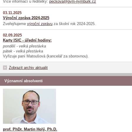
Více informací u ředitelky:
peckova@gym-nymburk.cz
03.11.2025
Výroční zpráva 2024-2025
Zveřejňujeme
výroční zprávu
za školní rok 2024-2025.
02.09.2025
Karty ISIC - úřední hodiny:
pondělí - velká přestávka
pátek - velká přestávka
Vyřizuje paní Matoušová (kancelář za sborovnou).
Zobrazit archiv aktualit
Významní absolventi
prof. PhDr. Martin Holý, Ph.D.