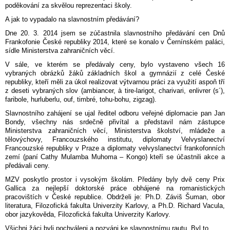
poděkování za skvělou reprezentaci školy.
A jak to vypadalo na slavnostním předávání?
Dne 20. 3. 2014 jsem se zúčastnila slavnostního předávání cen Dnů
Frankofonie České republiky 2014, které se konalo v Černínském paláci,
sídle Ministerstva zahraničních věcí.
V sále, ve kterém se předávaly ceny, bylo vystaveno všech 16
vybraných obrázků žáků základních škol a gymnázií z celé České
republiky, kteří měli za úkol realizovat výtvarnou práci za využití aspoň tří
z deseti vybraných slov (ambiancer, à tire-larigot, charivari, enlivrer (s´),
faribole, hurluberlu, ouf, timbré, tohu-bohu, zigzag).
Slavnostního zahájení se ujal ředitel odboru veřejné diplomacie pan Jan
Bondy, všechny nás srdečně přivítal a představil nám zástupce
Ministerstva zahraničních věcí, Ministerstva školství, mládeže a
tělovýchovy, Francouzského institutu, diplomaty Velvyslanectví
Francouzské republiky v Praze a diplomaty velvyslanectví frankofonních
zemí (paní Cathy Mulamba Muhoma – Kongo) kteří se účastnili akce a
předávali ceny.
MZV poskytlo prostor i vysokým školám. Předány byly dvě ceny Prix
Gallica za nejlepší doktorské práce obhájené na romanistických
pracovištích v České republice. Obdrželi je: Ph.D. Záviš Šuman, obor
literatura, Filozofická fakulta Univerzity Karlovy, a Ph.D. Richard Vacula,
obor jazykověda, Filozofická fakulta Univerzity Karlovy.
Všichni žáci byli pochváleni a pozváni ke slavnostnímu rautu. Byl to