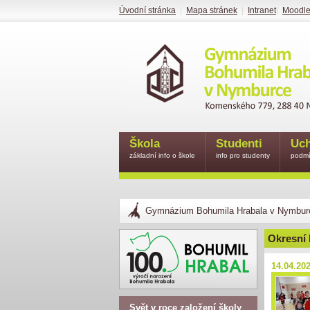
Úvodní stránka
|
Mapa stránek
|
Intranet
|
Moodl
Škola
Studenti
Uch
základní info o škole
info pro studenty
podmí
Gymnázium Bohumila Hrabala v Nymbur
Okresní 
14.04.20
Svět v roce založení školy