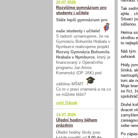
náhradu.
20.07.2026
Rozvíjíme gymnázium pro
Tak sedí
studenty i učitele
ejhle... 
Situaci j
Stále lepší gymnázium pro
sdílenou.
naše studenty i učitele!
Helma sic
S radostí oznamujeme, že na
skvělou e
Gymnáziu Bohumila Hrabala v
to nejlep
Nymburce realizujeme projekt
Náš tým: 
Rozvoj Gymnázia Bohumila
sehraně.
Hrabala v Nymburce
, který je
financovaný z Operačního
Hrály jsm
programu Jan Amos
široká, a
Komenský (OP JAK) pod
nastoupil
tom ale n
záštitou MŠMT.
Moje bran
Co to v praxi znamená a na co
se říct, 
se můžete těšit?
spoluhráč
celý článek
Druhé kol
dvacet vt
14.07.2026
zamyšlení
Úřední hodiny během
zareagova
prázdnin
sebe nene
Úřední hodiny školy jsou
Po zápase
každé pondělí od
9.00 do