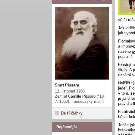
větší měl
Jak viděl
jak vytvo
Florbalov
a improvi
našeho gy
poprali?
Existují 
školy. A 
oznámí vá
Holčičí t
Smrt Pissara
jede“. Fl
12. listopad 1903
v tom, že
Zemřel
Camille Pissaro
(*10.
je již 8 
7. 1830), francouzský malíř.
pravidla 
Fatalisti
Další články
běhat kol
Jenže jak
Nejčtenější
brankářka