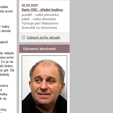
02.09.2025
 náhle
Karty ISIC - úřední hodiny:
ela ocení.
pondělí - velká přestávka
a
pátek - velká přestávka
Vyřizuje paní Matoušová
y holky
(kancelář za sborovnou).
 dostat
Zobrazit archiv aktualit
vapivě
Významní absolventi
dy nebyla
ápase jsme
 Co je na
aši bránu.
ný gól. Dá
bránily
 sotva
ní
holky
ek na
echny