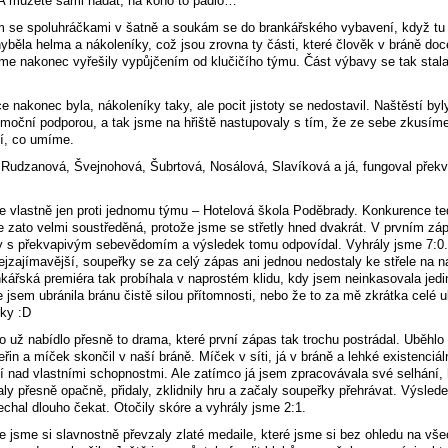
 A můžete sami hádat, na koho to padlo…
m se spoluhráčkami v šatně a soukám se do brankářského vybavení, když tu
chyběla helma a nákoleníky, což jsou zrovna ty části, které člověk v bráně doc
sme nakonec vyřešily vypůjčením od klučičího týmu. Část výbavy se tak stal
e nakonec byla, nákoleníky taky, ale pocit jistoty se nedostavil. Naštěstí byl
moční podporou, a tak jsme na hřiště nastupovaly s tím, že ze sebe zkusíme
ší, co umíme.
Rudzanová, Švejnohová, Šubrtová, Nosálová, Slavíková a já, fungoval přek
e vlastně jen proti jednomu týmu – Hotelová škola Poděbrady. Konkurence te
le zato velmi soustředěná, protože jsme se střetly hned dvakrát. V prvním z
y s překvapivým sebevědomím a výsledek tomu odpovídal. Vyhrály jsme 7:0.
ejzajímavější, soupeřky se za celý zápas ani jednou nedostaly ke střele na n
kářská premiéra tak probíhala v naprostém klidu, kdy jsem neinkasovala jedi
že jsem ubránila bránu čistě silou přítomnosti, nebo že to za mě zkrátka celé u
ky :D
o už nabídlo přesně to drama, které první zápas tak trochu postrádal. Uběhlo
eřin a míček skončil v naší bráně. Míček v síti, já v bráně a lehké existenciál
 nad vlastními schopnostmi. Ale zatímco já jsem zpracovávala své selhání, 
ly přesně opačně, přidaly, zklidnily hru a začaly soupeřky přehrávat. Výsled
chal dlouho čekat. Otočily skóre a vyhrály jsme 2:1.
 jsme si slavnostně převzaly zlaté medaile, které jsme si bez ohledu na vš