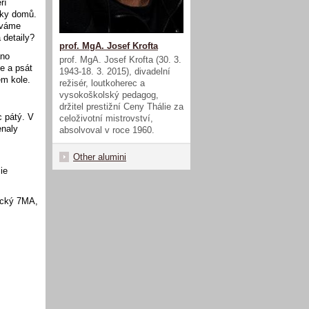
ří
tky domů.
íváme
 detaily?
prof. MgA. Josef Krofta
áno
prof. MgA. Josef Krofta (30. 3.
e a psát
1943-18. 3. 2015), divadelní
ém kole.
režisér, loutkoherec a
vysokoškolský pedagog,
držitel prestižní Ceny Thálie za
c pátý. V
celoživotní mistrovství,
enaly
absolvoval v roce 1960.
Other alumini
ie
ecký 7MA,