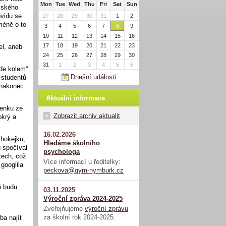
Mon
Tue
Wed
Thu
Fri
Sat
Sun
ajského
ovidu se
27
28
29
30
31
1
2
méně o to
3
4
5
6
7
8
9
10
11
12
13
14
15
16
17
18
19
20
21
22
23
el, aneb
24
25
26
27
28
29
30
31
1
2
3
4
5
6
jde kolem“
Dnešní události
 studentů
 nakonec
Aktuální informace
venku ze
Zobrazit archiv aktualit
okrý a
16.02.2026
 hokejku,
Hledáme školního
u spočíval
psychologa
tech, což
Více informací u ředitelky:
 googlila
peckova@gym-nymburk.cz
ě budu
03.11.2025
Výroční zpráva 2024-2025
Zveřejňujeme
výroční zprávu
za školní rok 2024-2025.
ba najít