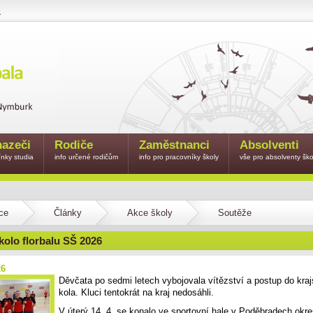
e
azeči
Rodiče
Zaměstnanci
Absolventi
nky studia
info určené rodičům
info pro pracovníky školy
vše pro absolventy ško
ce
Články
Akce školy
Soutěže
kolo florbalu SŠ 2026
26
Děvčata po sedmi letech vybojovala vítězství a postup do kra
kola. Kluci tentokrát na kraj nedosáhli.
V úterý 14. 4. se konalo ve sportovní hale v Poděbradech okre