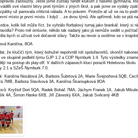
 opravdu zasloužily. Ještě jsme zůstaly fandit klukům z našeho gymnázia, kte
váděli své vlastní bitvy proti týmům z jiných škol, a pak jsme se vydaly zpá
zpátky už panovala vítězná nálada. A to právem. Protože ať už se na to pod
 první místo je první místo. I když… ze dvou týmů. Ale upřímně, kdo se ptá na
dce, kolik lidí může říct, že vyhrálo florbalový turnaj jako brankář, který si r
pravidla? Proto mě omluvte, někdo tak nadaný jako já nemůže sedět u počítač
ěla bych si užívat své dočasné slávy. Takže au revoir a uvidíme se v krajsk
ová Karolína, 8OA
at, že klučičí tým, který bohužel nepotvrdil roli spolufavoritů, skončil nakone
 ve skupině podlehl týmu GJP 1:2 a COP Nymburk 1:4. Tyto výsledky znam
ějí na postup do play-off. V dalších zápasech kluci porazili Hotelovou školu
y 2:1 a SZeŠ Nymburk 7:0.
: Karolína Nosálová 2A, Barbora Šubrtová 2A, Marie Švejnohová 5QB, Cecíl
á 7MB, Barbora Slavíková 3A, Karolína Škaroupková 8OA
pců: Kryštof Dort 5QA, Radek Boháč 7MA, Jáchym Franek 1A, Jakub Mikul
lík 4A, Šimon Hanke 6XB, Jiří Záveský 6XA, Jakub Svěcený 4KB