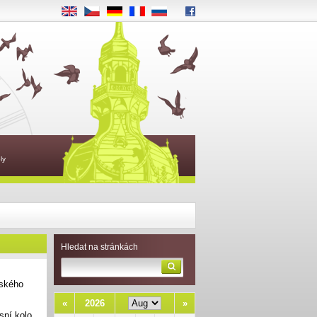
EN
CS
DE
FR
RU
ly
Hledat na stránkách
jského
«
2026
»
sní kolo