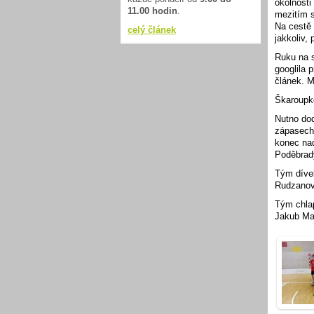
okolnosti
11.00 hodin
.
mezitím s
Na cestě 
celý článek
jakkoliv,
Ruku na sr
googlila 
článek. M
Škaroupk
Nutno dod
zápasech
konec nad
Poděbrad
Tým dívek
Rudzanov
Tým chla
Jakub Ma