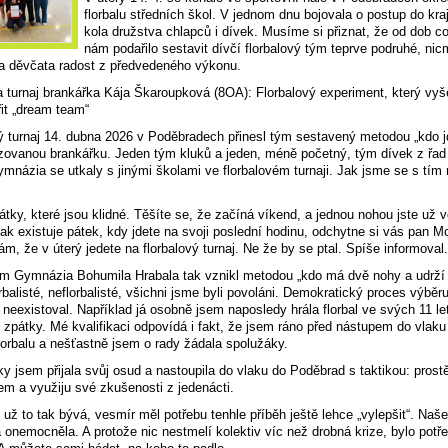
florbalu středních škol. V jednom dnu bojovala o postup do kr
kola družstva chlapců i dívek. Musíme si přiznat, že od dob c
nám podařilo sestavit dívčí florbalový tým teprve podruhé, nic
a děvčata radost z předvedeného výkonu.
a turnaj brankářka Kája Škaroupková (8OA): Florbalový experiment, který vyš
řit „dream team“
ý turnaj 14. dubna 2026 v Poděbradech přinesl tým sestavený metodou „kdo 
zovanou brankářku. Jeden tým kluků a jeden, méně početný, tým dívek z řad
mnázia se utkaly s jinými školami ve florbalovém turnaji. Jak jsme se s tím
pátky, které jsou klidné. Těšíte se, že začíná víkend, a jednou nohou jste už 
pak existuje pátek, kdy jdete na svoji poslední hodinu, odchytne si vás pan M
m, že v úterý jedete na florbalový turnaj. Ne že by se ptal. Spíše informoval.
ým Gymnázia Bohumila Hrabala tak vznikl metodou „kdo má dvě nohy a udrží
orbalisté, neflorbalisté, všichni jsme byli povoláni. Demokratický proces výběr
 neexistoval. Například já osobně jsem naposledy hrála florbal ve svých 11 le
let zpátky. Mé kvalifikaci odpovídá i fakt, že jsem ráno před nástupem do vlaku
florbalu a nešťastně jsem o rady žádala spolužáky.
cky jsem přijala svůj osud a nastoupila do vlaku do Poděbrad s taktikou: prost
em a využiju své zkušenosti z jedenácti.
 už to tak bývá, vesmír měl potřebu tenhle příběh ještě lehce „vylepšit“. Naše
 onemocněla. A protože nic nestmelí kolektiv víc než drobná krize, bylo potře