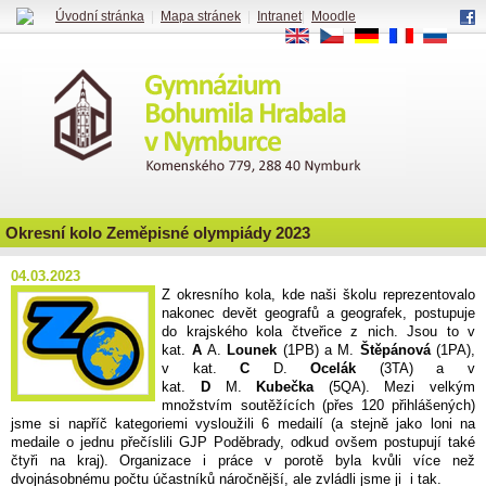
Úvodní stránka
|
Mapa stránek
|
Intranet
|
Moodle
EN
CS
DE
FR
RU
Okresní kolo Zeměpisné olympiády 2023
04.03.2023
Z okresního kola, kde naši školu reprezentovalo
nakonec devět geografů a geografek, postupuje
do krajského kola čtveřice z nich. Jsou to v
kat.
A
A.
Lounek
(1PB) a M.
Štěpánová
(1PA),
v kat.
C
D.
Ocelák
(3TA) a v
kat.
D
M.
Kubečka
(5QA). Mezi velkým
množstvím soutěžících (přes 120 přihlášených)
jsme si napříč kategoriemi vysloužili 6 medailí (a stejně jako loni na
medaile o jednu přečíslili GJP Poděbrady, odkud ovšem postupují také
čtyři na kraj). Organizace i práce v porotě byla kvůli více než
dvojnásobnému počtu účastníků náročnější, ale zvládli jsme ji i tak.