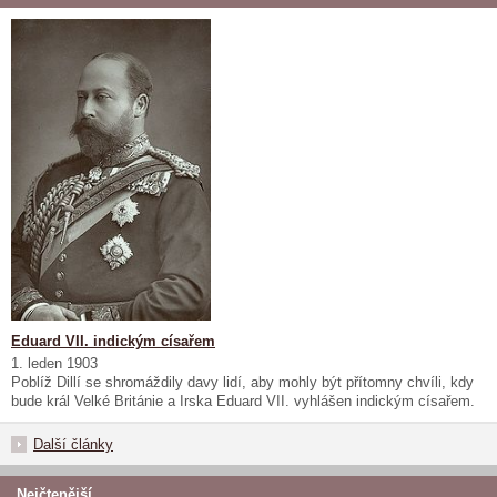
Eduard VII. indickým císařem
1. leden 1903
Poblíž Dillí se shromáždily davy lidí, aby mohly být přítomny chvíli, kdy
bude král Velké Británie a Irska Eduard VII. vyhlášen indickým císařem.
Další články
Nejčtenější