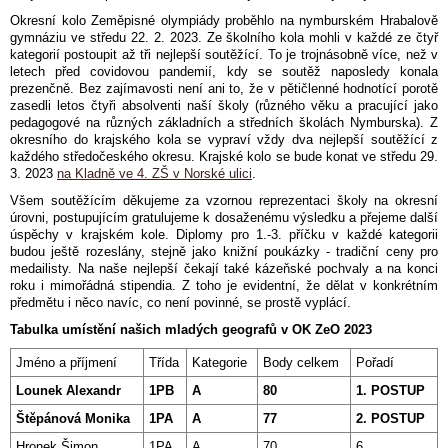
Okresní kolo Zeměpisné olympiády proběhlo na nymburském Hrabalově
gymnáziu ve středu 22. 2. 2023. Ze školního kola mohli v každé ze čtyř
kategorií postoupit až tři nejlepší soutěžící. To je trojnásobně více, než v
letech před covidovou pandemií, kdy se soutěž naposledy konala
prezenčně. Bez zajímavosti není ani to, že v pětičlenné hodnotící porotě
zasedli letos čtyři absolventi naší školy (různého věku a pracující jako
pedagogové na různých základních a středních školách Nymburska). Z
okresního do krajského kola se vypraví vždy dva nejlepší soutěžící z
každého středočeského okresu. Krajské kolo se bude konat ve středu 29.
3. 2023
na Kladně ve 4. ZŠ v Norské ulici
.
Všem soutěžícím děkujeme za vzornou reprezentaci školy na okresní
úrovni, postupujícím gratulujeme k dosaženému výsledku a přejeme další
úspěchy v krajském kole. Diplomy pro 1.-3. příčku v každé kategorii
budou ještě rozeslány, stejně jako knižní poukázky - tradiční ceny pro
medailisty. Na naše nejlepší čekají také kázeňské pochvaly a na konci
roku i mimořádná stipendia. Z toho je evidentní, že dělat v konkrétním
předmětu i něco navíc, co není povinné, se prostě vyplácí.
Tabulka umístění našich mladých geografů v OK ZeO 2023
Jméno a příjmení
Třída
Kategorie
Body celkem
Pořadí
Lounek Alexandr
1PB
A
80
1. POSTUP
Štěpánová Monika
1PA
A
77
2. POSTUP
Hronek Šimon
1PA
A
70
6.