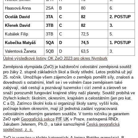
Haasová Anna
2SA
B
80
6.
Ocelák David
3TA
C
82
2. POSTUP
Křenek David
3TB
C
82
3.
Kubálek Filip
3TB
C
72,5
5.
Kubečka Matyáš
5QA
D
74,5
1. POSTUP
Valentová Žaneta
5QB
D
63,5
3.
Úplné výsledkové listiny OK ZeO 2023 pro okres Nymburk
Zeměpisná olympiáda (ZeO) je každoroční celostátní zeměpisná soutěž
pro žáky 2. stupně základních škol a školy střední. Letos probíhá už její
25. ročník. Umožňuje všem zájemcům o zeměpis poměřit síly, znalosti a
dovednosti s ostatními, kteří se i ve volném čase zeměpisem také
zabývají, rádi cestují a poznávají tuzemsko i cizí země a zároveň se
snaží porozumět fungování krajinné sféry naší planety. Soutěž probíhá ve
čtyřech kolech: školním, okresním, krajském a celostátním (jen pro kat.
C a D). Zatímco školní kola si organizují školy samy, vyšší kola,
počínaje kolem okresním, mají již jednotná zadání vypracovaná
celostátním odborným garantem soutěže. V tomto ročníku je garantem
ZeO opět
Geografická sekce
PřF
UK
v Praze, zastoupená RNDr.
Jakubem Jelenem, Ph.D., a také samozřejmě
Česká geografická
společnost, z. s.
ZeO je vypsána v těchto kategoriích: A (prima 8letého gymnázia), B