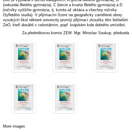
(sekunda 8letého gymnázia), C (tercie a kvarta 8letého gymnázia) a D
(ročníky vyššího gymnázia, tj. kvinta až oktáva a všechny ročníky
čtyřletého studia). V přijímacím řízení na geograficky zaměřené obory
vysokých škol některé univerzity promíjí přijímací zkoušky těm řešitelům
ZeO, kteří dosáhli v celostátním, popř. krajském kole dobrého umístění.
Za předmětovou komisi ZEM: Mgr. Miroslav Soukup, předseda
More images