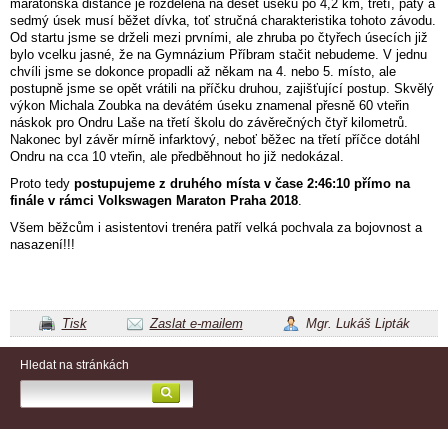
maratonská distance je rozdělena na deset úseků po 4,2 km, třetí, pátý a
sedmý úsek musí běžet dívka, toť stručná charakteristika tohoto závodu.
Od startu jsme se drželi mezi prvními, ale zhruba po čtyřech úsecích již
bylo vcelku jasné, že na Gymnázium Příbram stačit nebudeme. V jednu
chvíli jsme se dokonce propadli až někam na 4. nebo 5. místo, ale
postupně jsme se opět vrátili na příčku druhou, zajišťující postup. Skvělý
výkon Michala Zoubka na devátém úseku znamenal přesně 60 vteřin
náskok pro Ondru Laše na třetí školu do závěrečných čtyř kilometrů.
Nakonec byl závěr mírně infarktový, neboť běžec na třetí příčce dotáhl
Ondru na cca 10 vteřin, ale předběhnout ho již nedokázal.
Proto tedy
postupujeme z druhého místa v čase 2:46:10 přímo na
finále v rámci Volkswagen Maraton Praha 2018
.
Všem běžcům i asistentovi trenéra patří velká pochvala za bojovnost a
nasazení!!!
Tisk
Zaslat e-mailem
Mgr. Lukáš Lipták
Hledat na stránkách