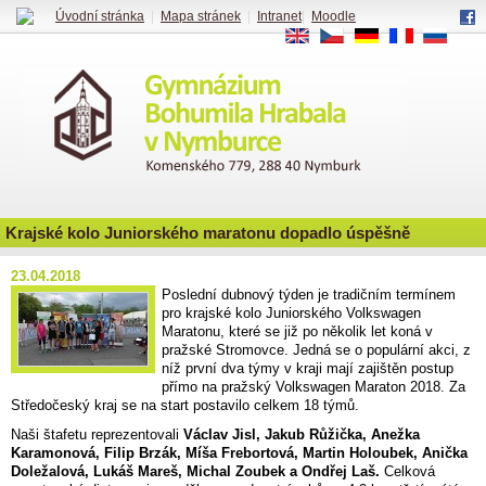
Úvodní stránka
|
Mapa stránek
|
Intranet
|
Moodle
EN
CS
DE
FR
RU
Krajské kolo Juniorského maratonu dopadlo úspěšně
23.04.2018
Poslední dubnový týden je tradičním termínem
pro krajské kolo Juniorského Volkswagen
Maratonu, které se již po několik let koná v
pražské Stromovce. Jedná se o populární akci, z
níž první dva týmy v kraji mají zajištěn postup
přímo na pražský Volkswagen Maraton 2018. Za
Středočeský kraj se na start postavilo celkem 18 týmů.
Naši štafetu reprezentovali
Václav Jisl, Jakub Růžička, Anežka
Karamonová, Filip Brzák, Míša Frebortová, Martin Holoubek, Anička
Doležalová, Lukáš Mareš, Michal Zoubek a Ondřej Laš.
Celková