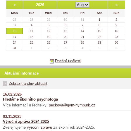
«
2026
»
Mon
Tue
Wed
Thu
Fri
Sat
Sun
27
28
29
30
31
1
2
3
4
5
6
7
8
9
10
11
12
13
14
15
16
17
18
19
20
21
22
23
24
25
26
27
28
29
30
31
1
2
3
4
5
6
Dnešní události
Aktuální informace
Zobrazit archiv aktualit
16.02.2026
Hledáme školního psychologa
Více informací u ředitelky:
peckova@gym-nymburk.cz
03.11.2025
Výroční zpráva 2024-2025
Zveřejňujeme
výroční zprávu
za školní rok 2024-2025.