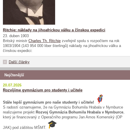
Ritchie: náklady na jihoafrickou válku a čínskou expedici
23. duben 1903
Britský ministr
Charles Th. Ritchie
zveřejnil spolu s rozpočtem na rok
1903/1904 (143 954 000 liber šterlingů) náklady na jihoafrickou válku a
čínskou expedici:
Další články
Nejčtenější
20.07.2026
Rozvíjíme gymnázium pro studenty i učitele
Stále lepší gymnázium pro naše studenty i učitele!
S radostí oznamujeme, že na Gymnáziu Bohumila Hrabala v Nymburce
realizujeme projekt
Rozvoj Gymnázia Bohumila Hrabala v Nymburce
,
který je financovaný z Operačního programu Jan Amos Komenský (OP
JAK) pod záštitou MŠMT.