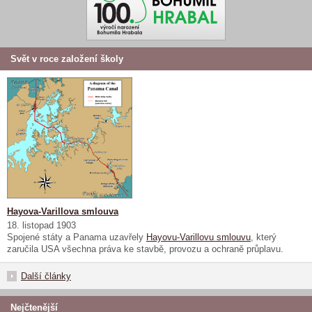
Svět v roce založení školy
Hayova-Varillova smlouva
18. listopad 1903
Spojené státy a Panama uzavřely
Hayovu-Varillovu smlouvu
, který
zaručila USA všechna práva ke stavbě, provozu a ochraně průplavu.
Další články
Nejčtenější