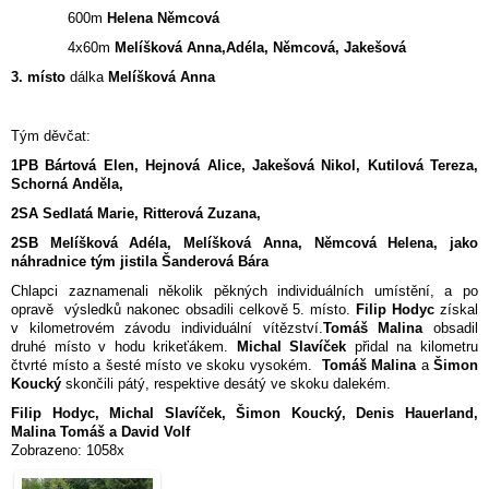
600m
Helena Němcová
4x60m
Melíšková Anna,Adéla, Němcová, Jakešová
3. místo
dálka
Melíšková Anna
Tým děvčat:
1PB Bártová Elen, Hejnová Alice, Jakešová Nikol, Kutilová Tereza,
Schorná Anděla,
2SA Sedlatá Marie, Ritterová Zuzana,
2SB Melíšková Adéla, Melíšková Anna, Němcová Helena, jako
náhradnice tým jistila Šanderová Bára
Chlapci zaznamenali několik pěkných individuálních umístění, a po
opravě výsledků nakonec obsadili celkově 5. místo.
Filip Hodyc
získal
v kilometrovém závodu individuální vítězství.
Tomáš Malina
obsadil
druhé místo v hodu krikeťákem.
Michal Slavíček
přidal na kilometru
čtvrté místo a šesté místo ve skoku vysokém.
Tomáš Malina
a
Šimon
Koucký
skončili pátý, respektive desátý ve skoku dalekém.
Filip Hodyc, Michal Slavíček, Šimon Koucký, Denis Hauerland,
Malina Tomáš a David Volf
Zobrazeno: 1058x