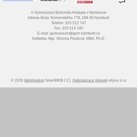
© Gymnázium Bohumila Hrabala v Nymburce
Adresa školy: Komenského 779, 288 40 Nymburk
Telefon: 325 512 747
Fax: 325 514 240
E-mail: gymnasium@gym-nymburk.cz
ředitelka: Mgr. Simona Pecková, MBA, Ph.D.
© 2026
Webhosting
SmartWEB.CZ |
Optimalizace stránek
e4you s.r.o.