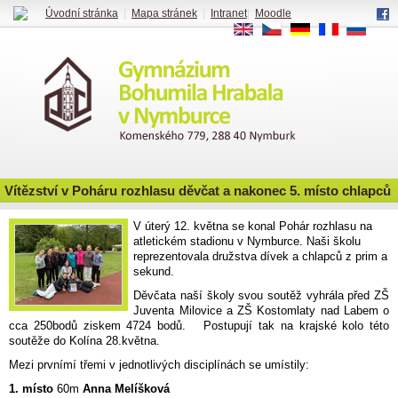
Úvodní stránka
|
Mapa stránek
|
Intranet
|
Moodle
EN
CS
DE
FR
RU
Vítězství v Poháru rozhlasu děvčat a nakonec 5. místo chlapců
V úterý 12. května se konal Pohár rozhlasu na
atletickém stadionu v Nymburce. Naši školu
reprezentovala družstva dívek a chlapců z prim a
sekund.
Děvčata naší školy svou soutěž vyhrála před ZŠ
Juventa Milovice a ZŠ Kostomlaty nad Labem o
cca 250bodů ziskem 4724 bodů. Postupují tak na krajské kolo této
soutěže do Kolína 28.května.
Mezi prvnímí třemi v jednotlivých disciplínách se umístily:
1. místo
60m
Anna Melíšková