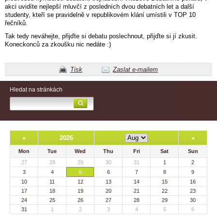
akci uvidíte nejlepší mluvčí z posledních dvou debatních let a další
studenty, kteří se pravidelně v republikovém klání umístili v TOP 10
řečníků.
Tak tedy neváhejte, přijďte si debatu poslechnout, přijďte si jí zkusit.
Koneckonců za zkoušku nic nedáte :)
Tisk
Zaslat e-mailem
Hledat na stránkách
«
2026
»
Mon
Tue
Wed
Thu
Fri
Sat
Sun
27
28
29
30
31
1
2
3
4
5
6
7
8
9
10
11
12
13
14
15
16
17
18
19
20
21
22
23
24
25
26
27
28
29
30
31
1
2
3
4
5
6