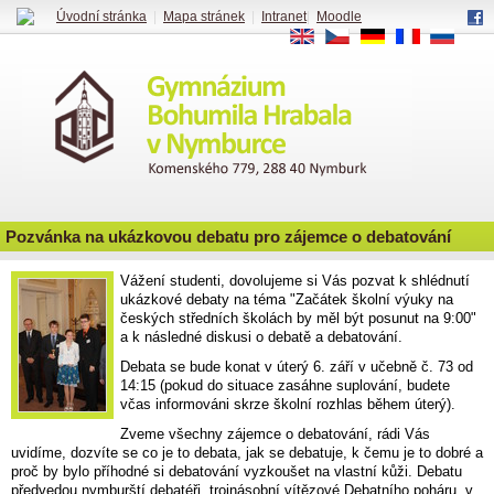
Úvodní stránka
|
Mapa stránek
|
Intranet
|
Moodle
EN
CS
DE
FR
RU
Pozvánka na ukázkovou debatu pro zájemce o debatování
Vážení studenti, dovolujeme si Vás pozvat k shlédnutí
ukázkové debaty na téma "Začátek školní výuky na
českých středních školách by měl být posunut na 9:00"
a k následné diskusi o debatě a debatování.
Debata se bude konat v úterý 6. září v učebně č. 73 od
14:15 (pokud do situace zasáhne suplování, budete
včas informováni skrze školní rozhlas během úterý).
Zveme všechny zájemce o debatování, rádi Vás
uvidíme, dozvíte se co je to debata, jak se debatuje, k čemu je to dobré a
proč by bylo příhodné si debatování vyzkoušet na vlastní kůži. Debatu
předvedou nymburští debatéři, trojnásobní vítězové Debatního poháru, v