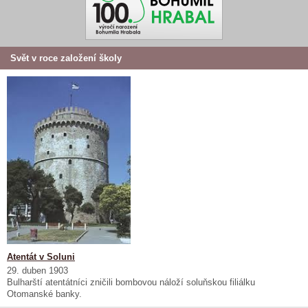
Svět v roce založení školy
Atentát v Soluni
29. duben 1903
Bulharští atentátníci zničili bombovou náloží soluňskou filiálku
Otomanské banky.