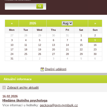
«
2026
»
Mon
Tue
Wed
Thu
Fri
Sat
Sun
27
28
29
30
31
1
2
3
4
5
6
7
8
9
10
11
12
13
14
15
16
17
18
19
20
21
22
23
24
25
26
27
28
29
30
31
1
2
3
4
5
6
Dnešní události
Aktuální informace
Zobrazit archiv aktualit
16.02.2026
Hledáme školního psychologa
Více informací u ředitelky:
peckova@gym-nymburk.cz