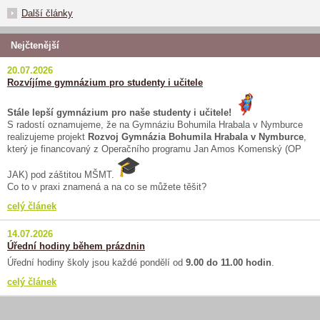
Další články
Nejčtenější
20.07.2026
Rozvíjíme gymnázium pro studenty i učitele
Stále lepší gymnázium pro naše studenty i učitele!
S radostí oznamujeme, že na Gymnáziu Bohumila Hrabala v Nymburce
realizujeme projekt
Rozvoj Gymnázia Bohumila Hrabala v Nymburce
,
který je financovaný z Operačního programu Jan Amos Komenský (OP
JAK) pod záštitou MŠMT.
Co to v praxi znamená a na co se můžete těšit?
celý článek
14.07.2026
Úřední hodiny během prázdnin
Úřední hodiny školy jsou každé pondělí od
9.00 do 11.00 hodin
.
celý článek