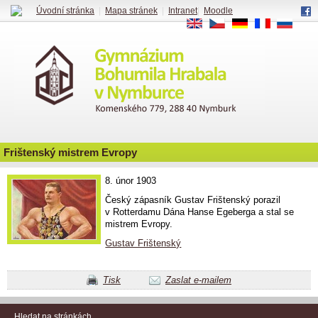
Úvodní stránka
|
Mapa stránek
|
Intranet
|
Moodle
EN
CS
DE
FR
RU
Frištenský mistrem Evropy
8. únor 1903
Český zápasník Gustav Frištenský porazil
v Rotterdamu Dána Hanse Egeberga a stal se
mistrem Evropy.
Gustav Frištenský
Tisk
Zaslat e-mailem
Hledat na stránkách