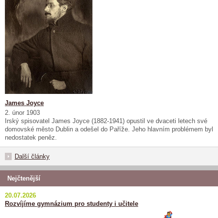
James Joyce
2. únor 1903
Irský spisovatel James Joyce (1882-1941) opustil ve dvaceti letech své
domovské město Dublin a odešel do Paříže. Jeho hlavním problémem byl
nedostatek peněz.
Další články
Nejčtenější
20.07.2026
Rozvíjíme gymnázium pro studenty i učitele