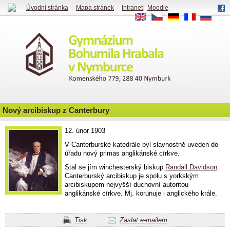
Úvodní stránka
|
Mapa stránek
|
Intranet
|
Moodle
EN
CS
DE
FR
RU
Nový arcibiskup z Canterbury
12. únor 1903
V Canterburské katedrále byl slavnostně uveden do
úřadu nový primas anglikánské církve.
Stal se jím winchesterský biskup
Randall Davidson
.
Canterburský arcibiskup je spolu s yorkským
arcibiskupem nejvyšší duchovní autoritou
anglikánské církve. Mj. korunuje i anglického krále.
Tisk
Zaslat e-mailem