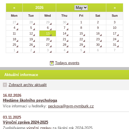
«
2026
»
Mon
Tue
Wed
Thu
Fri
Sat
Sun
27
28
29
30
1
2
3
4
5
6
7
8
9
10
11
12
13
14
15
16
17
18
19
20
21
22
23
24
25
26
27
28
29
30
31
1
2
3
4
5
6
7
Todays events
Aktuální informace
Zobrazit archiv aktualit
16.02.2026
Hledáme školního psychologa
Více informací u ředitelky:
peckova@gym-nymburk.cz
03.11.2025
Výroční zpráva 2024-2025
Zveřejňujeme
výroční zprávu
za školní rok 2024-2025.