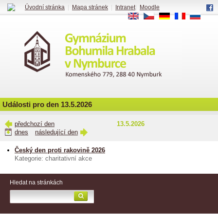
Úvodní stránka
|
Mapa stránek
|
Intranet
|
Moodle
EN
CS
DE
FR
RU
Události pro den 13.5.2026
předchozí den
13.5.2026
dnes
následující den
Český den proti rakovině 2026
Kategorie: charitativní akce
Hledat na stránkách