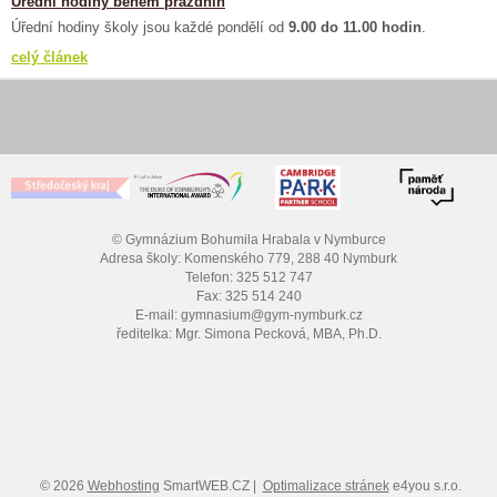
Úřední hodiny během prázdnin
Úřední hodiny školy jsou každé pondělí od
9.00 do 11.00 hodin
.
celý článek
© Gymnázium Bohumila Hrabala v Nymburce
Adresa školy: Komenského 779, 288 40 Nymburk
Telefon: 325 512 747
Fax: 325 514 240
E-mail: gymnasium@gym-nymburk.cz
ředitelka: Mgr. Simona Pecková, MBA, Ph.D.
© 2026
Webhosting
SmartWEB.CZ |
Optimalizace stránek
e4you s.r.o.