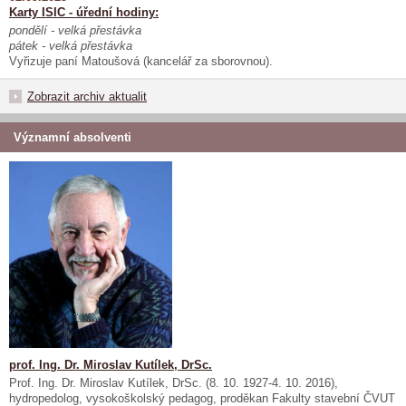
Karty ISIC - úřední hodiny:
pondělí - velká přestávka
pátek - velká přestávka
Vyřizuje paní Matoušová (kancelář za sborovnou).
Zobrazit archiv aktualit
Významní absolventi
prof. Ing. Dr. Miroslav Kutílek, DrSc.
Prof. Ing. Dr. Miroslav Kutílek, DrSc. (8. 10. 1927-4. 10. 2016),
hydropedolog, vysokoškolský pedagog, proděkan Fakulty stavební ČVUT