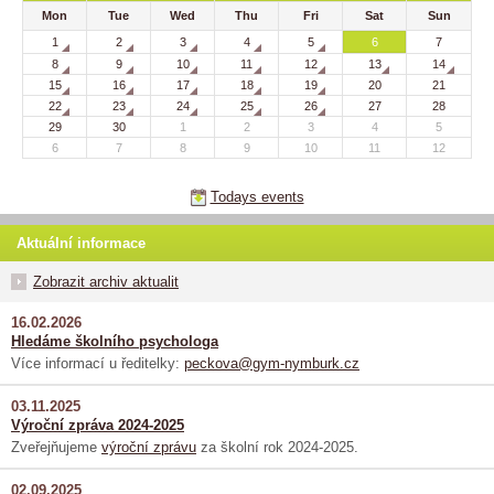
Mon
Tue
Wed
Thu
Fri
Sat
Sun
1
2
3
4
5
6
7
8
9
10
11
12
13
14
15
16
17
18
19
20
21
22
23
24
25
26
27
28
29
30
1
2
3
4
5
6
7
8
9
10
11
12
Todays events
Aktuální informace
Zobrazit archiv aktualit
16.02.2026
Hledáme školního psychologa
Více informací u ředitelky:
peckova@gym-nymburk.cz
03.11.2025
Výroční zpráva 2024-2025
Zveřejňujeme
výroční zprávu
za školní rok 2024-2025.
02.09.2025