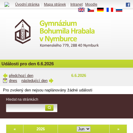
Úvodní stránka
|
Mapa stránek
|
Intranet
|
Moodle
EN
CS
DE
FR
RU
Události pro den 6.6.2026
předchozí den
6.6.2026
dnes
následující den
Pro zvolený den nejsou naplánovány žádné události
Hledat na stránkách
«
2026
»