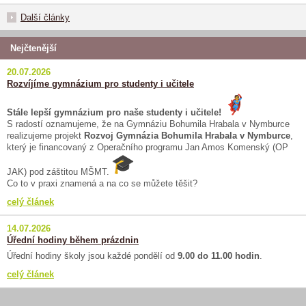
Další články
Nejčtenější
20.07.2026
Rozvíjíme gymnázium pro studenty i učitele
Stále lepší gymnázium pro naše studenty i učitele!
S radostí oznamujeme, že na Gymnáziu Bohumila Hrabala v Nymburce
realizujeme projekt
Rozvoj Gymnázia Bohumila Hrabala v Nymburce
,
který je financovaný z Operačního programu Jan Amos Komenský (OP
JAK) pod záštitou MŠMT.
Co to v praxi znamená a na co se můžete těšit?
celý článek
14.07.2026
Úřední hodiny během prázdnin
Úřední hodiny školy jsou každé pondělí od
9.00 do 11.00 hodin
.
celý článek