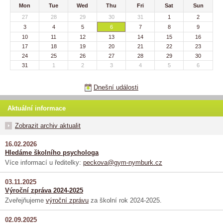
Mon
Tue
Wed
Thu
Fri
Sat
Sun
27
28
29
30
31
1
2
3
4
5
6
7
8
9
10
11
12
13
14
15
16
17
18
19
20
21
22
23
24
25
26
27
28
29
30
31
1
2
3
4
5
6
Dnešní události
Aktuální informace
Zobrazit archiv aktualit
16.02.2026
Hledáme školního psychologa
Více informací u ředitelky:
peckova@gym-nymburk.cz
03.11.2025
Výroční zpráva 2024-2025
Zveřejňujeme
výroční zprávu
za školní rok 2024-2025.
02.09.2025