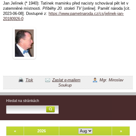
Jan Jelínek (* 1940): Tatínek maminku před nacisty schovával pět let v
zatemněné místnosti.
Příběhy 20. století TV
[online]. Paměť národa [cit.
2023-06-08]. Dostupné z:
https://www.pametnaroda.cz/cs/jelinek-jan-
20180926-0
Tisk
Zaslat e-mailem
Mgr. Miroslav
Soukup
Hledat na stránkách
«
2026
»