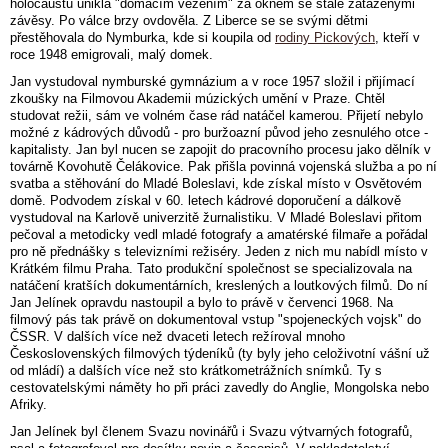
holocaustu unikla "domácím vězením" za oknem se stále zataženými
závěsy. Po válce brzy ovdověla. Z Liberce se se svými dětmi
přestěhovala do Nymburka, kde si koupila od
rodiny Pickových
, kteří v
roce 1948 emigrovali, malý domek.
Jan vystudoval nymburské gymnázium a v roce 1957 složil i přijímací
zkoušky na Filmovou Akademii múzických umění v Praze. Chtěl
studovat režii, sám ve volném čase rád natáčel kamerou. Přijetí nebylo
možné z kádrových důvodů - pro buržoazní původ jeho zesnulého otce -
kapitalisty. Jan byl nucen se zapojit do pracovního procesu jako dělník v
továrně Kovohutě Čelákovice. Pak přišla povinná vojenská služba a po ní
svatba a stěhování do Mladé Boleslavi, kde získal místo v Osvětovém
domě. Podvodem získal v 60. letech kádrové doporučení a dálkově
vystudoval na Karlově univerzitě žurnalistiku. V Mladé Boleslavi přitom
pečoval a metodicky vedl mladé fotografy a amatérské filmaře a pořádal
pro ně přednášky s televizními režiséry. Jeden z nich mu nabídl místo v
Krátkém filmu Praha. Tato produkční společnost se specializovala na
natáčení kratších dokumentárních, kreslených a loutkových filmů. Do ní
Jan Jelínek opravdu nastoupil a bylo to právě v červenci 1968. Na
filmový pás tak právě on dokumentoval vstup "spojeneckých vojsk" do
ČSSR. V dalších více než dvaceti letech režíroval mnoho
Československých filmových týdeníků (ty byly jeho celoživotní vášní už
od mládí) a dalších více než sto krátkometrážních snímků. Ty s
cestovatelskými náměty ho při práci zavedly do Anglie, Mongolska nebo
Afriky.
Jan Jelínek byl členem Svazu novinářů i Svazu výtvarných fotografů,