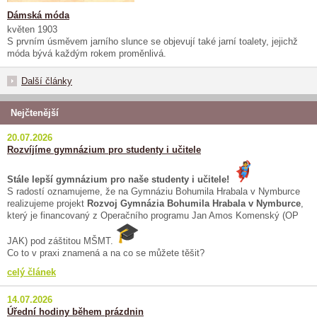
Dámská móda
květen 1903
S prvním úsměvem jarního slunce se objevují také jarní toalety, jejichž
móda bývá každým rokem proměnlivá.
Další články
Nejčtenější
20.07.2026
Rozvíjíme gymnázium pro studenty i učitele
Stále lepší gymnázium pro naše studenty i učitele!
S radostí oznamujeme, že na Gymnáziu Bohumila Hrabala v Nymburce
realizujeme projekt
Rozvoj Gymnázia Bohumila Hrabala v Nymburce
,
který je financovaný z Operačního programu Jan Amos Komenský (OP
JAK) pod záštitou MŠMT.
Co to v praxi znamená a na co se můžete těšit?
celý článek
14.07.2026
Úřední hodiny během prázdnin