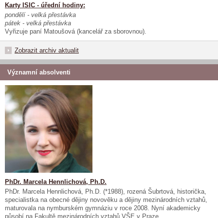
Karty ISIC - úřední hodiny:
pondělí - velká přestávka
pátek - velká přestávka
Vyřizuje paní Matoušová (kancelář za sborovnou).
Zobrazit archiv aktualit
Významní absolventi
PhDr. Marcela Hennlichová, Ph.D.
PhDr. Marcela Hennlichová, Ph.D. (*1988), rozená Šubrtová, historička,
specialistka na obecné dějiny novověku a dějiny mezinárodních vztahů,
maturovala na nymburském gymnáziu v roce 2008. Nyní akademicky
působí na Fakultě mezinárodních vztahů VŠE v Praze.