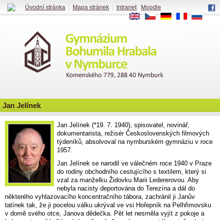
Úvodní stránka
|
Mapa stránek
|
Intranet
|
Moodle
EN
CS
DE
FR
RU
Jan Jelínek
Jan Jelínek (*19. 7. 1940), spisovatel, novinář,
dokumentarista, režisér Československých filmových
týdeníků, absolvoval na nymburském gymnáziu v roce
1957.
Jan Jelínek se narodil ve válečném roce 1940 v Praze
do rodiny obchodního cestujícího s textilem, který si
vzal za manželku Židovku Marii Ledererovou. Aby
nebyla nacisty deportována do Terezína a dál do
některého vyhlazovacího koncentračního tábora, zachránil ji Janův
tatínek tak, že ji pocelou válku ukrýval ve vsi Hořepník na Pelhřimovsku
v domě svého otce, Janova dědečka. Pět let nesměla vyjít z pokoje a