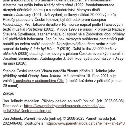
psal a fotografoval pro desítky novin a časopisů. V nakladatelství
Albatros mu vyšla kniha
Každý něco sbírá
(1992, fotodokumentace
různých dětských sbírek) a v nakladatelství Marsyas dívčí
román
Láskoviny
(1991, dvě vydání, celkový náklad 20 000 výtisků).
Později pracoval v České televizi, byl šéfredaktorem časopisu
Videohobby
. Pro Hálkovo divadlo v Nymburce napsal podle Hrabalových
textů muzikál
Postřižiny
(2002). V roce 1995 se připojil k projektu Nadace
Stevena Spielberga, zaznamenávající společně s Židovskou obcí příběhy
lidí přeživších holocaust. Jan Jelínek takových svědectví pamětníků pak
natočil po celém světě padesát. Nejzajímavějších třicet sedm z nich
sepsal do knihy
A kde byl Bůh...?
(2015). Další kniha
22 000 hodin v
oblacích
(2008) obsahuje rozhovory s pilotem Československých aerolinií
Josefem Semerádem. Autobiografie J. Jelínkovi vyšla pod názvem
Jizvy
na duši
(2016).
Stanice Český rozhlas Vltava natočila životní příběh J. Jelínka jako
pětidílný seriál
Osudy Jana Jelínka.
Měl premiéru 18. října 2021 a je
volně
k poslechu v audioarchivu ČRo
(stopáž každého z pěti dílů je cca
29 minut).
Zdroje:
Jan Jelínek: medailon.
Příběhy našich sousedů
[online]. [cit. 2023-06-08].
Dostupné z:
https://www.pribehynasichsousedu.cz/media/jan-
jel%C3%ADnek-medailon.pdf
Jan Jelínek.
Paměť národa
[online]. © 2008-2023 Paměť národa [cit.
2023-06-08]. Dostupné z:
https://www.pametnaroda.cz/cs/jelinek-jan-1940