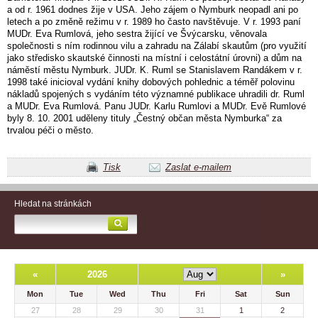
a od r. 1961 dodnes žije v USA. Jeho zájem o Nymburk neopadl ani po
letech a po změně režimu v r. 1989 ho často navštěvuje. V r. 1993 paní
MUDr. Eva Rumlová, jeho sestra žijící ve Švýcarsku, věnovala
společnosti s ním rodinnou vilu a zahradu na Zálabí skautům (pro využití
jako středisko skautské činnosti na místní i celostátní úrovni) a dům na
náměstí městu Nymburk. JUDr. K. Ruml se Stanislavem Randákem v r.
1998 také inicioval vydání knihy dobových pohlednic a téměř polovinu
nákladů spojených s vydáním této významné publikace uhradili dr. Ruml
a MUDr. Eva Rumlová. Panu JUDr. Karlu Rumlovi a MUDr. Evě Rumlové
byly 8. 10. 2001 uděleny tituly „Čestný občan města Nymburka“ za
trvalou péči o město.
Tisk
Zaslat e-mailem
Hledat na stránkách
«
2026
»
Mon
Tue
Wed
Thu
Fri
Sat
Sun
27
28
29
30
31
1
2