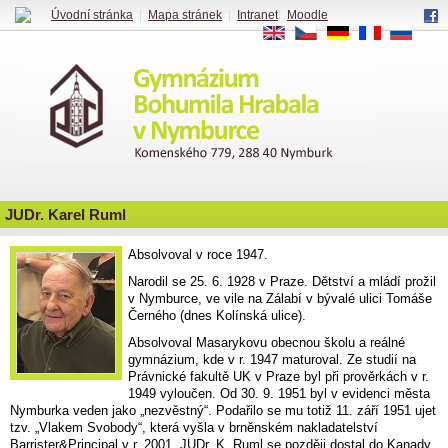
Úvodní stránka
|
Mapa stránek
|
Intranet
|
Moodle
EN
CS
DE
FR
RU
JUDr. Karel Ruml
Absolvoval v roce 1947.
Narodil se 25. 6. 1928 v Praze. Dětství a mládí prožil
v Nymburce, ve vile na Zálabí v bývalé ulici Tomáše
Černého (dnes Kolínská ulice).
Absolvoval Masarykovu obecnou školu a reálné
gymnázium, kde v r. 1947 maturoval. Ze studií na
Právnické fakultě UK v Praze byl při prověrkách v r.
1949 vyloučen. Od 30. 9. 1951 byl v evidenci města
Nymburka veden jako „nezvěstný“. Podařilo se mu totiž 11. září 1951 ujet
tzv. „Vlakem Svobody“, která vyšla v brněnském nakladatelství
Barrister&Principal v r. 2001. JUDr. K. Ruml se později dostal do Kanady