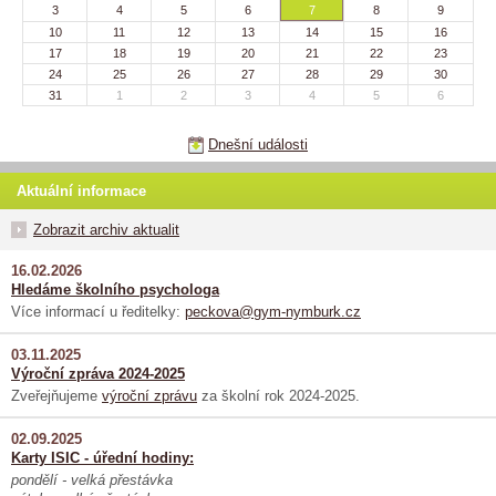
3
4
5
6
7
8
9
10
11
12
13
14
15
16
17
18
19
20
21
22
23
24
25
26
27
28
29
30
31
1
2
3
4
5
6
Dnešní události
Aktuální informace
Zobrazit archiv aktualit
16.02.2026
Hledáme školního psychologa
Více informací u ředitelky:
peckova@gym-nymburk.cz
03.11.2025
Výroční zpráva 2024-2025
Zveřejňujeme
výroční zprávu
za školní rok 2024-2025.
02.09.2025
Karty ISIC - úřední hodiny:
pondělí - velká přestávka