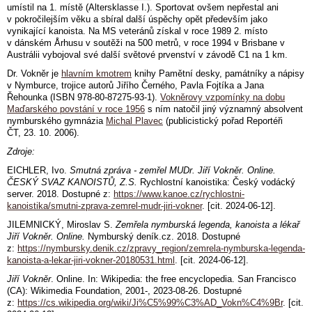
umístil na 1. místě (Altersklasse I.). Sportovat ovšem nepřestal ani
v pokročilejším věku a sbíral další úspěchy opět především jako
vynikající kanoista. Na MS veteránů získal v roce 1989 2. místo
v dánském Århusu v soutěži na 500 metrů, v roce 1994 v Brisbane v
Austrálii vybojoval své další světové prvenství v závodě C1 na 1 km.
Dr. Vokněr je
hlavním kmotrem
knihy Pamětní desky, památníky a nápisy
v Nymburce, trojice autorů Jiřího Černého, Pavla Fojtíka a Jana
Řehounka (
ISBN
978-80-87275-93-1)
.
Vokněrovy vzpomínky na dobu
Maďarského povstání v roce 1956
s ním natočil jiný významný absolvent
nymburského gymnázia
Michal Plavec
(publicistický pořad Reportéři
ČT, 23. 10. 2006).
Zdroje:
EICHLER, Ivo.
Smutná zpráva - zemřel MUDr. Jiří Vokněr. Online.
ČESKÝ SVAZ KANOISTŮ, Z.S.
Rychlostní kanoistika: Český vodácký
server
. 2018. Dostupné z:
https://www.kanoe.cz/rychlostni-
kanoistika/smutni-zprava-zemrel-mudr-jiri-vokner
. [cit. 2024-06-12].
JILEMNICKÝ, Miroslav S.
Zemřela nymburská legenda, kanoista a lékař
Jiří Vokněr. Online.
Nymburský deník.cz
. 2018. Dostupné
z:
https://nymbursky.denik.cz/zpravy_region/zemrela-nymburska-legenda-
kanoista-a-lekar-jiri-vokner-20180531.html
. [cit. 2024-06-12].
Jiří Vokněr
. Online. In: Wikipedia: the free encyclopedia. San Francisco
(CA): Wikimedia Foundation, 2001-, 2023-08-26. Dostupné
z:
https://cs.wikipedia.org/wiki/Ji%C5%99%C3%AD_Vokn%C4%9Br
. [cit.