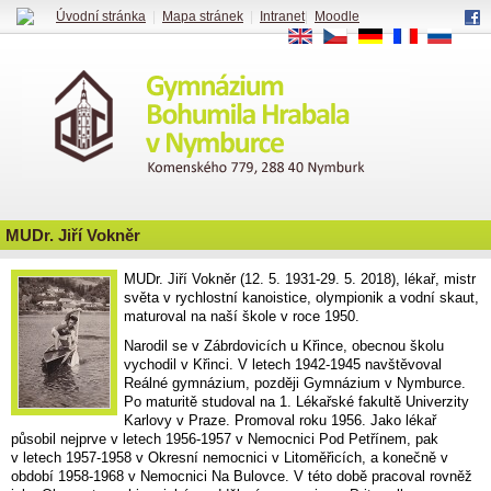
Úvodní stránka
|
Mapa stránek
|
Intranet
|
Moodle
EN
CS
DE
FR
RU
MUDr. Jiří Vokněr
MUDr. Jiří Vokněr (12. 5. 1931-29. 5. 2018), lékař, mistr
světa v rychlostní kanoistice, olympionik a vodní skaut,
maturoval na naší škole v roce 1950.
Narodil se v Zábrdovicích u Křince, obecnou školu
vychodil v Křinci. V letech 1942-1945 navštěvoval
Reálné gymnázium, později Gymnázium v Nymburce.
Po maturitě studoval na 1. Lékařské fakultě Univerzity
Karlovy v Praze. Promoval roku 1956. Jako lékař
působil nejprve v letech 1956-1957 v Nemocnici Pod Petřínem, pak
v letech 1957-1958 v Okresní nemocnici v Litoměřicích, a konečně v
období 1958-1968 v Nemocnici Na Bulovce. V této době pracoval rovněž