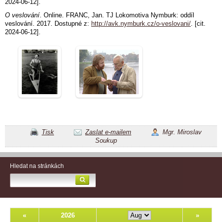
2024-06-12].
O veslování
. Online. FRANC, Jan. TJ Lokomotiva Nymburk: oddíl
veslování. 2017. Dostupné z:
http://avk.nymburk.cz/o-veslovani/
. [cit.
2024-06-12].
Tisk
Zaslat e-mailem
Mgr. Miroslav
Soukup
Hledat na stránkách
«
2026
»