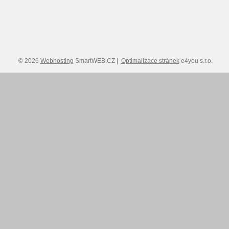
© 2026
Webhosting
SmartWEB.CZ |
Optimalizace stránek
e4you s.r.o.