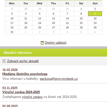
Mon
Tue
Wed
Thu
Fri
Sat
Sun
27
28
29
30
31
1
2
3
4
5
6
7
8
9
10
11
12
13
14
15
16
17
18
19
20
21
22
23
24
25
26
27
28
29
30
31
1
2
3
4
5
6
Dnešní události
Aktuální informace
Zobrazit archiv aktualit
16.02.2026
Hledáme školního psychologa
Více informací u ředitelky:
peckova@gym-nymburk.cz
03.11.2025
Výroční zpráva 2024-2025
Zveřejňujeme
výroční zprávu
za školní rok 2024-2025.
02.09.2025