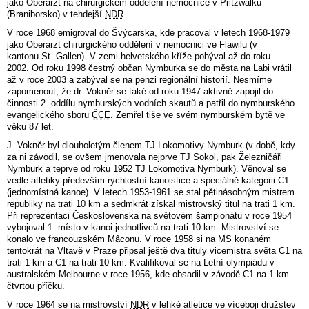
jako Oberarzt na chirurgickém oddělení nemocnice v Pritzwalku
(Braniborsko) v tehdejší
NDR
.
V roce 1968 emigroval do Švýcarska, kde pracoval v letech 1968-1979
jako Oberarzt chirurgického oddělení v nemocnici ve Flawilu (v
kantonu
St. Gallen). V zemi helvetského kříže pobýval
až do roku
2002. Od roku 1998 čestný občan Nymburka se do města na Labi vrátil
až v roce 2003 a zabýval se na penzi regionální historií. Nesmíme
zapomenout, že dr. Vokněr se také od roku 1947 aktivně zapojil do
činnosti 2. oddílu nymburských vodních skautů a patřil do nymburského
evangelického sboru
ČCE
. Zemřel tiše ve svém nymburském bytě ve
věku 87 let.
J. Vokněr byl dlouholetým členem TJ Lokomotivy Nymburk (v době, kdy
za ni závodil, se ovšem jmenovala nejprve TJ Sokol, pak Železničáři
Nymburk a teprve od roku 1952 TJ Lokomotiva Nymburk). Věnoval se
vedle atletiky především rychlostní kanoistice a speciálně kategorii C1
(jednomístná kanoe). V letech 1953-1961 se stal pětinásobným mistrem
republiky na trati 10 km a sedmkrát získal mistrovský titul na trati 1 km.
Při reprezentaci Československa na světovém šampionátu v roce 1954
vybojoval 1. místo v kanoi jednotlivců na trati 10 km. Mistrovství se
konalo ve francouzském Mâconu. V roce 1958 si na MS konaném
tentokrát na Vltavě v Praze připsal ještě dva tituly vicemistra světa C1 na
trati 1 km a C1 na trati 10 km. Kvalifikoval se na Letní olympiádu v
australském Melbourne v roce 1956, kde obsadil v závodě C1 na 1 km
čtvrtou příčku.
V roce 1964 se na mistrovství
NDR
v lehké atletice ve víceboji družstev