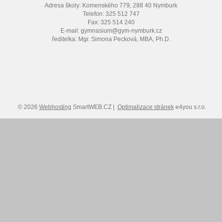
Adresa školy: Komenského 779, 288 40 Nymburk
Telefon: 325 512 747
Fax: 325 514 240
E-mail: gymnasium@gym-nymburk.cz
ředitelka: Mgr. Simona Pecková, MBA, Ph.D.
© 2026
Webhosting
SmartWEB.CZ |
Optimalizace stránek
e4you s.r.o.