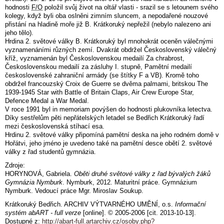
hodnosti
F/O
položil svůj život na oltář vlasti - srazil se s letounem svého
kolegy, když byli oba oslněni zimním sluncem, a nepodařené nouzové
přistání na hladině moře již B. Krátkoruký nepřežil (nebylo nalezeno ani
jeho tělo).
Hrdina 2. světové války B. Krátkoruký byl mnohokrát oceněn válečnými
vyznamenáními různých zemí. Dvakrát obdržel Československý válečný
kříž, vyznamenán byl Československou medailí Za chrabrost,
Československou medailí za zásluhy I. stupně, Pamětní medailí
československé zahraniční armády (se štítky F a VB). Kromě toho
obdržel francouzský Croix de Guerre se dvěma palmami, britskou The
1939-1945 Star with Battle of Britain Claps, Air Crew Europe Star,
Defence Medal a War Medal.
V roce 1991 byl in memoriam povýšen do hodnosti plukovníka letectva.
Díky sestřelům pěti nepřátelských letadel se Bedřich Krátkoruký řadí
mezi československá stíhací esa.
Hrdinu 2. světové války připomíná pamětní deska na jeho rodném domě v
Hořátvi, jeho jméno je uvedeno také na pamětní desce obětí 2. světové
války z řad studentů gymnázia.
Zdroje:
HORYNOVÁ, Gabriela.
Oběti druhé světové války z řad bývalých žáků
Gymnázia Nymburk
. Nymburk, 2012. Maturitní práce. Gymnázium
Nymburk. Vedoucí práce Mgr. Miroslav Soukup.
Krátkoruký Bedřich. ARCHIV VÝTVARNÉHO UMĚNÍ, o.s.
Informační
systém abART - full verze
[online]. © 2005-2006 [cit. 2013-10-13].
Dostupné z:
http://abart-full.artarchiv.cz/osoby.php?