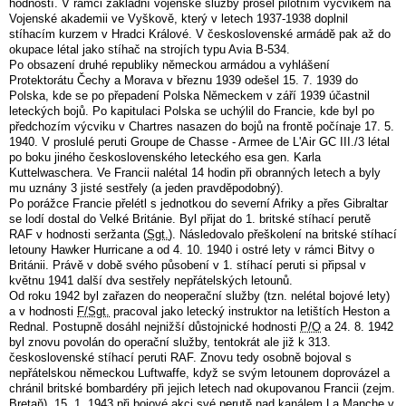
hodností. V rámci základní vojenské služby prošel pilotním výcvikem na
Vojenské akademii ve Vyškově, který v letech 1937-1938 doplnil
stíhacím kurzem v Hradci Králové. V československé armádě pak až do
okupace létal jako stíhač na strojích typu Avia B-534.
Po obsazení druhé republiky německou armádou a vyhlášení
Protektorátu Čechy a Morava v březnu 1939 odešel 15. 7. 1939 do
Polska, kde se po přepadení Polska Německem v září 1939 účastnil
leteckých bojů. Po kapitulaci Polska se uchýlil do Francie, kde byl po
předchozím výcviku v Chartres nasazen do bojů na frontě počínaje 17. 5.
1940. V proslulé peruti Groupe de Chasse - Armee de L'Air GC III./3 létal
po boku jiného československého leteckého esa gen. Karla
Kuttelwaschera. Ve Francii nalétal 14 hodin při obranných letech a byly
mu uznány 3 jisté sestřely (a jeden pravděpodobný).
Po porážce Francie přelétl s jednotkou do severní Afriky a přes Gibraltar
se lodí dostal do Velké Británie. Byl přijat do 1. britské stíhací perutě
RAF v hodnosti seržanta (
Sgt.
). Následovalo přeškolení na britské stíhací
letouny Hawker Hurricane a od 4. 10. 1940 i ostré lety v rámci Bitvy o
Británii. Právě v době svého působení v 1. stíhací peruti si připsal v
květnu 1941 další dva sestřely nepřátelských letounů.
Od roku 1942 byl zařazen do neoperační služby (tzn. nelétal bojové lety)
a v hodnosti
F/Sgt.
pracoval jako letecký instruktor na letištích Heston a
Rednal. Postupně dosáhl nejnižší důstojnické hodnosti
P/O
a 24. 8. 1942
byl znovu povolán do operační služby, tentokrát ale již k 313.
československé stíhací peruti RAF. Znovu tedy osobně bojoval s
nepřátelskou německou Luftwaffe, když se svým letounem doprovázel a
chránil britské bombardéry při jejich letech nad okupovanou Francii (zejm.
Bretaň). 15. 1. 1943 při bojové akci své perutě nad kanálem La Manche v