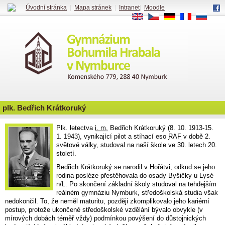
Úvodní stránka
|
Mapa stránek
|
Intranet
|
Moodle
EN
CS
DE
FR
RU
plk. Bedřich Krátkoruký
Plk. letectva
i. m.
Bedřich Krátkoruký (8. 10. 1913-15.
1. 1943), vynikající pilot a stíhací eso
RAF
v době 2.
světové války, studoval na naší škole ve 30. letech 20.
století.
Bedřich Krátkoruký se narodil v Hořátvi, odkud se jeho
rodina posléze přestěhovala do osady Byšičky u Lysé
n/L. Po skončení základní školy studoval na tehdejším
reálném gymnáziu Nymburk, středoškolská studia však
nedokončil. To, že neměl maturitu, později zkomplikovalo jeho kariérní
postup, protože ukončené středoškolské vzdělání bývalo obvykle (v
mírových dobách téměř vždy) podmínkou povýšení do důstojnických