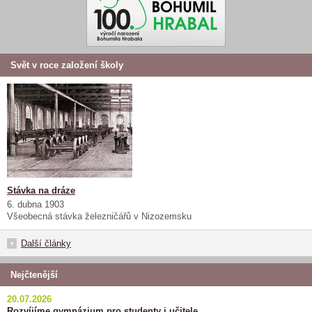
Svět v roce založení školy
Stávka na dráze
6. dubna 1903
Všeobecná stávka železničářů v Nizozemsku
Další články
Nejčtenější
20.07.2026
Rozvíjíme gymnázium pro studenty i učitele