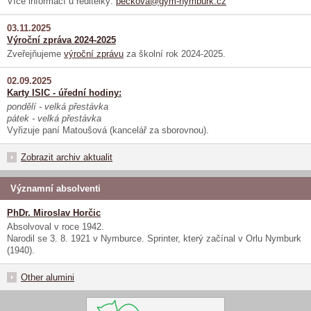
Více informací u ředitelky:
peckova@gym-nymburk.cz
03.11.2025
Výroční zpráva 2024-2025
Zveřejňujeme
výroční zprávu
za školní rok 2024-2025.
02.09.2025
Karty ISIC - úřední hodiny:
pondělí - velká přestávka
pátek - velká přestávka
Vyřizuje paní Matoušová (kancelář za sborovnou).
Zobrazit archiv aktualit
Významní absolventi
PhDr. Miroslav Horčic
Absolvoval v roce 1942.
Narodil se 3. 8. 1921 v Nymburce. Sprinter, který začínal v Orlu Nymburk
(1940).
Other alumini