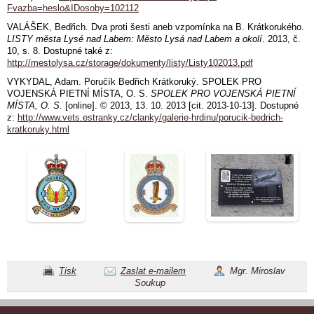
Fvazba=heslo&IDosoby=102112
VALÁŠEK, Bedřich. Dva proti šesti aneb vzpomínka na B. Krátkorukého.
LISTY města Lysé nad Labem: Město Lysá nad Labem a okolí
. 2013, č.
10, s. 8. Dostupné také z:
http://mestolysa.cz/storage/dokumenty/listy/Listy102013.pdf
VYKYDAL, Adam. Poručík Bedřich Krátkoruký. SPOLEK PRO
VOJENSKÁ PIETNÍ MÍSTA, O. S.
SPOLEK PRO VOJENSKÁ PIETNÍ
MÍSTA, O. S.
[online]. © 2013, 13. 10. 2013 [cit. 2013-10-13]. Dostupné
z:
http://www.vets.estranky.cz/clanky/galerie-hrdinu/porucik-bedrich-
kratkoruky.html
Tisk
Zaslat e-mailem
Mgr. Miroslav
Soukup