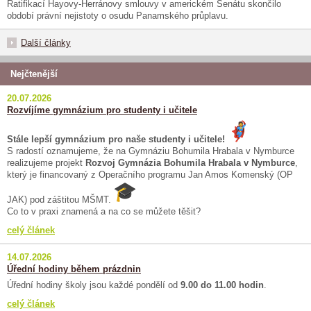
Ratifikací Hayovy-Herránovy smlouvy v americkém Senátu skončilo
období právní nejistoty o osudu Panamského průplavu.
Další články
Nejčtenější
20.07.2026
Rozvíjíme gymnázium pro studenty i učitele
Stále lepší gymnázium pro naše studenty i učitele!
S radostí oznamujeme, že na Gymnáziu Bohumila Hrabala v Nymburce
realizujeme projekt
Rozvoj Gymnázia Bohumila Hrabala v Nymburce
,
který je financovaný z Operačního programu Jan Amos Komenský (OP
JAK) pod záštitou MŠMT.
Co to v praxi znamená a na co se můžete těšit?
celý článek
14.07.2026
Úřední hodiny během prázdnin
Úřední hodiny školy jsou každé pondělí od
9.00 do 11.00 hodin
.
celý článek