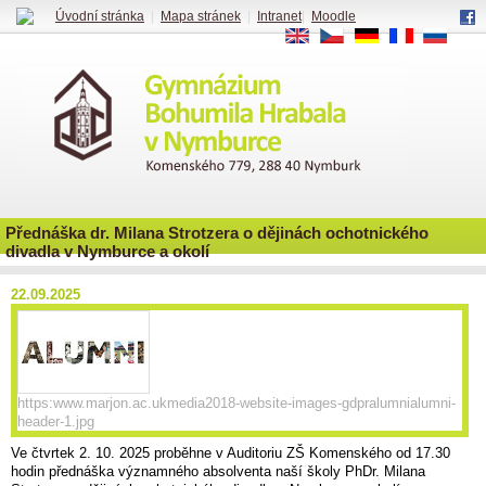
Úvodní stránka
|
Mapa stránek
|
Intranet
|
Moodle
EN
CS
DE
FR
RU
Přednáška dr. Milana Strotzera o dějinách ochotnického
divadla v Nymburce a okolí
22.09.2025
https:www.marjon.ac.ukmedia2018-website-images-gdpralumnialumni-
header-1.jpg
Ve čtvrtek 2. 10. 2025 proběhne v Auditoriu ZŠ Komenského od 17.30
hodin přednáška významného absolventa naší školy PhDr. Milana