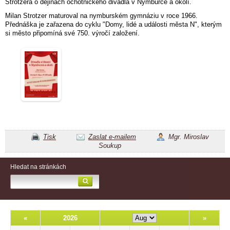
Strotzera o dějinách ochotnického divadla v Nymburce a okolí.
Milan Strotzer maturoval na nymburském gymnáziu v roce 1966.
Přednáška je zařazena do cyklu "Domy, lidé a události města N", kterým
si město připomíná své 750. výročí založení.
Tisk
Zaslat e-mailem
Mgr. Miroslav
Soukup
Hledat na stránkách
«
2026
»