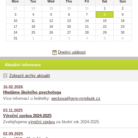
Mon
Tue
Wed
Thu
Fri
Sat
Sun
27
28
29
30
31
1
2
3
4
5
6
7
8
9
10
11
12
13
14
15
16
17
18
19
20
21
22
23
24
25
26
27
28
29
30
31
1
2
3
4
5
6
Dnešní události
Aktuální informace
Zobrazit archiv aktualit
16.02.2026
Hledáme školního psychologa
Více informací u ředitelky:
peckova@gym-nymburk.cz
03.11.2025
Výroční zpráva 2024-2025
Zveřejňujeme
výroční zprávu
za školní rok 2024-2025.
02.09.2025