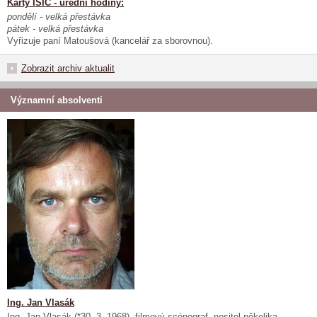
Karty ISIC - úřední hodiny:
pondělí - velká přestávka
pátek - velká přestávka
Vyřizuje paní Matoušová (kancelář za sborovnou).
Zobrazit archiv aktualit
Významní absolventi
Ing. Jan Vlasák
Ing. Jan Vlasák (*30. 3. 1968), filmový scénograf, nositel několika