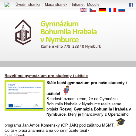
Úvodní stránka
|
Mapa stránek
|
Intranet
|
Moodle
EN
CS
DE
FR
RU
Rozvíjíme gymnázium pro studenty i učitele
Stále lepší gymnázium pro naše studenty i
učitele!
S radostí oznamujeme, že na Gymnáziu
Bohumila Hrabala v Nymburce realizujeme
projekt
Rozvoj Gymnázia Bohumila Hrabala v
Nymburce
, který je financovaný z Operačního
programu Jan Amos Komenský (OP JAK) pod záštitou MŠMT.
Co to v praxi znamená a na co se můžete těšit?
Celý článek