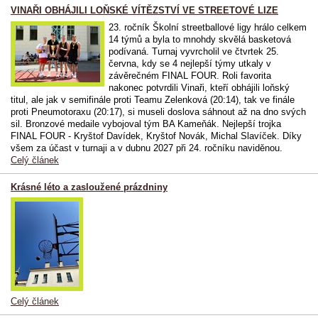
VINAŘI OBHÁJILI LOŇSKÉ VÍTĚZSTVÍ VE STREETOVÉ LIZE
23. ročník Školní streetballové ligy hrálo celkem
14 týmů a byla to mnohdy skvělá basketová
podívaná. Turnaj vyvrcholil ve čtvrtek 25.
června, kdy se 4 nejlepší týmy utkaly v
závěrečném FINAL FOUR. Roli favorita
nakonec potvrdili Vinaři, kteří obhájili loňský
titul, ale jak v semifinále proti Teamu Zelenková (20:14), tak ve finále
proti Pneumotoraxu (20:17), si museli doslova sáhnout až na dno svých
sil. Bronzové medaile vybojoval tým BA Kameňák. Nejlepší trojka
FINAL FOUR - Kryštof Davídek, Kryštof Novák, Michal Slavíček. Díky
všem za účast v turnaji a v dubnu 2027 při 24. ročníku naviděnou.
Celý článek
Krásné léto a zasloužené prázdniny
Celý článek