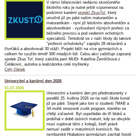
V rámci bilancování nedávno skončeného
školního roku je nutné ještě vzpomenout na
podzimní kariérní
projekt ZkusTo!
, který
umožnil již po páté našim maturantům a
maturantkám - nyní již letošním absolventům a
absolventkám - vyzkoušení různých profesí za
běžného provozu a pod vedením ochotných
specialistů. Tentokrát se z naší školy do takové
"profesní ochutnávky" zapojilo 28 oktavánů a
čtvrťáků a absolvovali 30 stáží. Projekt běží na více gymnáziích a
celkem ho využilo téměř 300 mladých lidí. Celou akci zaštiťuje zapsaný
spolek Zkus To!, který založila paní MUDr. Kateřina Žemličková z
Čelákovic, autorka a realizátorka celé myšlenky.
Celý článek
Univerzitní a kariérní den 2026
01.07.2026
Univerzitní a kariérní den pro předmaturanty v
pondělí 25. května 2026 se na naší škole konal
již po páté. Stejně jako loni si studenti 7MAB a
3A mohli omezeně zvolit program, kterého se
chtějí zúčastnit. Byl uspořádán do tří bloků a
probíhal v době ústních maturit, kdy se obvykle
musí suplovat těmi z kolegů, kteří právě
nemusí sedět v maturitních komisích. Na
nymburské Hrabalovo gymnázium zavítali hosté