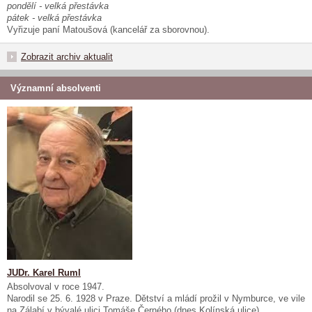
pondělí - velká přestávka
pátek - velká přestávka
Vyřizuje paní Matoušová (kancelář za sborovnou).
Zobrazit archiv aktualit
Významní absolventi
JUDr. Karel Ruml
Absolvoval v roce 1947.
Narodil se 25. 6. 1928 v Praze. Dětství a mládí prožil v Nymburce, ve vile
na Zálabí v bývalé ulici Tomáše Černého (dnes Kolínská ulice).