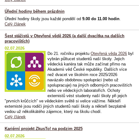
Úřední hodiny během prázdnin
Úřední hodiny školy jsou každé pondělí od
9.00 do 11.00 hodin
.
Celý článek
Šest stážistů v Otevřené vědě 2026 (a další dvacítka na dalších
pracovištích)
02.07.2026
Do 21. ročníku projektu
Otevřená věda 2026
byl
vybrán půltucet studentů naší školy. Jejich
vědecká kariéra tak může začínat přímo na
Akademii věd České republiky. Dalších více
než dvacet ve školním roce 2025/2026
navázalo obdobnou spolupráci (nebo už
spolupracuje) na jiných odborných pracovištích
nebo ve vědeckých laboratořích. Ochoty
externistů vést studenty naší školy při jejich
"prvních krůčcích" ve vědeckém světě si velice vážíme. Někteří
externisté jsou rodiči jiných studentů naší školy a někteří bezplatně
vedou už několikátého zájemce, který na školu chodí.
Celý článek
Kariérní projekt ZkusTo! na podzim 2025
02.07.2026