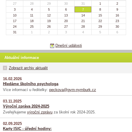
27
28
29
30
31
1
2
3
4
5
6
7
8
9
10
11
12
13
14
15
16
17
18
19
20
21
22
23
24
25
26
27
28
29
30
31
1
2
3
4
5
6
Dnešní události
Aktuální informace
Zobrazit archiv aktualit
16.02.2026
Hledáme školního psychologa
Více informací u ředitelky:
peckova@gym-nymburk.cz
03.11.2025
Výroční zpráva 2024-2025
Zveřejňujeme
výroční zprávu
za školní rok 2024-2025.
02.09.2025
Karty ISIC - úřední hodiny: