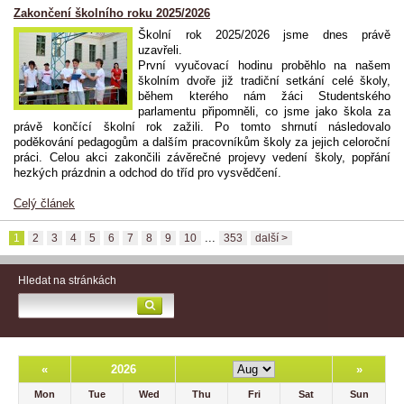
Zakončení školního roku 2025/2026
Školní rok 2025/2026 jsme dnes právě
uzavřeli.
První vyučovací hodinu proběhlo na našem
školním dvoře již tradiční setkání celé školy,
během kterého nám žáci Studentského
parlamentu připomněli, co jsme jako škola za
právě končící školní rok zažili. Po tomto shrnutí následovalo
poděkování pedagogům a dalším pracovníkům školy za jejich celoroční
práci. Celou akci zakončili závěrečné projevy vedení školy, popřání
hezkých prázdnin a odchod do tříd pro vysvědčení.
Celý článek
...
1
2
3
4
5
6
7
8
9
10
353
další >
Hledat na stránkách
«
2026
»
Mon
Tue
Wed
Thu
Fri
Sat
Sun