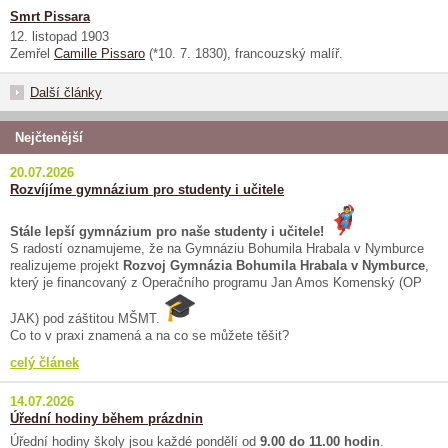
Smrt Pissara
12. listopad 1903
Zemřel
Camille Pissaro
(*10. 7. 1830), francouzský malíř.
Další články
Nejčtenější
20.07.2026
Rozvíjíme gymnázium pro studenty i učitele
Stále lepší gymnázium pro naše studenty i učitele!
S radostí oznamujeme, že na Gymnáziu Bohumila Hrabala v Nymburce
realizujeme projekt
Rozvoj Gymnázia Bohumila Hrabala v Nymburce
,
který je financovaný z Operačního programu Jan Amos Komenský (OP
JAK) pod záštitou MŠMT.
Co to v praxi znamená a na co se můžete těšit?
celý článek
14.07.2026
Úřední hodiny během prázdnin
Úřední hodiny školy jsou každé pondělí od
9.00 do 11.00 hodin
.