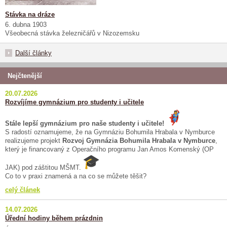
Stávka na dráze
6. dubna 1903
Všeobecná stávka železničářů v Nizozemsku
Další články
Nejčtenější
20.07.2026
Rozvíjíme gymnázium pro studenty i učitele
Stále lepší gymnázium pro naše studenty i učitele!
S radostí oznamujeme, že na Gymnáziu Bohumila Hrabala v Nymburce
realizujeme projekt
Rozvoj Gymnázia Bohumila Hrabala v Nymburce
,
který je financovaný z Operačního programu Jan Amos Komenský (OP
JAK) pod záštitou MŠMT.
Co to v praxi znamená a na co se můžete těšit?
celý článek
14.07.2026
Úřední hodiny během prázdnin