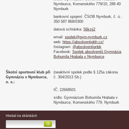
Nymburce, Komenského 779/10, 288 40
Nymburk
bankovní spojení: ČSOB Nymburk, č. ú.:
350 587 868/0300
datová schránka:
56kzjj2
email:
spolek@gym-nymburk.cz
web:
https://absolventigbh.cz/
Instagram:
@absolventignbk
Facebook:
Spolek absolventů Gymnázia
Bohumila Hrabala v Nymburce
Školní sportovní klub při
(neaktivní spolek podle § 125a zákona
Gymnáziu v Nymburce,
č. 304/2013 Sb.)
o. s.:
IČ: 22668501
sídlo: Gymnázium Bohumila Hrabala v
Nymburce, Komenského 779, Nymburk
Hledat na stránkách