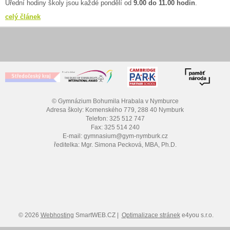
Úřední hodiny školy jsou každé pondělí od
9.00 do 11.00 hodin
.
celý článek
© Gymnázium Bohumila Hrabala v Nymburce
Adresa školy: Komenského 779, 288 40 Nymburk
Telefon: 325 512 747
Fax: 325 514 240
E-mail: gymnasium@gym-nymburk.cz
ředitelka: Mgr. Simona Pecková, MBA, Ph.D.
© 2026
Webhosting
SmartWEB.CZ |
Optimalizace stránek
e4you s.r.o.