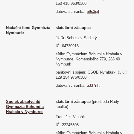
150 418 963/0300
datová schránka:
59s3qif
Nadační fond Gymnázia
statutární zástupce
Nymburk
:
JUDr. Bohuslav Sedlatý
IČ: 64730913
sídlo: Gymnázium Bohumila Hrabala v
Nymburce, Komenského 779, 288 40
Nymburk
bankovní spojení: ČSOB Nymburk, č. ú.:
129 154 975/0300
datová schránka:
u337nft
Spolek absolventů
statutární zástupce
(předseda Rady
Gymnázia Bohumila
spolku)
Hrabala v Nymburce
:
František Vlasák
IČ:
22245308
sídlo: Gymnázium Bohumila Hrabala v