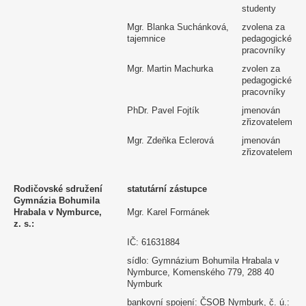
studenty
Mgr. Blanka Suchánková,
zvolena za
tajemnice
pedagogické
pracovníky
Mgr. Martin Machurka
zvolen za
pedagogické
pracovníky
PhDr. Pavel Fojtík
jmenován
zřizovatelem
Mgr. Zdeňka Eclerová
jmenován
zřizovatelem
Rodičovské sdružení
statutární zástupce
Gymnázia Bohumila
Hrabala v Nymburce,
Mgr. Karel Formánek
z. s.:
IČ: 61631884
sídlo: Gymnázium Bohumila Hrabala v
Nymburce, Komenského 779, 288 40
Nymburk
bankovní spojení: ČSOB Nymburk, č. ú.: