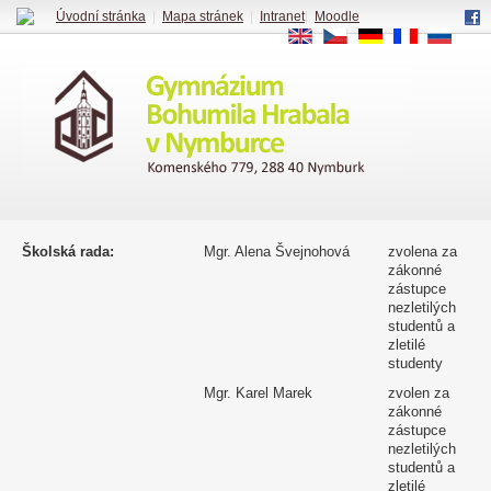
Úvodní stránka
|
Mapa stránek
|
Intranet
|
Moodle
EN
CS
DE
FR
RU
Školská rada:
Mgr. Alena Švejnohová
zvolena za
zákonné
zástupce
nezletilých
studentů a
zletilé
studenty
Mgr. Karel Marek
zvolen za
zákonné
zástupce
nezletilých
studentů a
zletilé