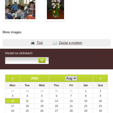
More images
Tisk
Zaslat e-mailem
Hledat na stránkách
«
2026
»
Mon
Tue
Wed
Thu
Fri
Sat
Sun
27
28
29
30
31
1
2
3
4
5
6
7
8
9
10
11
12
13
14
15
16
17
18
19
20
21
22
23
24
25
26
27
28
29
30