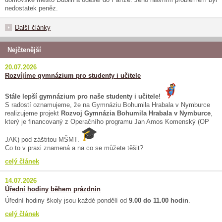
nedostatek peněz.
Další články
Nejčtenější
20.07.2026
Rozvíjíme gymnázium pro studenty i učitele
Stále lepší gymnázium pro naše studenty i učitele!
S radostí oznamujeme, že na Gymnáziu Bohumila Hrabala v Nymburce
realizujeme projekt
Rozvoj Gymnázia Bohumila Hrabala v Nymburce
,
který je financovaný z Operačního programu Jan Amos Komenský (OP
JAK) pod záštitou MŠMT.
Co to v praxi znamená a na co se můžete těšit?
celý článek
14.07.2026
Úřední hodiny během prázdnin
Úřední hodiny školy jsou každé pondělí od
9.00 do 11.00 hodin
.
celý článek