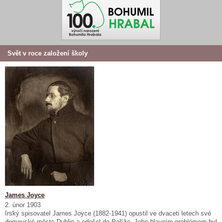
Svět v roce založení školy
James Joyce
2. únor 1903
Irský spisovatel James Joyce (1882-1941) opustil ve dvaceti letech své
domovské město Dublin a odešel do Paříže. Jeho hlavním problémem byl