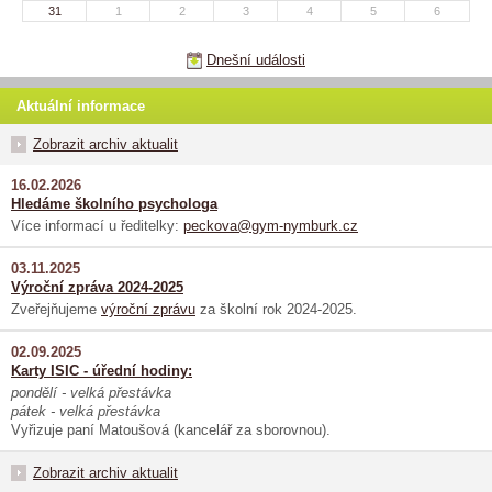
31
1
2
3
4
5
6
Dnešní události
Aktuální informace
Zobrazit archiv aktualit
16.02.2026
Hledáme školního psychologa
Více informací u ředitelky:
peckova@gym-nymburk.cz
03.11.2025
Výroční zpráva 2024-2025
Zveřejňujeme
výroční zprávu
za školní rok 2024-2025.
02.09.2025
Karty ISIC - úřední hodiny:
pondělí - velká přestávka
pátek - velká přestávka
Vyřizuje paní Matoušová (kancelář za sborovnou).
Zobrazit archiv aktualit