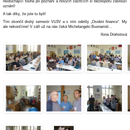
neutuchající touha po poznání a nových zážitcích si bezesporu zaslouží
uznání!
A tak díky, že jste tu byli!
Tím skončil druhý semestr VU3V a s ním odešly „Osobní finance“. My
ale nekončíme! V září už na nás čeká Michelangelo Buonarroti...
Ilona Drahotová