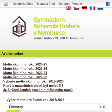
Úvodní stránka
|
Mapa stránek
|
Intranet
|
Moodle
EN
CS
DE
FR
RU
Archiv anket
Motto školního roku 2024-25
Motto školního roku 2023-24
Motto školního roku 2022-23
Motto školního roku 2021-22
Vyberte motto školního roku 2019-2020
Který z maturitních plesů byl nejlepší?
Je 8 týdnů letních prázdnin málo nebo moc?
Vyber motto pro školní rok 2017/2018
Chinmoy
14 %