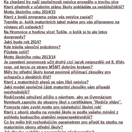
Ke zlepšení by naší společnosti nejvíce prospělo o trochu více
Který předmět v učebním plánu školy pokládáte za nejdůležitější?
Motto školního roku 2014/15
Který z bodů programu oslav vás nejvíce zaujal?
Typněte si, kolik maturitních tabel máme pro vás připraveno na
výstavu při oslavách?
Na Hromnice o hodinu více! Tušíte, o kolik je to ale letos
doopravdy?
Jaký bude rok 2014?
Kde trávíte vánoční prázdniny?
Půjdete volit?
Motto školního roku 2013/14
Je zavedení povinnosti učit druhý cizí jazyk nejpozději od 8. třídy,
resp. od tercie ze strany MŠMT dobrým krokem?
Měly by střední školy konat povinně přijímací zkoušky pro
uchazeče z devátých tříd?
Který z maturitních plesů se vám líbil nejvíce?
Jaký model společné části maturitní zkoušky vám připadá
nejvhodnější?
Rodičovské sdružení přišlo s návrhem, aby se Gymnázium
Nymburk zapojilo do skupiny škol s certifikátem "Rodiče vítáni".
Pomozte nám zvolit motto pro následující školní rok!
Který z oborů studia na vysoké škole je podle vašeho mínění z
pohledu budoucího ulatnění nejperspektivnější?
Co by mělo být rozhodujícím parametrem pro přiejtí ke studiu na
maturitním oboru střední školy?