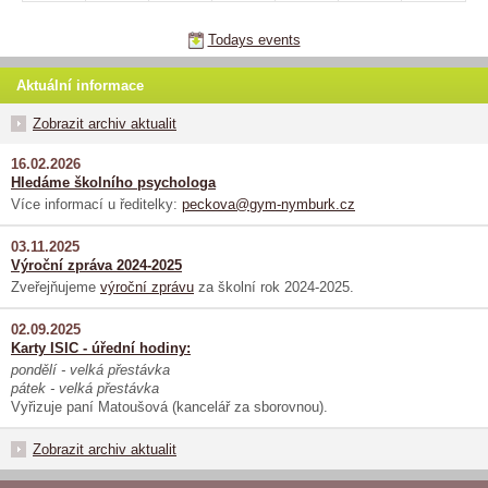
Todays events
Aktuální informace
Zobrazit archiv aktualit
16.02.2026
Hledáme školního psychologa
Více informací u ředitelky:
peckova@gym-nymburk.cz
03.11.2025
Výroční zpráva 2024-2025
Zveřejňujeme
výroční zprávu
za školní rok 2024-2025.
02.09.2025
Karty ISIC - úřední hodiny:
pondělí - velká přestávka
pátek - velká přestávka
Vyřizuje paní Matoušová (kancelář za sborovnou).
Zobrazit archiv aktualit