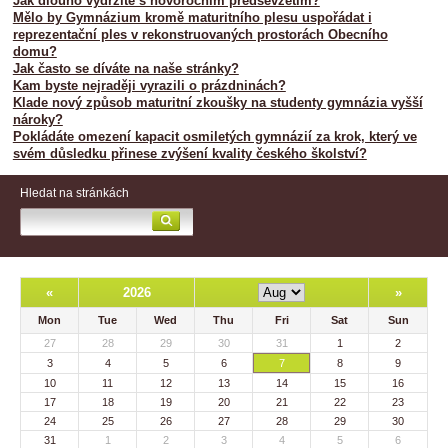
Jak dlouho vydržíte s novoročním předsevzetím?
Mělo by Gymnázium kromě maturitního plesu uspořádat i
reprezentační ples v rekonstruovaných prostorách Obecního
domu?
Jak často se díváte na naše stránky?
Kam byste nejraději vyrazili o prázdninách?
Klade nový způsob maturitní zkoušky na studenty gymnázia vyšší
nároky?
Pokládáte omezení kapacit osmiletých gymnázií za krok, který ve
svém důsledku přinese zvýšení kvality českého školství?
Hledat na stránkách
«
2026
»
Mon
Tue
Wed
Thu
Fri
Sat
Sun
27
28
29
30
31
1
2
3
4
5
6
7
8
9
10
11
12
13
14
15
16
17
18
19
20
21
22
23
24
25
26
27
28
29
30
31
1
2
3
4
5
6