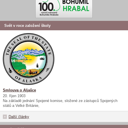
Svět v roce založení školy
Smlouva o Aljašce
20. říjen 1903
Na základě jednání Spojené komise, složené ze zástupců Spojených
států a Velké Británie,
Další články