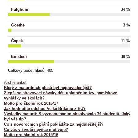
Fulghum
34 %
Goethe
3 %
Čapek
11 %
Einstein
38 %
Celkový počet hlasů:
405
Archiv anket
Který z maturitních plesů byl nejpovedenější?
Zlepší se stravovací návyky dětí uplatněním tzv. pamlskové
vyhlášky ve školách?
Motto pro školní rok 2016/17
Jak hodnotíte odchod Velké Británie z EU?
Výsledky maturit: S vyznamenáním absolvovalo 34 studentů. Jaký
byl váš tip?
Co z novoročních přání pokládáte za nejdůležitější?
Co vás v životě nejvíce motivuje?
Motto pro školní rok 2015/16