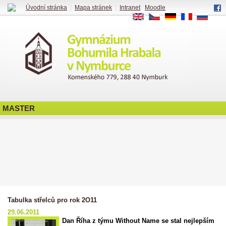
Úvodní stránka
|
Mapa stránek
|
Intranet
|
Moodle
EN
CS
DE
FR
RU
MASTER
Tabulka střelců pro rok 2O11
29.06.2011
Dan Říha z týmu Without Name se stal nejlepším