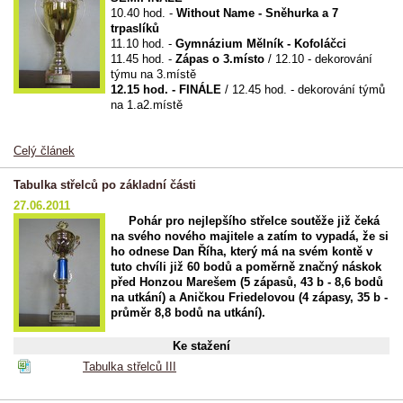
10.40 hod. -
Without Name - Sněhurka a 7
trpaslíků
11.10 hod. -
Gymnázium Mělník - Kofoláčci
11.45 hod. -
Zápas o 3.místo
/ 12.10 - dekorování
týmu na 3.místě
12.15 hod. - FINÁLE
/ 12.45 hod. - dekorování týmů
na 1.a2.místě
Celý článek
Tabulka střelců po základní části
27.06.2011
Pohár pro nejlepšího střelce soutěže již čeká
na svého nového majitele a zatím to vypadá, že si
ho odnese Dan Říha, který má na svém kontě v
tuto chvíli již 60 bodů a poměrně značný náskok
před Honzou Marešem (5 zápasů, 43 b - 8,6 bodů
na utkání) a Aničkou Friedelovou (4 zápasy, 35 b -
průměr 8,8 bodů na utkání).
Ke stažení
Tabulka střelců III