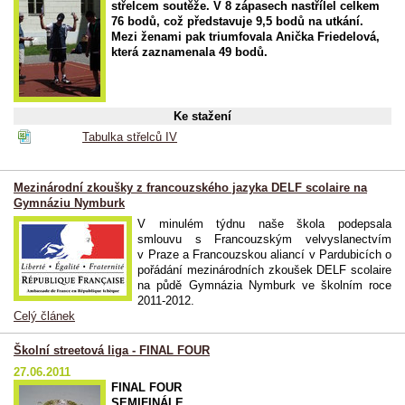
střelcem soutěže. V 8 zápasech nastřílel celkem
76 bodů, což představuje 9,5 bodů na utkání.
Mezi ženami pak triumfovala Anička Friedelová,
která zaznamenala 49 bodů.
Ke stažení
Tabulka střelců IV
Mezinárodní zkoušky z francouzského jazyka DELF scolaire na
Gymnáziu Nymburk
V minulém týdnu naše škola podepsala
smlouvu s Francouzským velvyslanectvím
v Praze a Francouzskou aliancí v Pardubicích o
pořádání mezinárodních zkoušek DELF scolaire
na půdě Gymnázia Nymburk ve školním roce
2011-2012.
Celý článek
Školní streetová liga - FINAL FOUR
27.06.2011
FINAL FOUR
SEMIFINÁLE