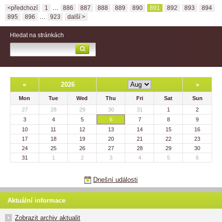
...
<předchozí
1
886
887
888
889
890
891
892
893
894
...
895
896
923
další >
Hledat na stránkách
«
2026
»
Mon
Tue
Wed
Thu
Fri
Sat
Sun
27
28
29
30
31
1
2
3
4
5
6
7
8
9
10
11
12
13
14
15
16
17
18
19
20
21
22
23
24
25
26
27
28
29
30
31
1
2
3
4
5
6
Dnešní události
Aktuální informace
Zobrazit archiv aktualit