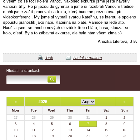
o všem co se točí kolem Vánoc. Nakonec exkurze jsme ještě navštívili
vánoční trhy. Po příjezdu do gymnázia jsme si rozebrali Vánoční tradice,
mohli jsme začít pracovat na textu, který budeme prezentovat při
videokonferenci. My jsme si vybrali svatou Kateřinu, se kterou je spojeno
spoustu pranostik jako např. Kateřina na blátě, Vánoce na ledě atp.
Naučila jsem se mnoho nových slovíček třeba bláto, husa, klouzat se,
kolo, císař. Byla to zábavná exkurze, ale byla nám všem zima :-)
Anežka Literová, 3TA
Tisk
Zaslat e-mailem
Hledat na stránkách
«
2026
»
Mon
Tue
Wed
Thu
Fri
Sat
Sun
27
28
29
30
31
1
2
3
4
5
6
7
8
9
10
11
12
13
14
15
16
17
18
19
20
21
22
23