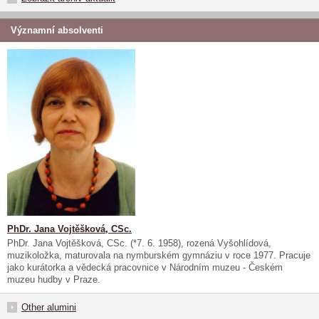
Významní absolventi
PhDr. Jana Vojtěšková, CSc.
PhDr. Jana Vojtěšková, CSc. (*7. 6. 1958), rozená Vyšohlídová,
muzikoložka, maturovala na nymburském gymnáziu v roce 1977. Pracuje
jako kurátorka a vědecká pracovnice v Národním muzeu - Českém
muzeu hudby v Praze.
Other alumini