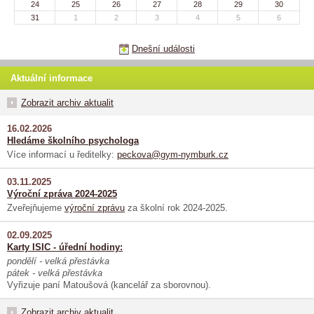
24
25
26
27
28
29
30
31
1
2
3
4
5
6
Dnešní události
Aktuální informace
Zobrazit archiv aktualit
16.02.2026
Hledáme školního psychologa
Více informací u ředitelky:
peckova@gym-nymburk.cz
03.11.2025
Výroční zpráva 2024-2025
Zveřejňujeme
výroční zprávu
za školní rok 2024-2025.
02.09.2025
Karty ISIC - úřední hodiny:
pondělí - velká přestávka
pátek - velká přestávka
Vyřizuje paní Matoušová (kancelář za sborovnou).
Zobrazit archiv aktualit