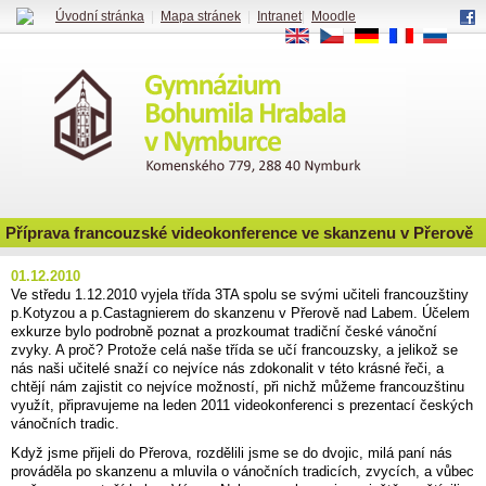
Úvodní stránka
|
Mapa stránek
|
Intranet
|
Moodle
EN
CS
DE
FR
RU
Příprava francouzské videokonference ve skanzenu v Přerově
01.12.2010
Ve středu 1.12.2010 vyjela třída 3TA spolu se svými učiteli francouzštiny
p.Kotyzou a p.Castagnierem do skanzenu v Přerově nad Labem. Účelem
exkurze bylo podrobně poznat a prozkoumat tradiční české vánoční
zvyky. A proč? Protože celá naše třída se učí francouzsky, a jelikož se
nás naši učitelé snaží co nejvíce nás zdokonalit v této krásné řeči, a
chtějí nám zajistit co nejvíce možností, při nichž můžeme francouzštinu
využít, připravujeme na leden 2011 videokonferenci s prezentací českých
vánočních tradic.
Když jsme přijeli do Přerova, rozdělili jsme se do dvojic, milá paní nás
prováděla po skanzenu a mluvila o vánočních tradicích, zvycích, a vůbec