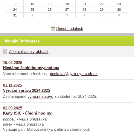
17
18
19
20
21
22
23
24
25
26
27
28
29
30
31
1
2
3
4
5
6
Dnešní události
Aktuální informace
Zobrazit archiv aktualit
16.02.2026
Hledáme školního psychologa
Více informací u ředitelky:
peckova@gym-nymburk.cz
03.11.2025
Výroční zpráva 2024-2025
Zveřejňujeme
výroční zprávu
za školní rok 2024-2025.
02.09.2025
Karty ISIC - úřední hodiny:
pondělí - velká přestávka
pátek - velká přestávka
Vyřizuje paní Matoušová (kancelář za sborovnou).