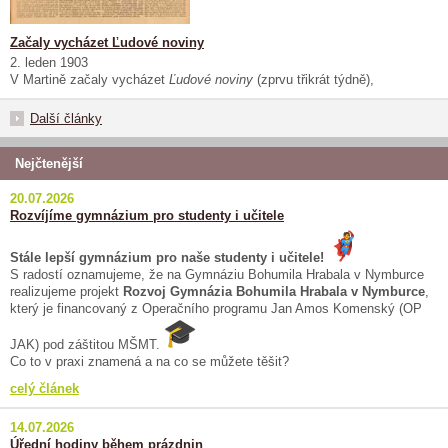
Začaly vycházet Ľudové noviny
2. leden 1903
V Martině začaly vycházet
Ľudové noviny
(zprvu třikrát týdně),
Další články
Nejčtenější
20.07.2026
Rozvíjíme gymnázium pro studenty i učitele
Stále lepší gymnázium pro naše studenty i učitele!
S radostí oznamujeme, že na Gymnáziu Bohumila Hrabala v Nymburce
realizujeme projekt
Rozvoj Gymnázia Bohumila Hrabala v Nymburce
,
který je financovaný z Operačního programu Jan Amos Komenský (OP
JAK) pod záštitou MŠMT.
Co to v praxi znamená a na co se můžete těšit?
celý článek
14.07.2026
Úřední hodiny během prázdnin