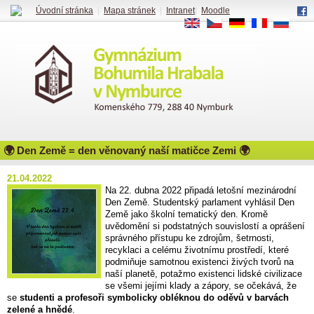
Úvodní stránka
|
Mapa stránek
|
Intranet
|
Moodle
EN
CS
DE
FR
RU
🌍 Den Země = den věnovaný naší matičce Zemi 🌍
21.04.2022
Na 22. dubna 2022 připadá letošní mezinárodní
Den Země. Studentský parlament vyhlásil Den
Země jako školní tematický den. Kromě
uvědomění si podstatných souvislostí a oprášení
správného přístupu ke zdrojům, šetrnosti,
recyklaci a celému životnímu prostředí, které
podmiňuje samotnou existenci živých tvorů na
naší planetě, potažmo existenci lidské civilizace
se všemi jejími klady a zápory, se očekává, že
se
studenti a profesoři symbolicky obléknou do oděvů v barvách
zelené a hnědé
.