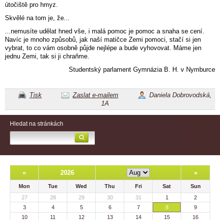
útočiště pro hmyz.
Skvělé na tom je, že...
...nemusíte udělat hned vše, i malá pomoc je pomoc a snaha se cení.
Navíc je mnoho způsobů, jak naší matičce Zemi pomoci, stačí si jen
vybrat, to co vám osobně půjde nejlépe a bude vyhovovat. Máme jen
jednu Zemi, tak si ji chraňme.
Studentský parlament Gymnázia B. H. v Nymburce
Tisk
Zaslat e-mailem
Daniela Dobrovodská,
1A
Hledat na stránkách
«
2026
»
Mon
Tue
Wed
Thu
Fri
Sat
Sun
27
28
29
30
31
1
2
3
4
5
6
7
8
9
10
11
12
13
14
15
16