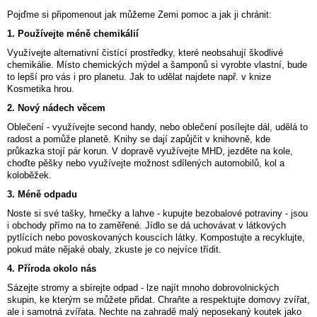
Pojďme si připomenout jak můžeme Zemi pomoc a jak ji chránit:
1. Používejte méně chemikálií
Využívejte alternativní čistící prostředky, které neobsahují škodlivé
chemikálie. Místo chemických mýdel a šamponů si vyrobte vlastní, bude
to lepší pro vás i pro planetu. Jak to udělat najdete např. v knize
Kosmetika hrou.
2. Nový nádech věcem
Oblečení - využívejte second handy, nebo oblečení posílejte dál, udělá to
radost a pomůže planetě. Knihy se dají zapůjčit v knihovně, kde
průkazka stojí pár korun. V dopravě využívejte MHD, jezděte na kole,
choďte pěšky nebo využívejte možnost sdílených automobilů, kol a
koloběžek.
3. Méně odpadu
Noste si své tašky, hrnečky a lahve - kupujte bezobalové potraviny - jsou
i obchody přímo na to zaměřené. Jídlo se dá uchovávat v látkových
pytlících nebo povoskovaných kouscích látky. Kompostujte a recyklujte,
pokud máte nějaké obaly, zkuste je co nejvíce třídit.
4. Příroda okolo nás
Sázejte stromy a sbírejte odpad - lze najít mnoho dobrovolnických
skupin, ke kterým se můžete přidat. Chraňte a respektujte domovy zvířat,
ale i samotná zvířata. Nechte na zahradě malý neposekaný koutek jako