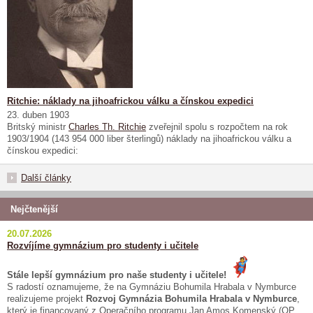
Ritchie: náklady na jihoafrickou válku a čínskou expedici
23. duben 1903
Britský ministr
Charles Th. Ritchie
zveřejnil spolu s rozpočtem na rok
1903/1904 (143 954 000 liber šterlingů) náklady na jihoafrickou válku a
čínskou expedici:
Další články
Nejčtenější
20.07.2026
Rozvíjíme gymnázium pro studenty i učitele
Stále lepší gymnázium pro naše studenty i učitele!
S radostí oznamujeme, že na Gymnáziu Bohumila Hrabala v Nymburce
realizujeme projekt
Rozvoj Gymnázia Bohumila Hrabala v Nymburce
,
který je financovaný z Operačního programu Jan Amos Komenský (OP