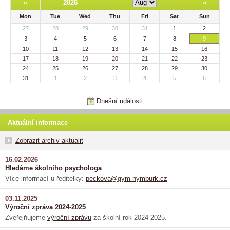
«
2026
»
Mon
Tue
Wed
Thu
Fri
Sat
Sun
27
28
29
30
31
1
2
3
4
5
6
7
8
9
10
11
12
13
14
15
16
17
18
19
20
21
22
23
24
25
26
27
28
29
30
31
1
2
3
4
5
6
Dnešní události
Aktuální informace
Zobrazit archiv aktualit
16.02.2026
Hledáme školního psychologa
Více informací u ředitelky:
peckova@gym-nymburk.cz
03.11.2025
Výroční zpráva 2024-2025
Zveřejňujeme
výroční zprávu
za školní rok 2024-2025.