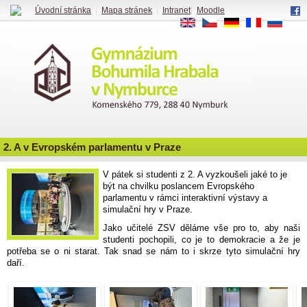
Úvodní stránka
|
Mapa stránek
|
Intranet
|
Moodle
EN
CS
DE
FR
RU
2. A v Evropském parlamentu v Praze
V pátek si studenti z 2. A vyzkoušeli jaké to je
být na chvilku poslancem Evropského
parlamentu v rámci interaktivní výstavy a
simulační hry v Praze.
Jako učitelé ZSV děláme vše pro to, aby naši
studenti pochopili, co je to demokracie a že je
potřeba se o ni starat. Tak snad se nám to i skrze tyto simulační hry
daří.