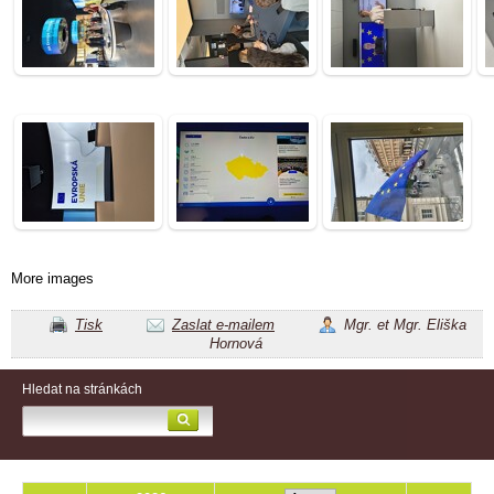
More images
Tisk
Zaslat e-mailem
Mgr. et Mgr. Eliška
Hornová
Hledat na stránkách