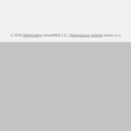
© 2026
Webhosting
SmartWEB.CZ |
Optimalizace stránek
e4you s.r.o.