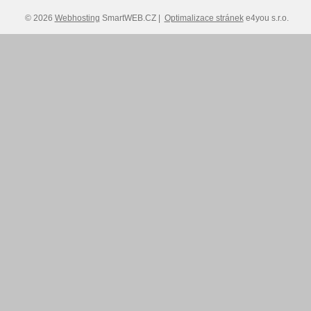
© 2026
Webhosting
SmartWEB.CZ |
Optimalizace stránek
e4you s.r.o.