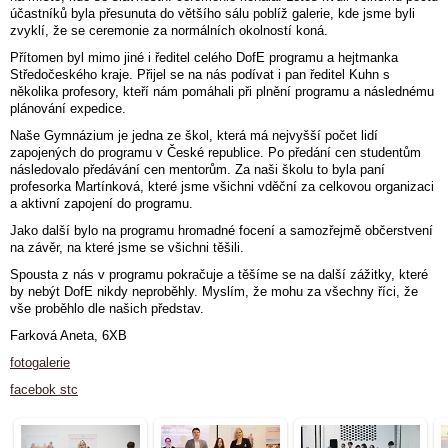
účastníků byla přesunuta do většího sálu poblíž galerie, kde jsme byli
zvyklí, že se ceremonie za normálních okolností koná.
Přítomen byl mimo jiné i ředitel celého DofE programu a hejtmanka
Středočeského kraje. Přijel se na nás podívat i pan ředitel Kuhn s
několika profesory, kteří nám pomáhali při plnění programu a následnému
plánování expedice.
Naše Gymnázium je jedna ze škol, která má nejvyšší počet lidí
zapojených do programu v České republice. Po předání cen studentům
následovalo předávání cen mentorům. Za naši školu to byla paní
profesorka Martínková, které jsme všichni vděční za celkovou organizaci
a aktivní zapojení do programu.
Jako další bylo na programu hromadné focení a samozřejmě občerstvení
na závěr, na které jsme se všichni těšili.
Spousta z nás v programu pokračuje a těšíme se na další zážitky, které
by nebýt DofE nikdy neproběhly. Myslím, že mohu za všechny říci, že
vše proběhlo dle našich představ.
Farková Aneta, 6XB
fotogalerie
facebok stc