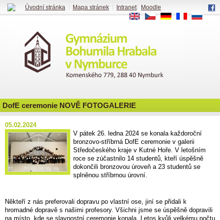
Úvodní stránka
|
Mapa stránek
|
Intranet
|
Moodle
EN
CS
DE
FR
RU
DofE ceremonie NOVĚ FOTOGALERIE
05.02.2024
V pátek 26. ledna 2024 se konala každoroční
bronzovo-stříbrná DofE ceremonie v galerii
Středočeského kraje v Kutné Hoře. V letošním
roce se zúčastnilo 14 studentů, kteří úspěšně
dokončili bronzovou úroveň a 23 studentů se
splněnou stříbrnou úrovní.
Někteří z nás preferovali dopravu po vlastní ose, jiní se přidali k
hromadné dopravě s našimi profesory. Všichni jsme se úspěšně dopravili
na místo, kde se slavnostní ceremonie konala. Letos kvůli velkému počtu