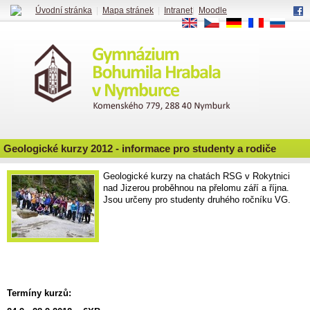
Úvodní stránka
|
Mapa stránek
|
Intranet
|
Moodle
EN
CS
DE
FR
RU
Geologické kurzy 2012 - informace pro studenty a rodiče
Geologické kurzy na chatách RSG v Rokytnici
nad Jizerou proběhnou na přelomu září a října.
Jsou určeny pro studenty druhého ročníku VG.
Termíny kurzů: