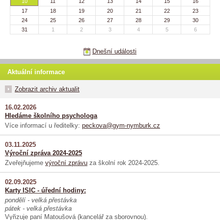
10
11
12
13
14
15
16
17
18
19
20
21
22
23
24
25
26
27
28
29
30
31
1
2
3
4
5
6
Dnešní události
Aktuální informace
Zobrazit archiv aktualit
16.02.2026
Hledáme školního psychologa
Více informací u ředitelky:
peckova@gym-nymburk.cz
03.11.2025
Výroční zpráva 2024-2025
Zveřejňujeme
výroční zprávu
za školní rok 2024-2025.
02.09.2025
Karty ISIC - úřední hodiny:
pondělí - velká přestávka
pátek - velká přestávka
Vyřizuje paní Matoušová (kancelář za sborovnou).