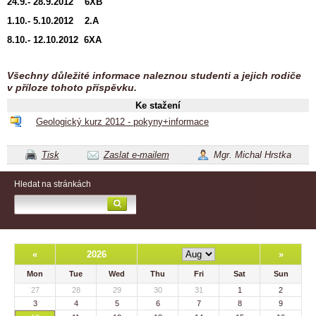
24.9.- 28.9.2012 6XB
1.10.- 5.10.2012
2.A
8.10.- 12.10.2012 6XA
Všechny důležité informace naleznou studenti a jejich rodiče
v příloze tohoto příspěvku.
Ke stažení
Geologický kurz 2012 - pokyny+informace
Tisk
Zaslat e-mailem
Mgr. Michal Hrstka
Hledat na stránkách
«
2026
»
Mon
Tue
Wed
Thu
Fri
Sat
Sun
27
28
29
30
31
1
2
3
4
5
6
7
8
9