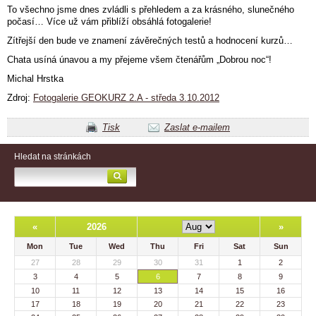
To všechno jsme dnes zvládli s přehledem a za krásného, slunečného
počasí… Více už vám přiblíží obsáhlá fotogalerie!
Zítřejší den bude ve znamení závěrečných testů a hodnocení kurzů…
Chata usíná únavou a my přejeme všem čtenářům „Dobrou noc“!
Michal Hrstka
Zdroj:
Fotogalerie GEOKURZ 2.A - středa 3.10.2012
Tisk
Zaslat e-mailem
Hledat na stránkách
«
2026
»
Mon
Tue
Wed
Thu
Fri
Sat
Sun
27
28
29
30
31
1
2
3
4
5
6
7
8
9
10
11
12
13
14
15
16
17
18
19
20
21
22
23