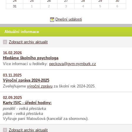
24
25
26
27
28
29
30
31
1
2
3
4
5
6
Dnešní události
Aktuální informace
Zobrazit archiv aktualit
16.02.2026
Hledáme školního psychologa
Více informací u ředitelky:
peckova@gym-nymburk.cz
03.11.2025
Výroční zpráva 2024-2025
Zveřejňujeme
výroční zprávu
za školní rok 2024-2025.
02.09.2025
Karty ISIC - úřední hodiny:
pondělí - velká přestávka
pátek - velká přestávka
Vyřizuje paní Matoušová (kancelář za sborovnou).
Zobrazit archiv aktualit