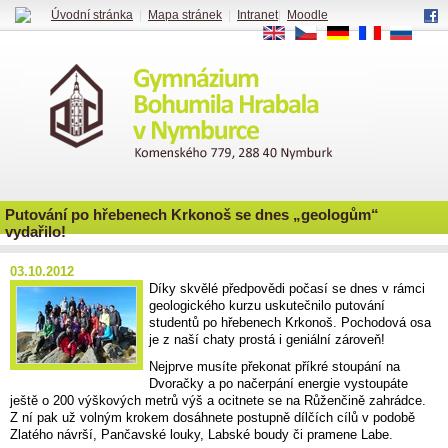
Úvodní stránka
|
Mapa stránek
|
Intranet
|
Moodle
EN
CS
DE
FR
RU
Putování po hřebenech Krkonoš se dnes „geologům“
vydařilo!
03.10.2012
Díky skvělé předpovědi počasí se dnes v rámci
geologického kurzu uskutečnilo putování
studentů po hřebenech Krkonoš. Pochodová osa
je z naší chaty prostá i geniální zároveň!
Nejprve musíte překonat příkré stoupání na
Dvoračky a po načerpání energie vystoupáte
ještě o 200 výškových metrů výš a ocitnete se na Růženčině zahrádce.
Z ní pak už volným krokem dosáhnete postupně dílčích cílů v podobě
Zlatého návrší, Pančavské louky, Labské boudy či pramene Labe.