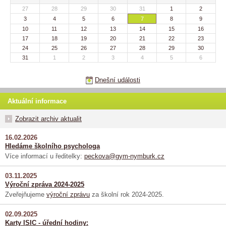
27
28
29
30
31
1
2
3
4
5
6
7
8
9
10
11
12
13
14
15
16
17
18
19
20
21
22
23
24
25
26
27
28
29
30
31
1
2
3
4
5
6
Dnešní události
Aktuální informace
Zobrazit archiv aktualit
16.02.2026
Hledáme školního psychologa
Více informací u ředitelky:
peckova@gym-nymburk.cz
03.11.2025
Výroční zpráva 2024-2025
Zveřejňujeme
výroční zprávu
za školní rok 2024-2025.
02.09.2025
Karty ISIC - úřední hodiny: