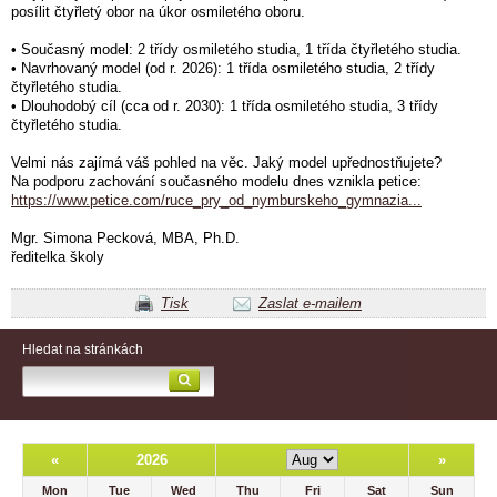
posílit čtyřletý obor na úkor osmiletého oboru.
• Současný model: 2 třídy osmiletého studia, 1 třída čtyřletého studia.
• Navrhovaný model (od r. 2026): 1 třída osmiletého studia, 2 třídy
čtyřletého studia.
• Dlouhodobý cíl (cca od r. 2030): 1 třída osmiletého studia, 3 třídy
čtyřletého studia.
Velmi nás zajímá váš pohled na věc. Jaký model upřednostňujete?
Na podporu zachování současného modelu dnes vznikla petice:
https://www.petice.com/ruce_pry_od_nymburskeho_gymnazia...
Mgr. Simona Pecková, MBA, Ph.D.
ředitelka školy
Tisk
Zaslat e-mailem
Hledat na stránkách
«
2026
»
Mon
Tue
Wed
Thu
Fri
Sat
Sun