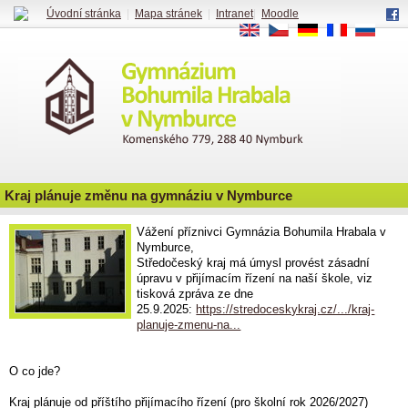
Úvodní stránka
|
Mapa stránek
|
Intranet
|
Moodle
EN
CS
DE
FR
RU
Kraj plánuje změnu na gymnáziu v Nymburce
Vážení příznivci Gymnázia Bohumila Hrabala v
Nymburce,
Středočeský kraj má úmysl provést zásadní
úpravu v přijímacím řízení na naší škole, viz
tisková zpráva ze dne
25.9.2025:
https://stredoceskykraj.cz/.../kraj-
planuje-zmenu-na...
O co jde?
Kraj plánuje od příštího přijímacího řízení (pro školní rok 2026/2027)