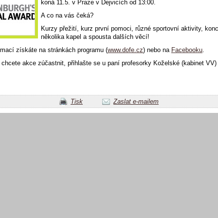
koná 11.5. v Praze v Dejvicích od 13:00.
A co na vás čeká?
Kurzy přežití, kurz první pomoci, různé sportovní aktivity, konc
několika kapel a spousta dalších věcí!
rmací získáte na stránkách programu (
www.dofe.cz
) nebo na
Facebooku
.
chcete akce zúčastnit, přihlašte se u paní profesorky Koželské (kabinet VV)
Tisk
Zaslat e-mailem