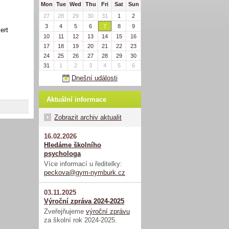
Mon
Tue
Wed
Thu
Fri
Sat
Sun
27
28
29
30
31
1
2
3
4
5
6
7
8
9
ert
10
11
12
13
14
15
16
17
18
19
20
21
22
23
24
25
26
27
28
29
30
31
1
2
3
4
5
6
Dnešní události
Aktuální informace
Zobrazit archiv aktualit
16.02.2026
Hledáme školního
psychologa
Více informací u ředitelky:
peckova@gym-nymburk.cz
03.11.2025
Výroční zpráva 2024-2025
Zveřejňujeme
výroční zprávu
za školní rok 2024-2025.