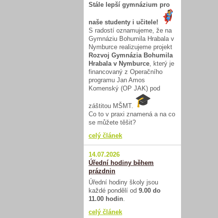
Stále lepší gymnázium pro
naše studenty i učitele!
S radostí oznamujeme, že na
Gymnáziu Bohumila Hrabala v
Nymburce realizujeme projekt
Rozvoj Gymnázia Bohumila
Hrabala v Nymburce
, který je
financovaný z Operačního
programu Jan Amos
Komenský (OP JAK) pod
záštitou MŠMT.
Co to v praxi znamená a na co
se můžete těšit?
celý článek
14.07.2026
Úřední hodiny během
prázdnin
Úřední hodiny školy jsou
každé pondělí od
9.00 do
11.00 hodin
.
celý článek