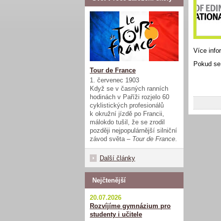
Více info
Pokud se 
Tour de France
1. červenec 1903
Když se v časných ranních
hodinách v Paříži rozjelo 60
cyklistických profesionálů
k okružní jízdě po Francii,
málokdo tušil, že se zrodil
později nejpopulárnější silniční
závod světa –
Tour de France
.
Další články
Nejčtenější
20.07.2026
Rozvíjíme gymnázium pro
studenty i učitele