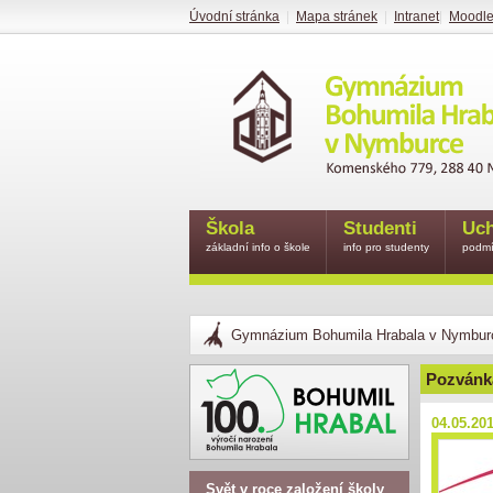
Úvodní stránka
|
Mapa stránek
|
Intranet
|
Moodl
Škola
Studenti
Uch
základní info o škole
info pro studenty
podmí
Gymnázium Bohumila Hrabala v Nymbur
Pozvánka
04.05.20
Svět v roce založení školy