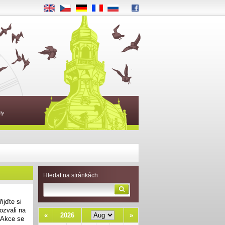
EN
CS
DE
FR
RU
ly
Hledat na stránkách
ijďte si
ozvali na
«
2026
»
. Akce se