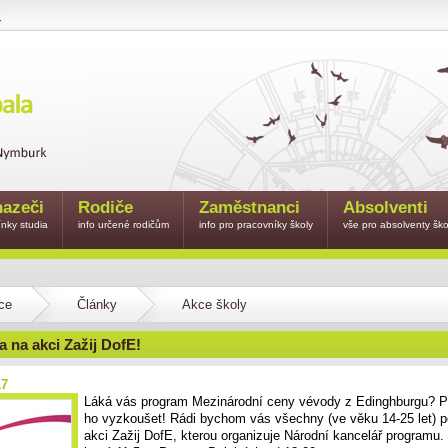
e
azeči
Rodiče
Zaměstnanci
Absolventi
nky studia
info určené rodičům
info pro pracovníky školy
vše pro absolventy ško
ce
Články
Akce školy
 na akci Zažij DofE!
17
Láká vás program Mezinárodní ceny vévody z Edinghburgu? Př
ho vyzkoušet! Rádi bychom vás všechny (ve věku 14-25 let) p
akci Zažij DofE, kterou organizuje Národní kancelář programu