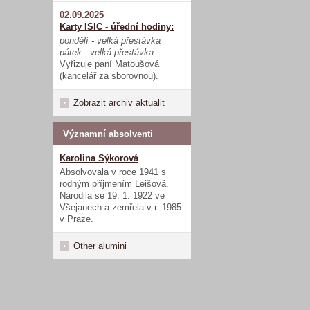
02.09.2025
Karty ISIC - úřední hodiny:
pondělí - velká přestávka
pátek - velká přestávka
Vyřizuje paní Matoušová
(kancelář za sborovnou).
Zobrazit archiv aktualit
Významní absolventi
Karolina Sýkorová
Absolvovala v roce 1941 s
rodným příjmením Leišová.
Narodila se 19. 1. 1922 ve
Všejanech a zemřela v r. 1985
v Praze.
Other alumini