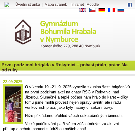
Úvodní stránka
|
Mapa stránek
|
Intranet
|
Moodle
EN
CS
DE
FR
RU
První podzimní brigáda v Rokytnici – počasí přálo, práce šla
od ruky
22.09.2025
O víkendu 19.–21. 9. 2025 vyrazila skupina šesti brigádníků
na první podzimní akci na chaty RSG v Rokytnici nad
Jizerou. Slunečné a teplé počasí nám hrálo do karet – díky
tomu jsme mohli provést nejen opravy uvnitř, ale i řadu
venkovních prací, jako byly nátěry či sekání trávy.
Níže přikládáme přehled všech uskutečněných činností.
Velké poděkování patří všem zúčastněným za aktivní
přístup a ochotu pomoci s údržbou našich chat!