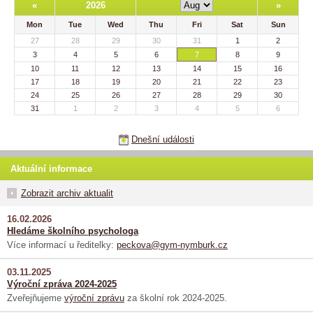
«
2026
»
Mon
Tue
Wed
Thu
Fri
Sat
Sun
27
28
29
30
31
1
2
3
4
5
6
7
8
9
10
11
12
13
14
15
16
17
18
19
20
21
22
23
24
25
26
27
28
29
30
31
1
2
3
4
5
6
Dnešní události
Aktuální informace
Zobrazit archiv aktualit
16.02.2026
Hledáme školního psychologa
Více informací u ředitelky:
peckova@gym-nymburk.cz
03.11.2025
Výroční zpráva 2024-2025
Zveřejňujeme
výroční zprávu
za školní rok 2024-2025.