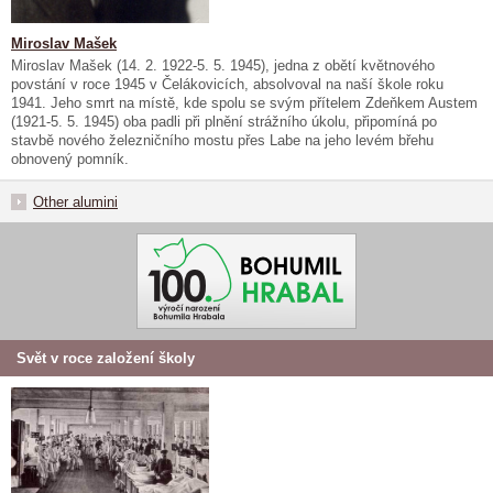
Miroslav Mašek
Miroslav Mašek (14. 2. 1922-5. 5. 1945), jedna z obětí květnového
povstání v roce 1945 v Čelákovicích, absolvoval na naší škole roku
1941. Jeho smrt na místě, kde spolu se svým přítelem Zdeňkem Austem
(1921-5. 5. 1945) oba padli při plnění strážního úkolu, připomíná po
stavbě nového železničního mostu přes Labe na jeho levém břehu
obnovený pomník.
Other alumini
Svět v roce založení školy