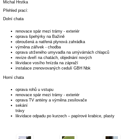
Michal Hrstka
Přehled prací:
Dolní chata
renovace spár mezi trámy - exteriér
oprava špehýrky na Bažině
obroušená a natřená plynová zahrádka
výměna zářivek - chodba
oprava utrženého umyvadla na umývárnách chlapců
revize dveří na chatách, objednání nových
likvidace vosího hnízda na zápraží
instalace zrenovovaných cedulí GBH Nbk
Horní chata
oprava rohů u vstupu
renovace spár mezi trámy - exteriér
oprava TV antény a výměna zesilovače
sekání
trávy
likvidace odpadu po kurzech – papírové krabice, plasty