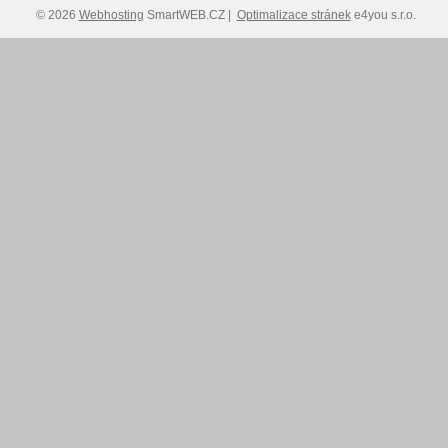
© 2026
Webhosting
SmartWEB.CZ |
Optimalizace stránek
e4you s.r.o.