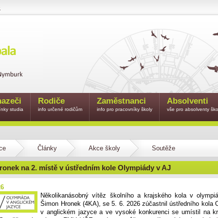
e
azeči
Rodiče
Zaměstnanci
Absolventi
nky studia
info určené rodičům
info pro pracovníky školy
vše pro absolventy ško
ce
Články
Akce školy
Soutěže
onek na 2. místě v ústředním kole Olympiády v AJ
26
Několikanásobný vítěz školního a krajského kola v olympi
Šimon Hronek (4KA), se 5. 6. 2026 zúčastnil ústředního kola
v anglickém jazyce a ve vysoké konkurenci se umístil na k