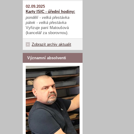
02.09.2025
Karty ISIC - úřední hodiny:
pondělí - velká přestávka
pátek - velká přestávka
Vyřizuje paní Matoušová
(kancelář za sborovnou).
Zobrazit archiv aktualit
Významní absolventi