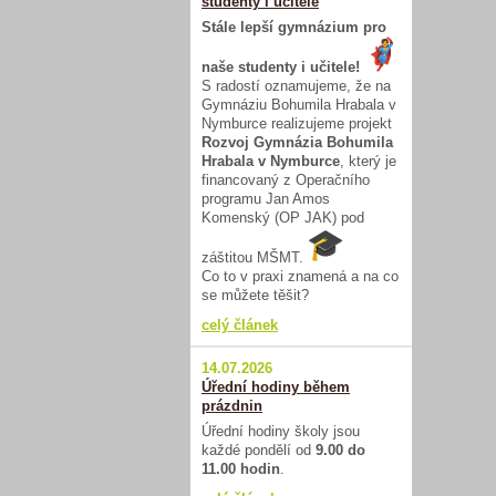
studenty i učitele
Stále lepší gymnázium pro
naše studenty i učitele!
S radostí oznamujeme, že na
Gymnáziu Bohumila Hrabala v
Nymburce realizujeme projekt
Rozvoj Gymnázia Bohumila
Hrabala v Nymburce
, který je
financovaný z Operačního
programu Jan Amos
Komenský (OP JAK) pod
záštitou MŠMT.
Co to v praxi znamená a na co
se můžete těšit?
celý článek
14.07.2026
Úřední hodiny během
prázdnin
Úřední hodiny školy jsou
každé pondělí od
9.00 do
11.00 hodin
.