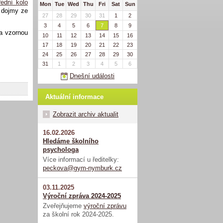
řední kolo
Mon
Tue
Wed
Thu
Fri
Sat
Sun
í dojmy ze
27
28
29
30
31
1
2
3
4
5
6
7
8
9
a vzornou
10
11
12
13
14
15
16
17
18
19
20
21
22
23
24
25
26
27
28
29
30
31
1
2
3
4
5
6
Dnešní události
Aktuální informace
Zobrazit archiv aktualit
16.02.2026
Hledáme školního
psychologa
Více informací u ředitelky:
peckova@gym-nymburk.cz
03.11.2025
Výroční zpráva 2024-2025
Zveřejňujeme
výroční zprávu
za školní rok 2024-2025.