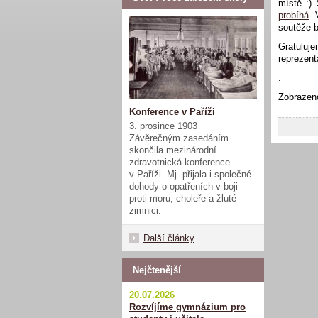
místě :)
probíhá
. 
soutěže b
Gratuluj
reprezent
.
Zobrazen
Konference v Paříži
3. prosince 1903
Závěrečným zasedáním
skončila mezinárodní
zdravotnická konference
v Paříži. Mj. přijala i společné
dohody o opatřeních v boji
proti moru, choleře a žluté
zimnici.
Další články
Nejčtenější
20.07.2026
Rozvíjíme gymnázium pro