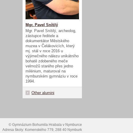
Mgr. Pavel Snítilý
Mgr. Pavel Snítilý, archeolog,
zástupce ředitele a
dokumentátor Městského
muzea v Čelákovicích, který
mj. stál v roce 2016 u
výjimečného nálezu unikátního
bohatě zdobeného meče
velmožů starého přes jedno
milénium, maturoval na
nymburském gymnáziu v roce
1994.
Other alumini
© Gymnázium Bohumila Hrabala v Nymburce
Adresa školy: Komenského 779, 288 40 Nymburk