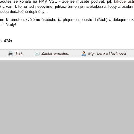
 Soutěž se konala na FMV VŠE - zde se můžete podívat, jak
takové úst
Víc vám k tomu teď nepovíme, jelikož Šimon je na ekokurzu, fotky a osobn
udou dodatečně doplněny...
eme k tomuto skvělému úspěchu (a přejeme spoustu dalších) a děkujeme z
aci školy!
o: 474x
Tisk
Zaslat e-mailem
Mgr. Lenka Havlinová