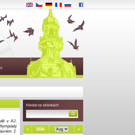
EN
CS
DE
FR
RU
ly
Hledat na stránkách
ádě v AJ,
 Olympiády
«
2026
»
rásném 2.