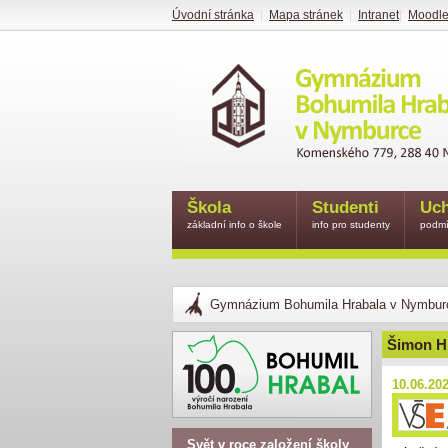
Úvodní stránka
|
Mapa stránek
|
Intranet
|
Moodl
Škola
Studenti
Uch
základní info o škole
info pro studenty
podmí
Gymnázium Bohumila Hrabala v Nymbur
Šimon Hr
10.06.20
Svět v roce založení školy