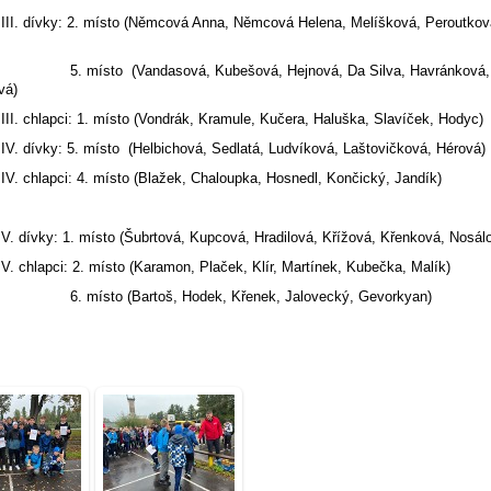
 III. dívky: 2. místo (Němcová Anna, Němcová Helena, Melíšková, Peroutkov
to (Vandasová, Kubešová, Hejnová, Da Silva, Havránková,
vá)
 III. chlapci: 1. místo (Vondrák, Kramule, Kučera, Haluška, Slavíček, Hodyc)
 IV. dívky: 5. místo (Helbichová, Sedlatá, Ludvíková, Laštovičková, Hérová)
 IV. chlapci: 4. místo (Blažek, Chaloupka, Hosnedl, Končický, Jandík)
 V. dívky: 1. místo (Šubrtová, Kupcová, Hradilová, Křížová, Křenková, Nosál
 V. chlapci: 2. místo (Karamon, Plaček, Klír, Martínek, Kubečka, Malík)
to (Bartoš, Hodek, Křenek, Jalovecký, Gevorkyan)