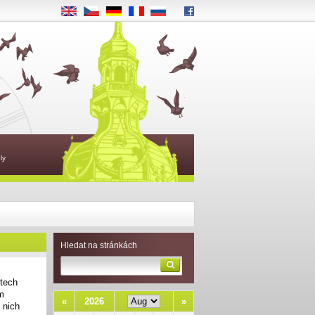
EN
CS
DE
FR
RU
ly
Hledat na stránkách
rtech
ým
«
2026
»
 nich