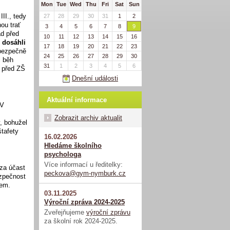
Mon
Tue
Wed
Thu
Fri
Sat
Sun
II., tedy
27
28
29
30
31
1
2
ou trať
3
4
5
6
7
8
9
ad před
10
11
12
13
14
15
16
 dosáhli
17
18
19
20
21
22
23
 bezpečně
24
25
26
27
28
29
30
l běh
31
1
2
3
4
5
6
k před ZŠ
Dnešní události
Aktuální informace
 V
Zobrazit archiv aktualit
, bohužel
štafety
16.02.2026
Hledáme školního
psychologa
Více informací u ředitelky:
za účast
peckova@gym-nymburk.cz
ezpečnost
rem.
03.11.2025
Výroční zpráva 2024-2025
Zveřejňujeme
výroční zprávu
za školní rok 2024-2025.