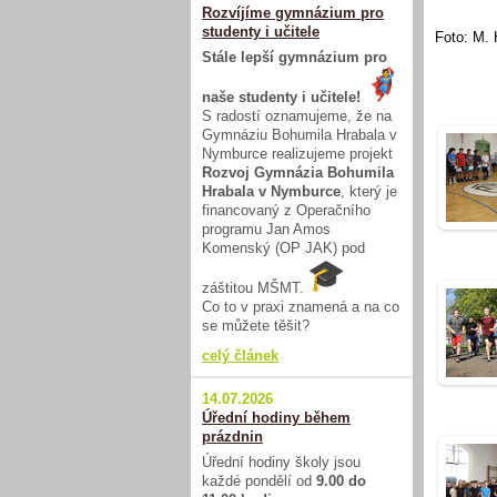
Rozvíjíme gymnázium pro
studenty i učitele
Foto: M. 
Stále lepší gymnázium pro
naše studenty i učitele!
S radostí oznamujeme, že na
Gymnáziu Bohumila Hrabala v
Nymburce realizujeme projekt
Rozvoj Gymnázia Bohumila
Hrabala v Nymburce
, který je
financovaný z Operačního
programu Jan Amos
Komenský (OP JAK) pod
záštitou MŠMT.
Co to v praxi znamená a na co
se můžete těšit?
celý článek
14.07.2026
Úřední hodiny během
prázdnin
Úřední hodiny školy jsou
každé pondělí od
9.00 do