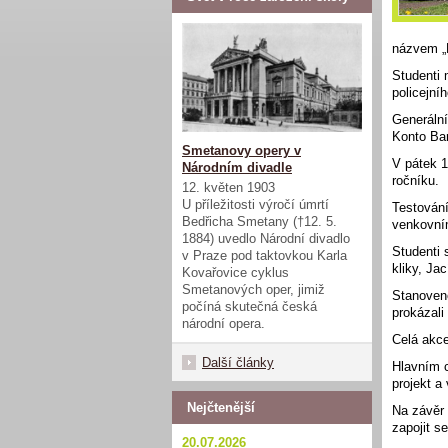
názvem „P
Studenti 
policejníh
Generální
Konto Bar
Smetanovy opery v
V pátek 1
Národním divadle
ročníku.
12. květen 1903
U příležitosti výročí úmrtí
Testování
Bedřicha Smetany (†12. 5.
venkovní
1884) uvedlo Národní divadlo
Studenti 
v Praze pod taktovkou Karla
kliky, Ja
Kovařovice cyklus
Smetanových oper, jimiž
Stanovené
počíná skutečná česká
prokázali
národní opera.
Celá akce
Další články
Hlavním c
projekt a
Nejčtenější
Na závěr 
zapojit s
20.07.2026