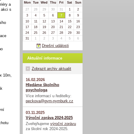
Mon
Tue
Wed
Thu
Fri
Sat
Sun
riéry a
 akci s
27
28
29
30
31
1
2
3
4
5
6
7
8
9
10
11
12
13
14
15
16
ního
17
18
19
20
21
22
23
24
25
26
27
28
29
30
dace
31
1
2
3
4
5
6
Dnešní události
ho
Aktuální informace
Zobrazit archiv aktualit
4x 10m,
16.02.2026
Hledáme školního
ak
psychologa
Více informací u ředitelky:
peckova@gym-nymburk.cz
vní
03.11.2025
Výroční zpráva 2024-2025
chotu
Zveřejňujeme
výroční zprávu
za školní rok 2024-2025.