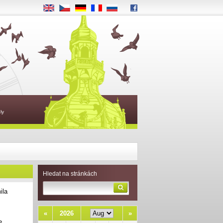
EN
CS
DE
FR
RU
ly
Hledat na stránkách
ila
y
«
2026
»
e