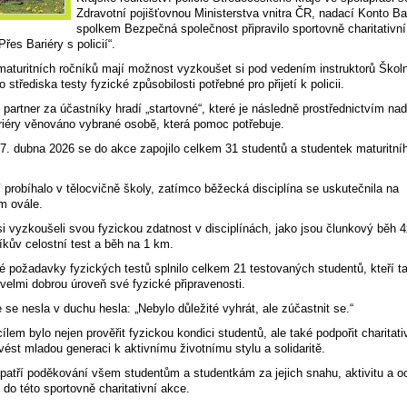
Zdravotní pojišťovnou Ministerstva vnitra ČR, nadací Konto Ba
spolkem Bezpečná společnost připravilo sportovně charitativní
řes Bariéry s policií“.
maturitních ročníků mají možnost vyzkoušet si pod vedením instruktorů Škol
o střediska testy fyzické způsobilosti potřebné pro přijetí k policii.
 partner za účastníky hradí „startovné“, které je následně prostřednictvím na
iéry věnováno vybrané osobě, která pomoc potřebuje.
7. dubna 2026 se do akce zapojilo celkem 31 studentů a studentek maturitní
 probíhalo v tělocvičně školy, zatímco běžecká disciplína se uskutečnila na
m ovále.
si vyzkoušeli svou fyzickou zdatnost v disciplínách, jako jsou člunkový běh 
cíkův celostní test a běh na 1 km.
 požadavky fyzických testů splnilo celkem 21 testovaných studentů, kteří t
 velmi dobrou úroveň své fyzické připravenosti.
 se nesla v duchu hesla: „Nebylo důležité vyhrát, ale zúčastnit se.“
ílem bylo nejen prověřit fyzickou kondici studentů, ale také podpořit charitati
 vést mladou generaci k aktivnímu životnímu stylu a solidaritě.
patří poděkování všem studentům a studentkám za jejich snahu, aktivitu a o
e do této sportovně charitativní akce.