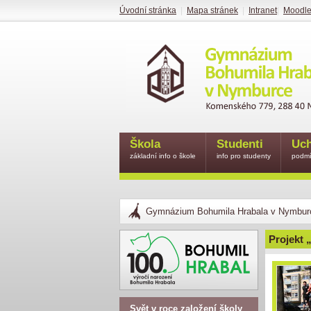
Úvodní stránka
|
Mapa stránek
|
Intranet
|
Moodl
Škola
Studenti
Uch
základní info o škole
info pro studenty
podmí
Gymnázium Bohumila Hrabala v Nymbur
Projekt „
Svět v roce založení školy