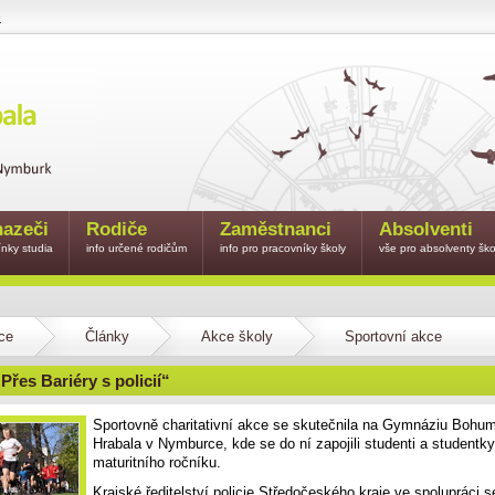
e
azeči
Rodiče
Zaměstnanci
Absolventi
nky studia
info určené rodičům
info pro pracovníky školy
vše pro absolventy ško
ce
Články
Akce školy
Sportovní akce
Přes Bariéry s policií“
Sportovně charitativní akce se skutečnila na Gymnáziu Bohum
Hrabala v Nymburce, kde se do ní zapojili studenti a studentk
maturitního ročníku.
Krajské ředitelství policie Středočeského kraje ve spolupráci s