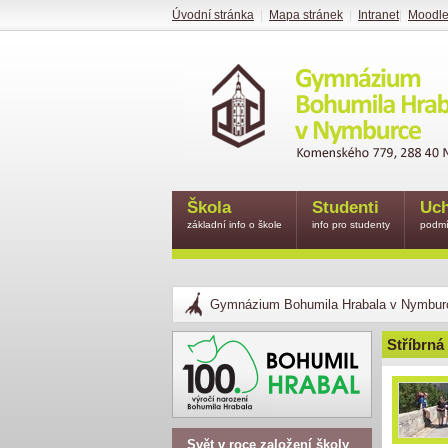
Úvodní stránka
|
Mapa stránek
|
Intranet
|
Moodl
Škola
Studenti
Uch
základní info o škole
info pro studenty
podmí
Gymnázium Bohumila Hrabala v Nymbur
Stříbrná
Svět v roce založení školy