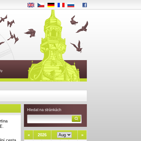
EN
CS
DE
FR
RU
ly
Hledat na stránkách
rtina
fE.
«
2026
»
lní cesta