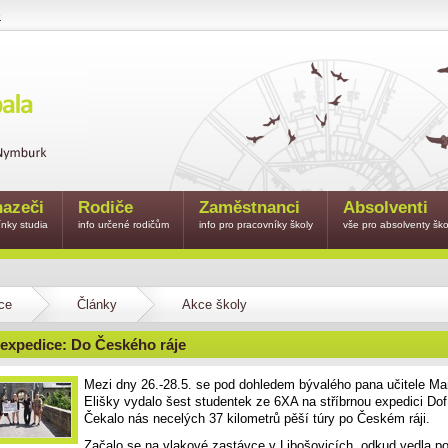
e
azeči
Rodiče
Zaměstnanci
Absolventi
nky studia
info určené rodičům
info pro pracovníky školy
vše pro absolventy ško
ce
Články
Akce školy
 expedice: Do Českého ráje
Mezi dny 26.-28.5. se pod dohledem bývalého pana učitele Ma
Elišky vydalo šest studentek ze 6XA na stříbrnou expedici Do
Čekalo nás necelých 37 kilometrů pěší túry po Českém ráji.
Začalo se na vlakové zastávce v Libošovicích, odkud vedla po