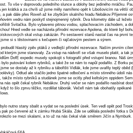
ost. To vše v doprovodu poledního slunce a oblohy bez jediného mráčku. Pa
a jen krátká a za chvíli už jsme měly namířeno opět k Libošovicím na větší 
, a pak dále přes Roveň až ke zbytkům skalního hradu Nebákov.Příjemné os
upňovém vedru nám poskytl stejnojmenný rybník. Dva kilometry dále už leželo
bořiště Svitačka. Bylo vybaveno pitnou vodou, splachovacím záchodem, a d
rchou! Hned vedle se nacházela přírodní rezervace Apolena, do které byl bohu
 pískovcových skal vstup zakázán. Po sestavení stanů nastal čas na první tep
 jsme si s těstovinami s kečupem či rajčatovým pestem a sýrem.
probudil hlasitý zpěv ptáků z vedlejší přírodní rezervace. Naším prvním cíle
od kterým jsme stanovaly. Za vstup na nádvoří se však muselo platit, a tak 
vidlům DofE expedic musely spokojit s fotografií před vstupní branou. Náš úm
 bylo putování kolem rybníků, a také že se nám to napůl podařilo. Z Borku p
jsme se dostaly až k rybníku a tábořišti Vidlák, kde jsme uvařily teplý oběd 
 polévky). Odtud ale stačilo jedno špatné odbočení a místo stinného údolí nás
, takže místo rybníků a studánek jsme se ocitly před keltským oppidem Sem
na nás opět čekal rybník Nebákov. Druhý večer se nám podařilo nasbírat dos
i když to šlo zprvu těžko, rozdělat táborák. Večeři nám tak obohatily opékané
lows.
 bylo nutno stany sbalit a vydat se na poslední úsek. Ten vedl opět pod Trosk
a pak po červené až k zámku Hrubá Skála. Zde se udělala poslední fotka s D
prolezlo se mezi skalami, a to už na nás čekal vlak směrem Jičín a Nymburk.
 Vokáčová 6XA