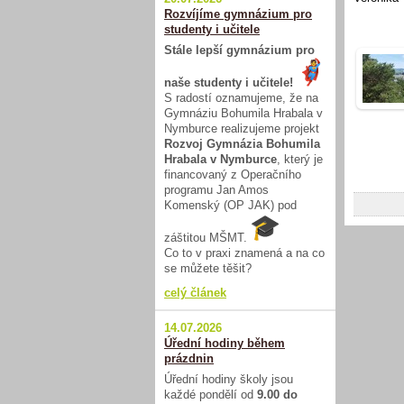
Rozvíjíme gymnázium pro
studenty i učitele
Stále lepší gymnázium pro
naše studenty i učitele!
S radostí oznamujeme, že na
Gymnáziu Bohumila Hrabala v
Nymburce realizujeme projekt
Rozvoj Gymnázia Bohumila
Hrabala v Nymburce
, který je
financovaný z Operačního
programu Jan Amos
Komenský (OP JAK) pod
záštitou MŠMT.
Co to v praxi znamená a na co
se můžete těšit?
celý článek
14.07.2026
Úřední hodiny během
prázdnin
Úřední hodiny školy jsou
každé pondělí od
9.00 do