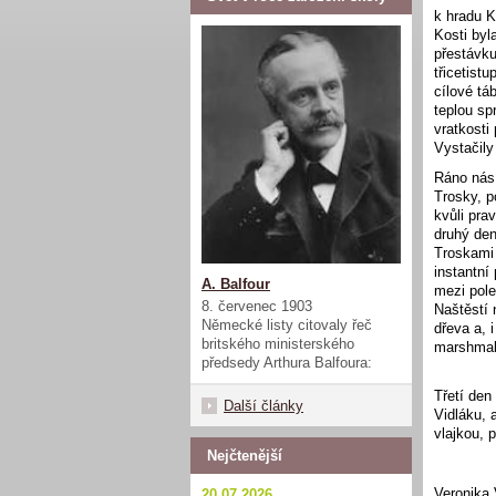
k hradu K
Kosti byl
přestávku
třicetist
cílové tá
teplou sp
vratkosti
Vystačily
Ráno nás 
Trosky, p
kvůli pra
druhý den
Troskami 
instantní
A. Balfour
mezi pole
8. červenec 1903
Naštěstí 
Německé listy citovaly řeč
dřeva a, 
britského ministerského
marshmal
předsedy Arthura Balfoura:
Třetí den
Další články
Vidláku, 
vlajkou, 
Nejčtenější
Veronika
20.07.2026