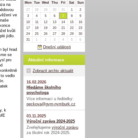
Mon
Tue
Wed
Thu
Fri
Sat
Sun
uza na
obědovou
27
28
29
30
31
1
2
věžení ve
3
4
5
6
7
8
9
 naše
10
11
12
13
14
15
16
okonce
17
18
19
20
21
22
23
žel kvůli
24
25
26
27
28
29
30
lé jídlo.
31
1
2
3
4
5
6
Dnešní události
m byl hrad
jsme se
Aktuální informace
ysl pro
od
(konkrétně
Zobrazit archiv aktualit
 to vedlo
ín.
16.02.2026
tatek
Hledáme školního
psychologa
Více informací u ředitelky:
peckova@gym-nymburk.cz
y, k
ofE
03.11.2025
Výroční zpráva 2024-2025
Zveřejňujeme
výroční zprávu
za školní rok 2024-2025.