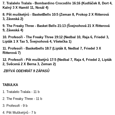
7. Tralalelo Tralala - Bombardino Crocodilo 16:16 (Kudláček 8, Dort 4,
Kalný 3 X Hamtil 11, Nosál 4)
8. Pět mušketýrů - BasketBells 10:5 (Zeman 8, Prokop 2 X Ritterová
3, Záveská 2)
9. The Freaky Three - Basket Bells 21:13 (Švejnohová 21 X Ritterová
9, Záveská 4)
10. Profesoři - The Freaky Three 19:12 (Nedbal 10, Raja 6, Friedel 3,
Lipták 1 X Tax 5, Švejnohová 4, Všetečka 1)
11. Profesoři - Basketbells 18:7 (Lipták 8, Nedbal 7, Friedel 3 X
Ritterová 7)
12. Profesoři - Pět mušketýrů 17:5 (Nedbal 7, Raja 4, Friedel 2, Lipták
2, Svěcená 2 X Berna 3, Zeman 2)
ZBÝVÁ ODEHRÁT 9 ZÁPASŮ
TABULKA
1. Tratalelo Tralala - 11 b
2. The Freaky Three - 11 b
3. Profesoři - 9 b
4. Pět Mušketýrů - 7 b