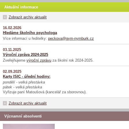
Aktuální informace
Zobrazit archiv aktualit
16.02.2026
Hledáme školního psychologa
Více informací u ředitelky:
peckova@gym-nymburk.cz
03.11.2025
Výroční zpráva 2024-2025
Zveřejňujeme
výroční zprávu
za školní rok 2024-2025.
02.09.2025
Karty ISIC - úřední hodiny:
pondělí - velká přestávka
pátek - velká přestávka
Vyřizuje paní Matoušová (kancelář za sborovnou).
Zobrazit archiv aktualit
Významní absolventi