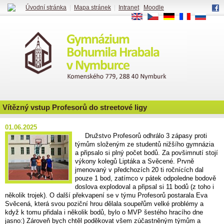
Úvodní stránka
|
Mapa stránek
|
Intranet
|
Moodle
EN
CS
DE
FR
RU
Vítězný vstup Profesorů do streetové ligy
01.06.2025
Družstvo Profesorů odhrálo 3 zápasy proti
týmům složeným ze studentů nižšího gymnázia
a připsalo si plný počet bodů. Za povšimnutí stojí
výkony kolegů Liptáka a Svěcené. Prvně
jmenovaný v předchozích 20 ti ročnících dal
pouze 1 bod, zatímco v pátek odpoledne bodově
doslova explodoval a připsal si 11 bodů (z toho i
několik trojek). O další překvapení se v týmu Profesorů postarala Eva
Svěcená, která svou poziční hrou dělala soupeřům velké problémy a
když k tomu přidala i několik bodů, bylo o MVP šestého hracího dne
jasno:) Zároveň bych chtěl poděkovat všem zúčastněným týmům a