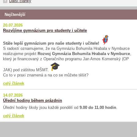
Další články
Nejčtenější
20.07.2026
Rozvíjíme gymnázium pro studenty i učitele
Stále lepší gymnázium pro naše studenty i učitele!
S radostí oznamujeme, že na Gymnáziu Bohumila Hrabala v Nymburce
realizujeme projekt
Rozvoj Gymnázia Bohumila Hrabala v Nymburce
,
který je financovaný z Operačního programu Jan Amos Komenský (OP
JAK) pod záštitou MŠMT.
Co to v praxi znamená a na co se můžete těšit?
celý článek
14.07.2026
Úřední hodiny během prázdnin
Úřední hodiny školy jsou každé pondělí od
9.00 do 11.00 hodin
.
celý článek