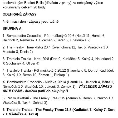
pochválit tým Basket Bells (děvčata z primy) za nebojácný výkon
korunovaný celkem 28 body.
ODEHRANÉ ZÁPASY
4.-6. hrací den - zápasy jsou tučně
SKUPINA A
1. Bombarddiro Crocodilo - Pět mušketýrů 20:6 (Nosál 11, Hamtil 6,
Heidrich 2, Němeček 1 X Zeman 2,Beran 2, Chaloupka 2)
2. The Freaky Three -Krtci 20:4 (Švejnohová 11, Tax 6, Všetečka 3 X
Mustafa 3, Denis 2)
3. Tratalelo Tralala - Krtci 20:8 (Dort 9, Kudláček 5, Kalný 4, Hauerland 2
X Suchánek 4, Oliver 4)
4. Tralalelo Tralala - Pět mušketýrů 20:12 (Hauerland 8, Dort 8, Kudláček
3, Kalný 1 X Beran 10, Zeman 1, Prokop 1)
X. Bombarddiro Crocodilo - Autíčka 20:14 (Hamtil 14, Heidrich 4, Bárta 1,
Němeček 1 X Slavíček 10, Jakouš 3, Zemek 1)
-
VÝSLEDEK ZÁPASU
ANULOVÁN - Autíčka patří do skupiny B
5. Pět mušketýrů - The Freaky Free 8:15 (Zeman 4, Beran 3, Prokop 1 X
Všetečka 8, Tax 4, Dohnal 3)
6. Tralalelo Tralala - The Freaky Three 21:8 (Kudláček 7, Kalný 7, Dort
7 X Všetečka 4, Tax 4)