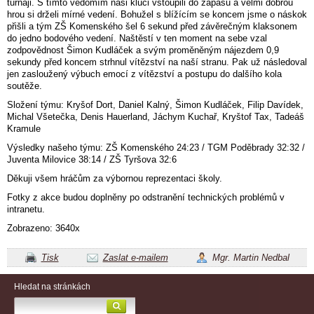
turnaji. S tímto vědomím naši kluci vstoupili do zápasu a velmi dobrou
hrou si drželi mírné vedení. Bohužel s blížícím se koncem jsme o náskok
přišli a tým ZŠ Komenského šel 6 sekund před závěrečným klaksonem
do jedno bodového vedení. Naštěstí v ten moment na sebe vzal
zodpovědnost Šimon Kudláček a svým proměněným nájezdem 0,9
sekundy před koncem strhnul vítězství na naší stranu. Pak už následoval
jen zasloužený výbuch emocí z vítězství a postupu do dalšího kola
soutěže.
Složení týmu: Kryšof Dort, Daniel Kalný, Šimon Kudláček, Filip Davídek,
Michal Všetečka, Denis Hauerland, Jáchym Kuchař, Kryštof Tax, Tadeáš
Kramule
Výsledky našeho týmu: ZŠ Komenského 24:23 / TGM Poděbrady 32:32 /
Juventa Milovice 38:14 / ZŠ Tyršova 32:6
Děkuji všem hráčům za výbornou reprezentaci školy.
Fotky z akce budou doplněny po odstranění technických problémů v
intranetu.
Zobrazeno: 3640x
Tisk
Zaslat e-mailem
Mgr. Martin Nedbal
Hledat na stránkách