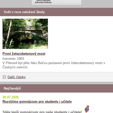
Svět v roce založení školy
První železobetonový most
červenec 1903
V Přerově byl přes řeku Bečvu postaven první železobetonový most v
Českých zemích.
Další články
Nejčtenější
20.07.2026
Rozvíjíme gymnázium pro studenty i učitele
Stále lepší gymnázium pro naše studenty i učitele!