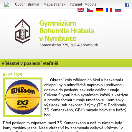
Úvodní stránka
|
Mapa stránek
|
Intranet
|
Moodle
EN
CS
DE
FR
RU
Vítězství v poslední vteřině!
01.05.2025
Okresní kolo základních škol v basketbalu
chlapců bylo mimořádně napínavou podívanou
doslova do poslední sekundy celého turnaje.
Celkem 5 týmů hrálo systémem každý s každým
a protože formát turnaje umožňoval i remízový
výsledek, tak nakonec 3 týmy (TGM Poděbrady,
ZŠ Komenského, GBH) musely bojovat o každý
bod.
Před posledním zápasem mezi ZŠ Komenského a naším týmem byly
karty rozdány jasně. Naše vítězství by znamenalo celkové vítězství v