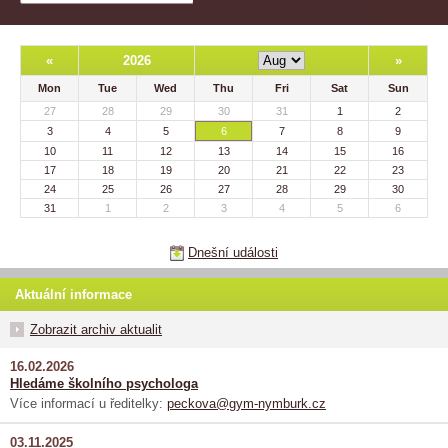
«
2026
»
Mon
Tue
Wed
Thu
Fri
Sat
Sun
27
28
29
30
31
1
2
3
4
5
6
7
8
9
10
11
12
13
14
15
16
17
18
19
20
21
22
23
24
25
26
27
28
29
30
31
1
2
3
4
5
6
Dnešní události
Aktuální informace
Zobrazit archiv aktualit
16.02.2026
Hledáme školního psychologa
Více informací u ředitelky:
peckova@gym-nymburk.cz
03.11.2025