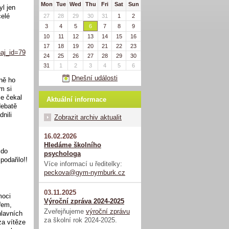
Mon
Tue
Wed
Thu
Fri
Sat
Sun
l jen
celé
27
28
29
30
31
1
2
3
4
5
6
7
8
9
10
11
12
13
14
15
16
17
18
19
20
21
22
23
naj_id=79
24
25
26
27
28
29
30
31
1
2
3
4
5
6
Dnešní události
ně ho
m si
je čekal
Aktuální informace
debatě
nili
Zobrazit archiv aktualit
16.02.2026
Hledáme školního
 do
psychologa
odařilo!!
Více informací u ředitelky:
peckova@gym-nymburk.cz
03.11.2025
moci
Výroční zpráva 2024-2025
řem,
Zveřejňujeme
výroční zprávu
hlavních
za školní rok 2024-2025.
za vítěze