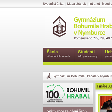
Úvodní stránka
|
Mapa stránek
|
Intranet
|
Moodl
Škola
Studenti
Uch
základní info o škole
info pro studenty
podmí
Gymnázium Bohumila Hrabala v Nymbur
Finále X
Svět v roce založení školy