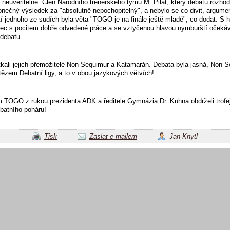
, neuvěřitelné. Člen Národního trenérského týmu M. Pilát, který debatu rozhod
onečný výsledek za "absolutně nepochopitelný", a nebylo se co divit, argume
í jednoho ze sudích byla věta "TOGO je na finále ještě mladé", co dodat. S h
ec s pocitem dobře odvedené práce a se vztyčenou hlavou nymburští očekáv
 debatu.
tkali jejich přemožitelé Non Sequimur a Katamarán. Debata byla jasná, Non 
ítězem Debatní ligy, a to v obou jazykových větvích!
 TOGO z rukou prezidenta ADK a ředitele Gymnázia Dr. Kuhna obdrželi trofej
batního poháru!
Tisk
Zaslat e-mailem
Jan Knytl