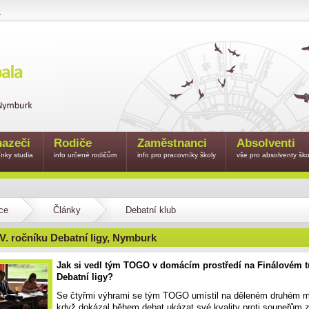
e
azeči
Rodiče
Zaměstnanci
Absolventi
nky studia
info určené rodičům
info pro pracovníky školy
vše pro absolventy ško
ce
Články
Debatní klub
IV. ročníku Debatní ligy, Nymburk
Jak si vedl tým TOGO v domácím prostředí na Finálovém t
Debatní ligy?
Se čtyřmi výhrami se tým TOGO umístil na děleném druhém m
když dokázal během debat ukázat své kvality proti soupeřům 