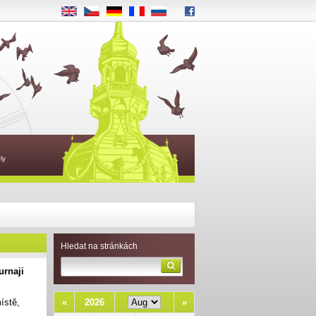
EN
CS
DE
FR
RU
ly
Hledat na stránkách
urnaji
«
2026
»
ístě,
z