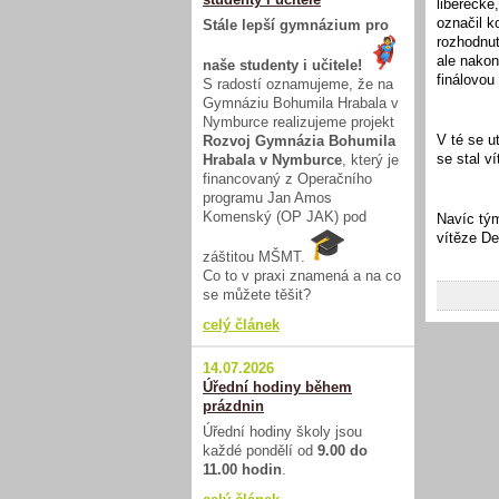
liberecké
označil k
Stále lepší gymnázium pro
rozhodnut
ale nakon
naše studenty i učitele!
finálovou
S radostí oznamujeme, že na
Gymnáziu Bohumila Hrabala v
Nymburce realizujeme projekt
V té se u
Rozvoj Gymnázia Bohumila
se stal v
Hrabala v Nymburce
, který je
financovaný z Operačního
programu Jan Amos
Komenský (OP JAK) pod
Navíc tým
vítěze De
záštitou MŠMT.
Co to v praxi znamená a na co
se můžete těšit?
celý článek
14.07.2026
Úřední hodiny během
prázdnin
Úřední hodiny školy jsou
každé pondělí od
9.00 do
11.00 hodin
.