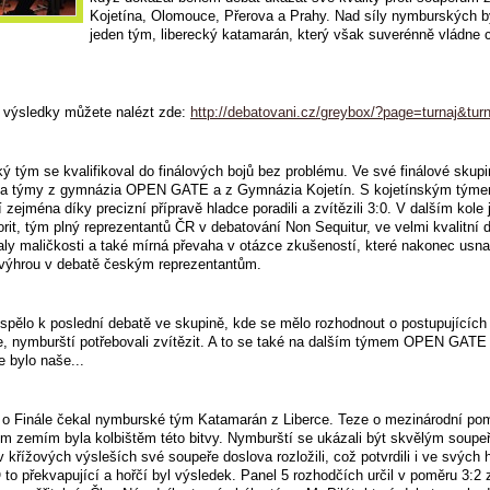
Kojetína, Olomouce, Přerova a Prahy. Nad síly nymburských by
jeden tým, liberecký katamarán, který však suverénně vládne 
 výsledky můžete nalézt zde:
http://debatovani.cz/greybox/?page=turnaj&tur
 tým se kvalifikoval do finálových bojů bez problému. Ve své finálové skupi
va týmy z gymnázia OPEN GATE a z Gymnázia Kojetín. S kojetínským týme
 zejména díky precizní přípravě hladce poradili a zvítězili 3:0. V dalším kole 
orit, tým plný reprezentantů ČR v debatování Non Sequitur, ve velmi kvalitní 
ly maličkosti a také mírná převaha v otázce zkušeností, které nakonec usnad
 výhrou v debatě českým reprezentantům.
spělo k poslední debatě ve skupině, kde se mělo rozhodnout o postupujících
e, nymburští potřebovali zvítězit. A to se také na dalším týmem OPEN GATE p
e bylo naše...
 o Finále čekal nymburské tým Katamarán z Liberce. Teze o mezinárodní po
m zemím byla kolbištěm této bitvy. Nymburští se ukázali být skvělým soupe
 křížových výsleších své soupeře doslova rozložili, což potvrdili i ve svých 
 to překvapující a hořčí byl výsledek. Panel 5 rozhodčích určil v poměru 3:2 