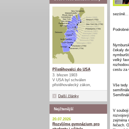
sezóně...
Podrobné
Nymburský
čekaly d
nymburští
velký fav
rozhodova
Přistěhovalci do USA
cestu za
3. březen 1903
V USA byl schválen
přistěhovalecký zákon,
Vše tedy 
semifinál
Semifinál
Další články
Nejčtenější
V souboji
rozvojový
20.07.2026
zejména v
Rozvíjíme gymnázium pro
řečech. O
studenty i učitele