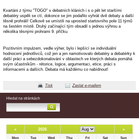
Kvartáni z týmu "TOGO" v debatních kláních i s o pět let staršími
debatéry uspěli se ctí, dokonce se jim podařilo vyhrát dvě debaty a další
těsně prohráli! Celkově se umístili na uprosted startovního pole 11 týmů
na šestém místě. Druhý začínající tým obsadil s jednou výhrou a
několika těsnými prohrami 9. příčku.
Pozitivním impulzem, vedle výher, bylo i lepšící se individuální
hodnocení jednotlivců, což jen a jen namotivovalo debatéry a debatérky k
další práci a sebezdokonalování v oblastech ve kterých debata pomáhá
svým účastníkům - rétorice, logice, argumentaci, etice, práci s
informacemi a dalších. Debata má každému co nabídnout!
Tisk
Zaslat e-mailem
Hledat na stránkách
«
2026
»
Mon
Tue
Wed
Thu
Fri
Sat
Sun