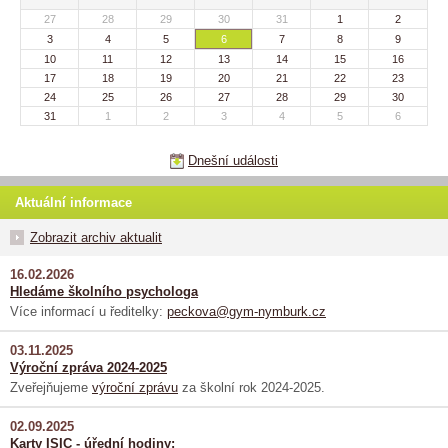
27
28
29
30
31
1
2
3
4
5
6
7
8
9
10
11
12
13
14
15
16
17
18
19
20
21
22
23
24
25
26
27
28
29
30
31
1
2
3
4
5
6
Dnešní události
Aktuální informace
Zobrazit archiv aktualit
16.02.2026
Hledáme školního psychologa
Více informací u ředitelky:
peckova@gym-nymburk.cz
03.11.2025
Výroční zpráva 2024-2025
Zveřejňujeme
výroční zprávu
za školní rok 2024-2025.
02.09.2025
Karty ISIC - úřední hodiny: