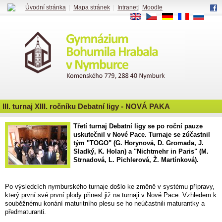
Úvodní stránka
|
Mapa stránek
|
Intranet
|
Moodle
EN
CS
DE
FR
RU
III. turnaj XIII. ročníku Debatní ligy - NOVÁ PAKA
Třetí turnaj Debatní ligy se po roční pauze
uskutečnil v Nové Pace. Turnaje se zúčastnil
tým "TOGO" (G. Horynová, D. Gromada, J.
Sladký, K. Holan) a "Nichtmehr in Paris" (M.
Strnadová, L. Pichlerová, Ž. Martínková).
Po výsledcích nymburského turnaje došlo ke změně v systému přípravy,
který první své první plody přinesl již na turnaji v Nové Pace. Vzhledem k
souběžnému konání maturitního plesu se ho neúčastnili maturantky a
předmaturanti.