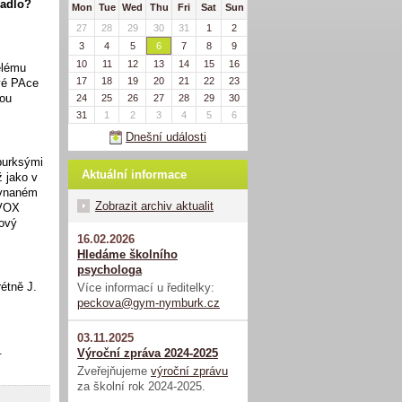
padlo?
Mon
Tue
Wed
Thu
Fri
Sat
Sun
27
28
29
30
31
1
2
3
4
5
6
7
8
9
10
11
12
13
14
15
16
ělému
17
18
19
20
21
22
23
ové PAce
vou
24
25
26
27
28
29
30
31
1
2
3
4
5
6
Dnešní události
burksými
Aktuální informace
ž jako v
ovnaném
Zobrazit archiv aktualit
"VOX
lový
16.02.2026
Hledáme školního
psychologa
étně J.
Více informací u ředitelky:
peckova@gym-nymburk.cz
03.11.2025
.
Výroční zpráva 2024-2025
Zveřejňujeme
výroční zprávu
za školní rok 2024-2025.