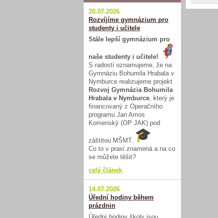
20.07.2026
Rozvíjíme gymnázium pro
studenty i učitele
Stále lepší gymnázium pro
naše studenty i učitele!
S radostí oznamujeme, že na
Gymnáziu Bohumila Hrabala v
Nymburce realizujeme projekt
Rozvoj Gymnázia Bohumila
Hrabala v Nymburce
, který je
financovaný z Operačního
programu Jan Amos
Komenský (OP JAK) pod
záštitou MŠMT.
Co to v praxi znamená a na co
se můžete těšit?
celý článek
14.07.2026
Úřední hodiny během
prázdnin
Úřední hodiny školy jsou