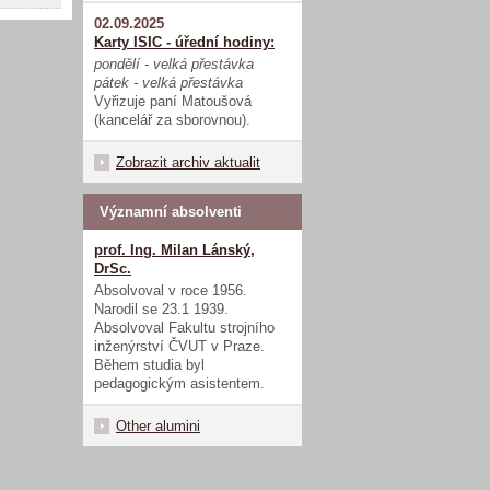
02.09.2025
Karty ISIC - úřední hodiny:
pondělí - velká přestávka
pátek - velká přestávka
Vyřizuje paní Matoušová
(kancelář za sborovnou).
Zobrazit archiv aktualit
Významní absolventi
prof. Ing. Milan Lánský,
DrSc.
Absolvoval v roce 1956.
Narodil se 23.1 1939.
Absolvoval Fakultu strojního
inženýrství ČVUT v Praze.
Během studia byl
pedagogickým asistentem.
Other alumini