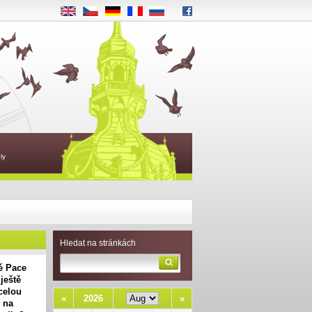
EN
CS
DE
FR
RU
ly
Hledat na stránkách
vé Pace
ještě
celou
«
2026
»
e na