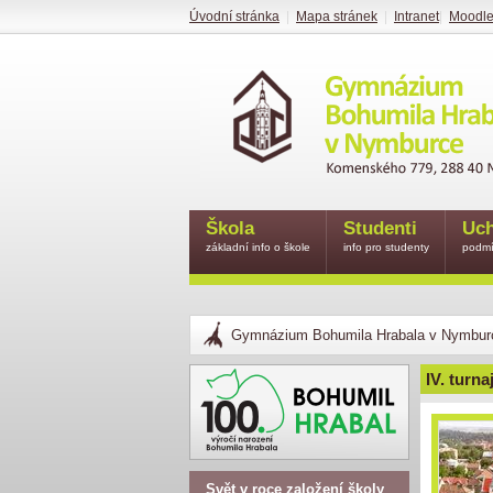
Úvodní stránka
|
Mapa stránek
|
Intranet
|
Moodl
Škola
Studenti
Uch
základní info o škole
info pro studenty
podmí
Gymnázium Bohumila Hrabala v Nymbur
IV. turn
Svět v roce založení školy