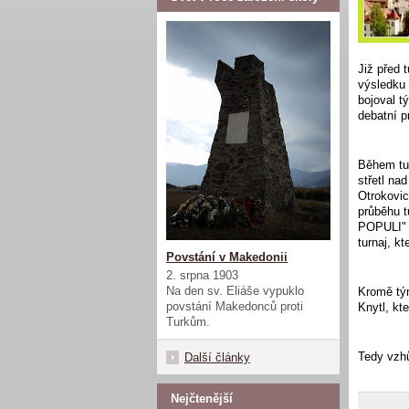
Již před 
výsledku 
bojoval t
debatní p
Během tur
střetl na
Otrokovic
průběhu 
POPULI" n
turnaj, k
Povstání v Makedonii
2. srpna 1903
Na den sv. Eliáše vypuklo
Kromě tým
povstání Makedonců proti
Knytl, kt
Turkům.
Tedy vzhů
Další články
Nejčtenější