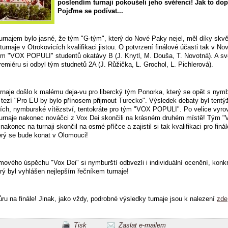
poslendím turnaji pokoušeli jeho svěřenci! Jak to do
Pojďme se podívat...
turnajem bylo jasné, že tým "G-tým", který do Nové Paky nejel, měl díky skv
turnaje v Otrokovicích kvalifikaci jistou. O potvrzení finálové účasti tak v N
ým "VOX POPULI" studentů okatávy B (J. Knytl, M. Douša, T. Novotná). A s
remiéru si odbyl tým studnetů 2A (J. Růžička, L. Grochol, L. Pichlerová).
naje došlo k malému deja-vu pro libercký tým Ponorka, který se opět s nym
d tezí "Pro EU by bylo přínosem přijmout Turecko". Výsledek debaty byl tentý
ích, nymburské vítězství, tentokráte pro tým "VOX POPULI". Po velice vyr
turnaje nakonec nováčci z Vox Dei skončili na krásném druhém místě! Tým 
akonec na turnaji skončil na osmé příčce a zajistil si tak kvalifikaci pro finá
terý se bude konat v Olomouci!
ového úspěchu "Vox Dei" si nymburští odbvezli i individuální ocenění, konkr
erý byl vyhlášen nejlepším řečníkem turnaje!
ru na finále! Jinak, jako vždy, podrobné výsledky turnaje jsou k nalezení
zde
Tisk
Zaslat e-mailem