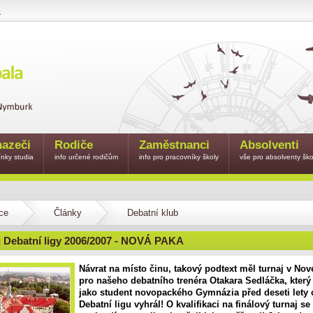
e
azeči
Rodiče
Zaměstnanci
Absolventi
nky studia
info určené rodičům
info pro pracovníky školy
vše pro absolventy ško
ce
Články
Debatní klub
aj Debatní ligy 2006/2007 - NOVÁ PAKA
Návrat na místo činu, takový podtext měl turnaj v No
pro našeho debatního trenéra Otakara Sedláčka, který 
jako student novopackého Gymnázia před deseti lety 
Debatní ligu vyhrál! O kvalifikaci na finálový turnaj s