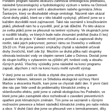
Pondělní program našeho ekokurzu zahrnoval ornitologickou přednášku,
následně fytocenologický a hydrobiologický výzkum v terénu na Ostrově.
Tam jsme se jako první sešli s absolventem našeho gymnázia Jirkou
Šantavým, který se dlouhodobě věnuje ornitologii. Názorně nám ukázal
různé druhy ptáků, které se v této lokalitě vyskytují, přičemž jsme se o
každém dozvěděli nové zajímavosti. Také nás seznámil s kroužkováním
ptáků, předvedl nám ho a vysvětlil, proč je tak důležité. Po této ukázce
ze světa ptáků jsme se přesunuli na terénní výzkumy. Ve skupinách jsme
si rozdělili lokality, ve kterých bude naše zkoumání probíhat (louka či les)
a pustili se do práce. V daném místě jsme určovali a zapisovali druhy
rostlin, také jejich pokryvnost, pomocí rámu se čtverečky o velikosti
10x10 cm. Poté jsme pomocí smýkačky chytali a následně určovali
druhy živočichů, kteří zde žijí. Mezitím se druhá půlka naší skupinky
věnovala testování vody ve slepém rameni Labe u Ostrova. Dostali jsme
do skupin kufříky s vybavením na zjištění pH, tvrdosti vody a obsahu
různých prvků. Všechny výsledky jsme následně na konci programu
zapsali, abychom z nich na konci kurzu mohli vytvořit výstup.
V úterý jsme se sešli ve škole a zbytek dne jsme strávili s panem
Jakubem Vebrem, lektorem ze Střediska ekologické výchovy Horní
Maršov a ekocentra Huslík, kam jsme se chystali další den. V první části
dne nás pan Vebr uvedl do problematiky klimatické změny a
skleníkového efektu, poté jsme si zahráli ekologickou hru Podnebín, ve
které jsme jako zastupitelé obce rozhodovali o zavedení preventivních
opatření proti klimatickým změnám. Tím jsme se seznámili s různými
možnostmi prevence a řešení následků klimatické změny pro naše města
a obce. V druhé části dne jsme se přesunuli ven s termokamerami, díky