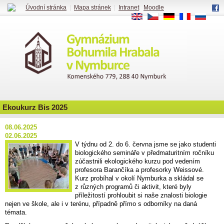
Úvodní stránka
|
Mapa stránek
|
Intranet
|
Moodle
EN
CS
DE
FR
RU
Ekoukurz Bis 2025
08.06.2025
02.06.2025
V týdnu od 2. do 6. června jsme se jako studenti
biologického semináře v předmaturitním ročníku
zúčastnili ekologického kurzu pod vedením
profesora Barančíka a profesorky Weissové.
Kurz probíhal v okolí Nymburka a skládal se
z různých programů či aktivit, které byly
příležitostí prohloubit si naše znalosti biologie
nejen ve škole, ale i v terénu, případně přímo s odborníky na daná
témata.