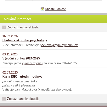
Dnešní události
Aktuální informace
Zobrazit archiv aktualit
16.02.2026
Hledáme školního psychologa
Více informací u ředitelky:
peckova@gym-nymburk.cz
03.11.2025
Výroční zpráva 2024-2025
Zveřejňujeme
výroční zprávu
za školní rok 2024-2025.
02.09.2025
Karty ISIC - úřední hodiny:
pondělí - velká přestávka
pátek - velká přestávka
Vyřizuje paní Matoušová (kancelář za sborovnou).
Zobrazit archiv aktualit