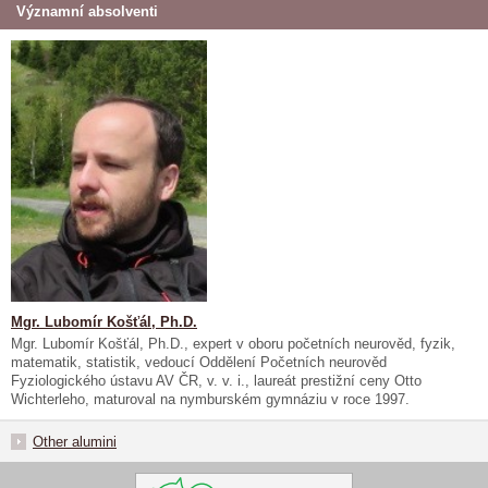
Významní absolventi
Mgr. Lubomír Košťál, Ph.D.
Mgr. Lubomír Košťál, Ph.D., expert v oboru početních neurověd, fyzik,
matematik, statistik, vedoucí Oddělení Početních neurověd
Fyziologického ústavu AV ČR, v. v. i., laureát prestižní ceny Otto
Wichterleho, maturoval na nymburském gymnáziu v roce 1997.
Other alumini