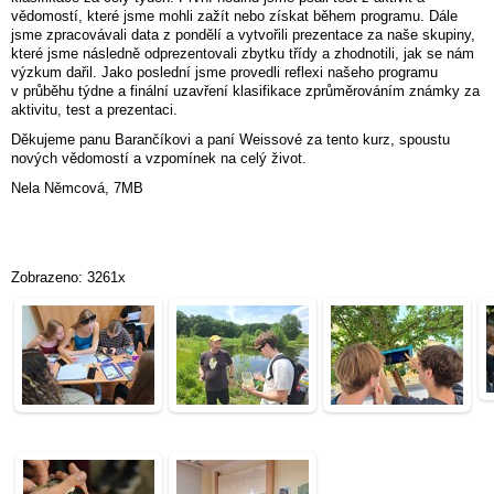
vědomostí, které jsme mohli zažít nebo získat během programu. Dále
jsme zpracovávali data z pondělí a vytvořili prezentace za naše skupiny,
které jsme následně odprezentovali zbytku třídy a zhodnotili, jak se nám
výzkum dařil. Jako poslední jsme provedli reflexi našeho programu
v průběhu týdne a finální uzavření klasifikace zprůměrováním známky za
aktivitu, test a prezentaci.
Děkujeme panu Barančíkovi a paní Weissové za tento kurz, spoustu
nových vědomostí a vzpomínek na celý život.
Nela Němcová, 7MB
Zobrazeno: 3261x