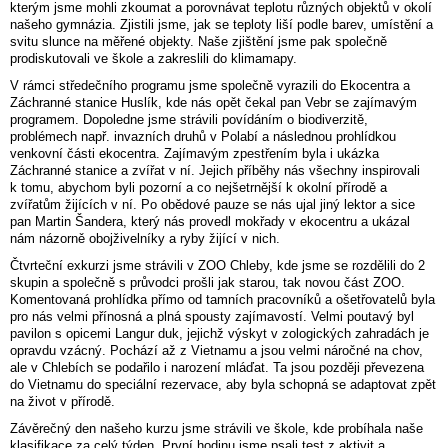
kterým jsme mohli zkoumat a porovnávat teplotu různých objektů v okolí
našeho gymnázia. Zjistili jsme, jak se teploty liší podle barev, umístění a
svitu slunce na měřené objekty. Naše zjištění jsme pak společně
prodiskutovali ve škole a zakreslili do klimamapy.
V rámci středečního programu jsme společně vyrazili do Ekocentra a
Záchranné stanice Huslík, kde nás opět čekal pan Vebr se zajímavým
programem. Dopoledne jsme strávili povídáním o biodiverzitě,
problémech např. invazních druhů v Polabí a následnou prohlídkou
venkovní části ekocentra. Zajímavým zpestřením byla i ukázka
Záchranné stanice a zvířat v ní. Jejich příběhy nás všechny inspirovali
k tomu, abychom byli pozorní a co nejšetrnější k okolní přírodě a
zvířatům žijících v ní. Po obědové pauze se nás ujal jiný lektor a sice
pan Martin Šandera, který nás provedl mokřady v ekocentru a ukázal
nám názorně obojživelníky a ryby žijící v nich.
Čtvrteční exkurzi jsme strávili v ZOO Chleby, kde jsme se rozdělili do 2
skupin a společně s průvodci prošli jak starou, tak novou část ZOO.
Komentovaná prohlídka přímo od tamních pracovníků a ošetřovatelů byla
pro nás velmi přínosná a plná spousty zajímavostí. Velmi poutavý byl
pavilon s opicemi Langur duk, jejichž výskyt v zologických zahradách je
opravdu vzácný. Pochází až z Vietnamu a jsou velmi náročné na chov,
ale v Chlebích se podařilo i narození mláďat. Ta jsou později převezena
do Vietnamu do speciální rezervace, aby byla schopná se adaptovat zpět
na život v přírodě.
Závěrečný den našeho kurzu jsme strávili ve škole, kde probíhala naše
klasifikace za celý týden. První hodinu jsme psali test z aktivit a