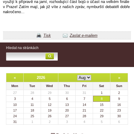
využijí k přípravě na jarní, rozhodující část bojů o účast na velkém finále
v Praze! Zatím mají, jak již víte z našich zpráv, nymburští debatéři dobře
nakročeno...
Tisk
Zaslat e-mailem
Hledat na stránkách
«
2026
»
Mon
Tue
Wed
Thu
Fri
Sat
Sun
27
28
29
30
31
1
2
3
4
5
6
7
8
9
10
11
12
13
14
15
16
17
18
19
20
21
22
23
24
25
26
27
28
29
30
31
1
2
3
4
5
6