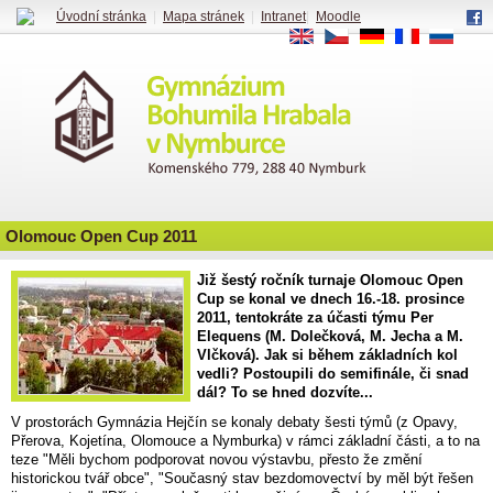
Úvodní stránka
|
Mapa stránek
|
Intranet
|
Moodle
EN
CS
DE
FR
RU
Olomouc Open Cup 2011
Již šestý ročník turnaje Olomouc Open
Cup se konal ve dnech 16.-18. prosince
2011, tentokráte za účasti týmu Per
Elequens (M. Dolečková, M. Jecha a M.
Vlčková). Jak si během základních kol
vedli? Postoupili do semifinále, či snad
dál? To se hned dozvíte...
V prostorách Gymnázia Hejčín se konaly debaty šesti týmů (z Opavy,
Přerova, Kojetína, Olomouce a Nymburka) v rámci základní části, a to na
teze
"Měli bychom podporovat novou výstavbu, přesto že změní
historickou tvář obce", "Současný stav bezdomovectví by měl být řešen