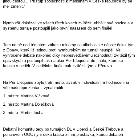
jinou cestou", "Přístup společnosti k menšinám v České republice by se
měl změnit.
"
Nymburší dokázali ve všech třech kolech zvítězit, obhájit své pozice a v
systému turnaje postoupili jako první nasazení do semifinále!
Tam na ně nad tématem zákazu reklamy na alkoholické nápoje čekal tým
z Opavy, který již jednou proti nymburským na turnaji neuspěl. Ve
vyhrocené debatě nakonec díky nepřesvědčivému rozhodnutí zvítězil tým
opavských a postoupil tak na úkor Per Elequens do finále, které se
konalo v neděli. V nedělním finále pak zvítězil tým z Přerova.
Na Per Elequens zbylo třetí místo, avšak v individuálním hodnocení si
vše naši reprezentanti vynahradili:
1. místo: Martina Vlčková
2. místo: Martina Dolečková
3. místo: Martin Jecha
Debatní komunitu tedy po turnajích DL v Liberci a České Třebové a
pohárovém OOC nyní čeká krátká zimní přestávka, kterou debatéři