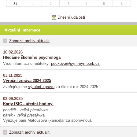
31
1
2
3
4
5
6
Dnešní události
Aktuální informace
Zobrazit archiv aktualit
16.02.2026
Hledáme školního psychologa
Více informací u ředitelky:
peckova@gym-nymburk.cz
03.11.2025
Výroční zpráva 2024-2025
Zveřejňujeme
výroční zprávu
za školní rok 2024-2025.
02.09.2025
Karty ISIC - úřední hodiny:
pondělí - velká přestávka
pátek - velká přestávka
Vyřizuje paní Matoušová (kancelář za sborovnou).
Zobrazit archiv aktualit