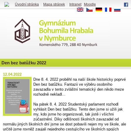
Úvodní stránka
|
Mapa stránek
|
Intranet
|
Moodle
EN
CS
DE
FR
RU
Den bez batůžku 2022
12.04.2022
Dne 8. 4. 2022 proběhl na naší škole historicky poprvé
Den bez batůžku. Fantazii ve výběru osobního
zavazadla v tento zvláštní tematický den nikdo meze
rozhodně nekladl...
Na pátek 8. 4. 2022 Studentský parlament rozhodl
vyhlásit Den bez batůžku. Tento den jsme si užili jak
my, kdo jsme ho organizovali, tak jistě i všichni
zúčastnění. Díky odlišnosti školních zavazadel od
normálu jiných školních dní jsme se dost pobavili nejen my ve škole, ale
určitě jsme rovněž zaujali nejednoho cestujícího ve školních spojích