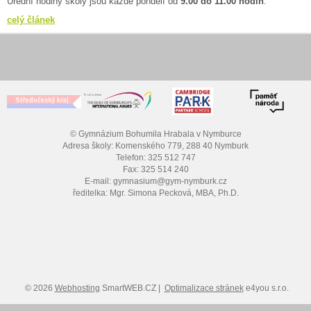
Úřední hodiny školy jsou každé pondělí od
9.00 do 11.00 hodin
.
celý článek
© Gymnázium Bohumila Hrabala v Nymburce
Adresa školy: Komenského 779, 288 40 Nymburk
Telefon: 325 512 747
Fax: 325 514 240
E-mail: gymnasium@gym-nymburk.cz
ředitelka: Mgr. Simona Pecková, MBA, Ph.D.
© 2026
Webhosting
SmartWEB.CZ |
Optimalizace stránek
e4you s.r.o.