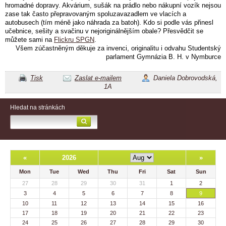
hromadné dopravy. Akvárium, sušák na prádlo nebo nákupní vozík nejsou
zase tak často přepravovaným spoluzavazadlem ve vlacích a
autobusech (tím méně jako náhrada za batoh). Kdo si podle vás přinesl
učebnice, sešity a svačinu v nejoriginálnějším obale? Přesvědčit se
můžete sami na
Flickru SPGN
.
Všem zúčastněným děkuje za invenci, originalitu i odvahu Studentský
parlament Gymnázia B. H. v Nymburce
Tisk
Zaslat e-mailem
Daniela Dobrovodská,
1A
Hledat na stránkách
«
2026
»
Mon
Tue
Wed
Thu
Fri
Sat
Sun
27
28
29
30
31
1
2
3
4
5
6
7
8
9
10
11
12
13
14
15
16
17
18
19
20
21
22
23
24
25
26
27
28
29
30