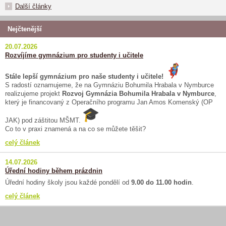
Další články
Nejčtenější
20.07.2026
Rozvíjíme gymnázium pro studenty i učitele
Stále lepší gymnázium pro naše studenty i učitele!
S radostí oznamujeme, že na Gymnáziu Bohumila Hrabala v Nymburce
realizujeme projekt
Rozvoj Gymnázia Bohumila Hrabala v Nymburce
,
který je financovaný z Operačního programu Jan Amos Komenský (OP
JAK) pod záštitou MŠMT.
Co to v praxi znamená a na co se můžete těšit?
celý článek
14.07.2026
Úřední hodiny během prázdnin
Úřední hodiny školy jsou každé pondělí od
9.00 do 11.00 hodin
.
celý článek