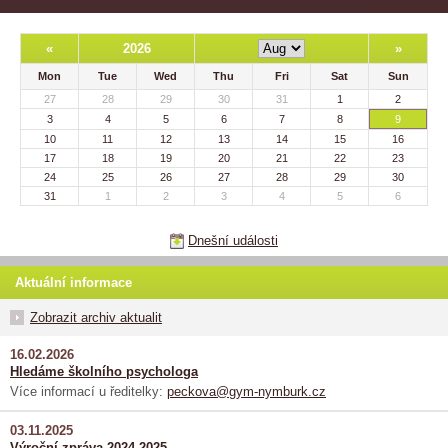
«
2026
»
Mon
Tue
Wed
Thu
Fri
Sat
Sun
27
28
29
30
31
1
2
3
4
5
6
7
8
9
10
11
12
13
14
15
16
17
18
19
20
21
22
23
24
25
26
27
28
29
30
31
1
2
3
4
5
6
Dnešní události
Aktuální informace
Zobrazit archiv aktualit
16.02.2026
Hledáme školního psychologa
Více informací u ředitelky:
peckova@gym-nymburk.cz
03.11.2025
Výroční zpráva 2024-2025