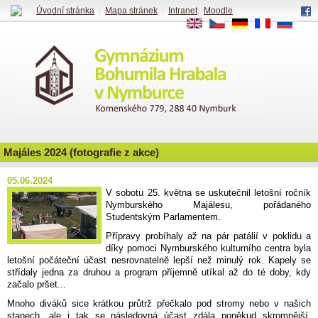
Úvodní stránka
|
Mapa stránek
|
Intranet
|
Moodle
EN
CS
DE
FR
RU
Majáles 2024 (fotografie z akce)
05.06.2024
V sobotu 25. května se uskutečnil letošní ročník
Nymburského Majálesu, pořádaného
Studentským Parlamentem.
Přípravy probíhaly až na pár patálií v poklidu a
díky pomoci Nymburského kulturního centra byla
letošní počáteční účast nesrovnatelně lepší než minulý rok. Kapely se
střídaly jedna za druhou a program příjemně utíkal až do té doby, kdy
začalo pršet...
Mnoho diváků sice krátkou průtrž přečkalo pod stromy nebo v našich
stanech, ale i tak se následovná účast zdála poněkud skromnější.