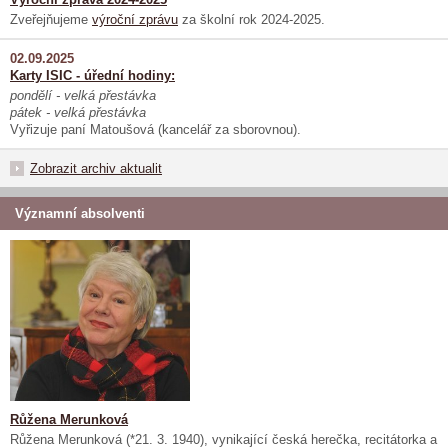
Zveřejňujeme
výroční zprávu
za školní rok 2024-2025.
02.09.2025
Karty ISIC - úřední hodiny:
pondělí - velká přestávka
pátek - velká přestávka
Vyřizuje paní Matoušová (kancelář za sborovnou).
Zobrazit archiv aktualit
Významní absolventi
Růžena Merunková
Růžena Merunková (*21. 3. 1940), vynikající česká herečka, recitátorka a