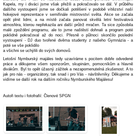
Kapela, my i diváci jsme však přežili a pokračovalo se dál. V průběhu
dalšího vystoupení jsme se dočkali potěšení v podobě vítězství naší
hokejové reprezentace v semifinále mistrovství světa. Akce se začala
opět plnit lidmi, a na místě začala panovat skvělá letní festivalová
atmosféra, kterou nepřekazila ani další průtrž mračen. Ta sice způsobila
malé zpoždění programu, ale to jsme naštěstí dohnali a program poté
poklidně pokračoval až do noci. Přesně o půlnoci skončilo poslední
vystoupení - DJ duo tvořené dvěma studenty z našeho Gymnázia - a
poté se vše poklidilo
a všichni se uchýlili do svých domovů.
Letošní Nymburský majáles tedy uzavíráme s pocitem dobře odvedené
práce a děkujeme všem sponzorům, skupinám, pomocníkům a hlavně
divákům. Byl to opět úžasný zážitek a nezapomenutelná zkušenost. A to
jak pro nás - organizátory, tak snad i pro Vás - návštěvníky. Děkujeme a
vidíme se další rok na dalším ročníku Nymburského Majálesu!
Autoři textu i fotofrafií: Členové SPGN