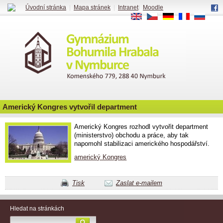
Úvodní stránka
|
Mapa stránek
|
Intranet
|
Moodle
EN
CS
DE
FR
RU
Americký Kongres vytvořil department
Americký Kongres rozhodl vytvořit department
(ministerstvo) obchodu a práce, aby tak
napomohl stabilizaci amerického hospodářství.
americký Kongres
Tisk
Zaslat e-mailem
Hledat na stránkách