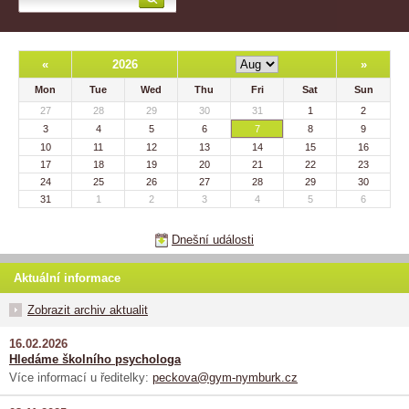
«
2026
»
Mon
Tue
Wed
Thu
Fri
Sat
Sun
27
28
29
30
31
1
2
3
4
5
6
7
8
9
10
11
12
13
14
15
16
17
18
19
20
21
22
23
24
25
26
27
28
29
30
31
1
2
3
4
5
6
Dnešní události
Aktuální informace
Zobrazit archiv aktualit
16.02.2026
Hledáme školního psychologa
Více informací u ředitelky:
peckova@gym-nymburk.cz